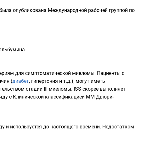
ы была опубликована Международной рабочей группой по
 альбумина
териям для симптоматической миеломы. Пациенты с
чин (
диабет
,
гипертония
и т.д.), могут иметь
ельством стадии III миеломы. ISS скорее выполняет
аряду с Клинической классификацией ММ Дьюри-
у и используется до настоящего времени. Недостатком