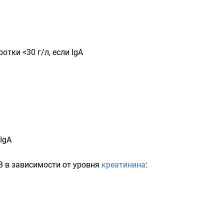
отки <30 г/л, если IgA
IgA
 B в зависимости от уровня
креатинина
: