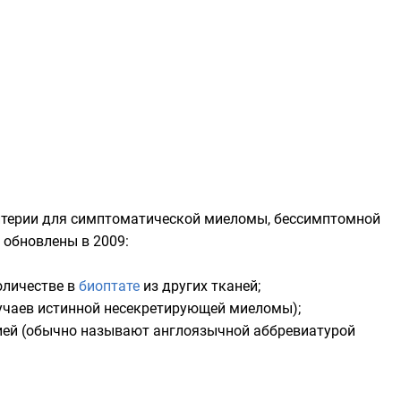
итерии для симптоматической миеломы, бессимптомной
обновлены в 2009:
оличестве в
биоптате
из других тканей;
учаев истинной несекретирующей миеломы);
ией (обычно называют англоязычной аббревиатурой