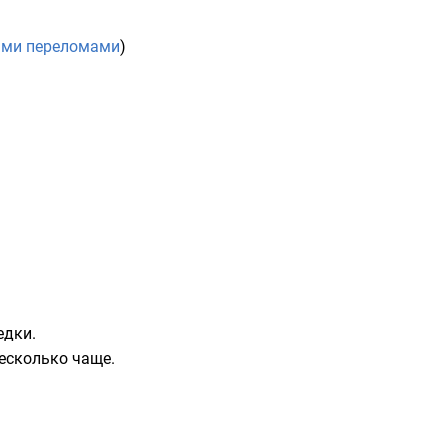
ыми переломами
)
едки.
есколько чаще.