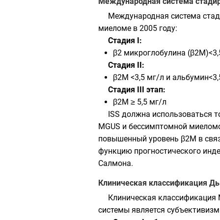
Международная система стади
Международная система стади
миеломе в 2005 году:
Стадия I:
β2 микроглобулина (β2M)<3,5
Стадия II:
β2M <3,5 мг/л и альбумин<3,
Стадия III этап:
β2M ≥ 5,5 мг/л
ISS должна использоваться т
MGUS и бессимптомной миеломой
повышенный уровень β2M в связи
функцию прогностического инде
Салмона.
Клиническая классификация Д
Клиническая классификация 
системы является субъективизм