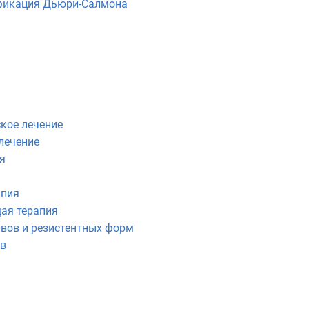
фикация Дьюри-Салмона
кое лечение
лечение
я
апия
ая терапия
вов и резистентных форм
ов