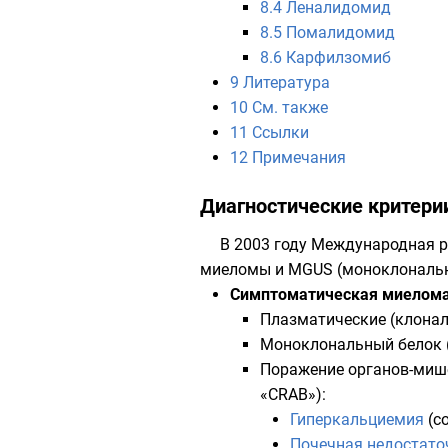
8.4
Леналидомид
8.5
Помалидомид
8.6
Карфилзомиб
9
Литература
10
См. также
11
Ссылки
12
Примечания
Диагностические критери
В 2003 году Международная 
миеломы и MGUS (моноклонально
Симптоматическая миелом
Плазматические (клонал
Моноклональный белок 
Поражение органов-мише
«CRAB»):
Гиперкальциемия
(с
Почечная недостато