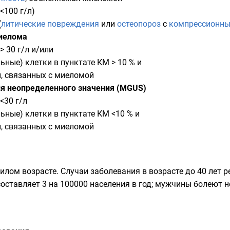
<100 г/л)
(
литические повреждения
или
остеопороз
с
компрессионн
иелома
 30 г/л и/или
ные) клетки в пунктате КМ > 10 % и
, связанных с миеломой
я неопределенного значения (MGUS)
<30 г/л
ьные) клетки в пунктате КМ <10 % и
, связанных с миеломой
лом возрасте. Случаи заболевания в возрасте до 40 лет р
оставляет 3 на 100000 населения в год; мужчины болеют н