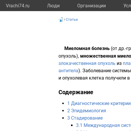
Vrachi74.ru
Люди
Организации
Усл
Статьи
Миеломная болезнь
(от
др.-гр
опухоль),
множественная миел
злокачественная опухоль
из
пла
антитела
). Заболевание систем
и опухолевая клетка получили в
Содержание
1
Диагностические критерии
2
Эпидемиология
3
Стадирование
3.1
Международная сист