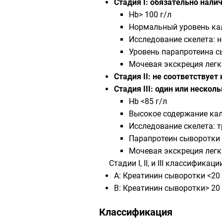
Стадия I: обязательно нали
Hb> 100 г/л
Нормальный уровень ка
Исследование скелета: 
Уровень парапротеина сы
Мочевая экскреция легки
Стадия II: не соответствует к
Стадия III: один или нескол
Hb <85 г/л
Высокое содержание кал
Исследование скелета: 
Парапротеин сыворотки >7
Мочевая экскреция легки
Стадии I, II, и III классифи
А: Креатинин сыворотки <20
B: Креатинин сыворотки> 20
Классификация