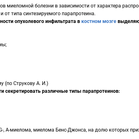
ов миеломной болезни в зависимости от характера расп
и от типа синтезируемого парапротеина.
нности опухолевого инфильтрата в
костном мозге
выделяю
мы;
 (по Струкову А. И.)
сти секретировать различные типы парапротеинов:
-, A-миелома, миелома Бенс-Джонса, на долю которых прих