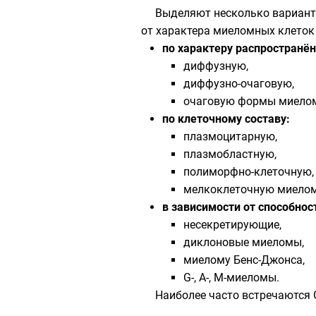
Выделяют несколько вариант
от характера миеломных клеток 
по характеру распространё
диффузную,
диффузно-очаговую,
очаговую формы миело
по клеточному составу:
плазмоцитарную,
плазмобластную,
полиморфно-клеточную,
мелкоклеточную миелому
в зависимости от способно
несекретирующие,
диклоновые миеломы,
миелому Бенс-Джонса,
G-, A-, M-миеломы.
Наиболее часто встречаются G