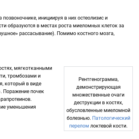
 в
позвоночнике
, инициируя в них остеолизис и
сти образуются в местах роста миеломных клеток за
зушное» рассасывание). Помимо костного мозга,
остях, мягкотканными
ти, тромбозами и
Рентгенограмма,
я
, который в виде
демонстрирующая
). Поражение почек
множественные очаги
арапротеинов.
деструкции в костях,
вие уменьшения
обусловленные миеломной
болезнью.
Патологический
перелом
локтевой кости.