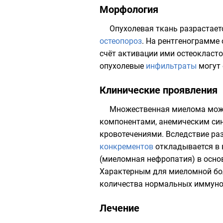
Морфология
Опухолевая ткань
разрастает
остеопороз
. На рентгенограмме
счёт активации ими остеокласт
опухолевые
инфильтраты
могут 
Клинические проявления
Множественная миелома може
компонентами, анемическим син
кровотечениями. Вследствие ра
конкрементов
откладывается в 
(миеломная нефропатия) в осно
Характерным для миеломной бол
количества нормальных
иммуно
Лечение