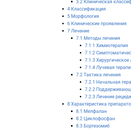
3.2
Клиническая класси
4
Классификация
5
Морфология
6
Клинические проявления
7
Лечение
7.1
Методы лечения
7.1.1
Химиотерапия
7.1.2
Симптоматичес
7.1.3
Хирургическое 
7.1.4
Лучевая терапи
7.2
Тактика лечения
7.2.1
Начальная тер
7.2.2
Поддерживающ
7.2.3
Лечение рециди
8
Характеристика препарат
8.1
Мелфалан
8.2
Циклофосфан
8.3
Бортезомиб