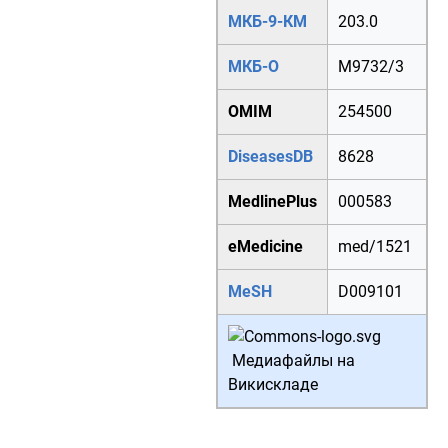
МКБ-9-КМ
203.0
МКБ-О
M
9732/3
OMIM
254500
DiseasesDB
8628
MedlinePlus
000583
eMedicine
med/1521
MeSH
D009101
Медиафайлы на
Викискладе