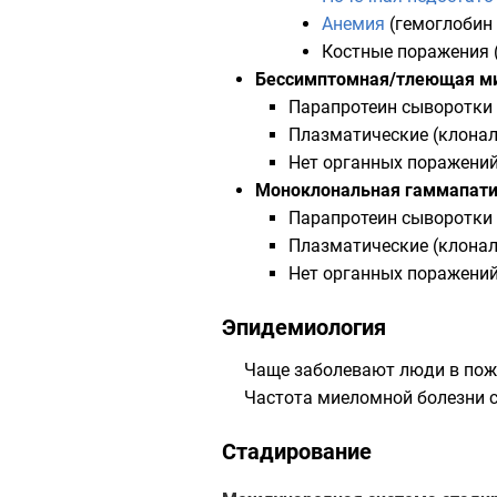
Анемия
(гемоглобин 
Костные поражения 
Бессимптомная/тлеющая м
Парапротеин сыворотки >
Плазматические (клональ
Нет органных поражений
Моноклональная гаммапати
Парапротеин сыворотки 
Плазматические (клонал
Нет органных поражений
Эпидемиология
Чаще заболевают люди в пожи
Частота миеломной болезни с
Стадирование