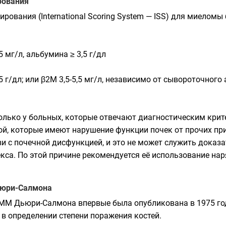
рования
рования (International Scoring System — ISS) для миелом
 мг/л, альбумина ≥ 3,5 г/дл
5 г/дл; или β2M 3,5-5,5 мг/л, независимо от сывороточного
олько у больных, которые отвечают диагностическим кри
, которые имеют нарушение функции почек от прочих при
 с почечной дисфункцией, и это не может служить доказат
кса. По этой причине рекомендуется её использование н
ьюри-Салмона
ММ Дьюри-Салмона впервые была опубликована в 1975 год
 в определении степени поражения
костей
.