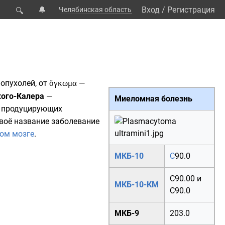
🔔
Вход
/
Регистрация
Челябинская область
🔍
опухолей, от
ὄγκωμα
—
кого
-
Калера
—
Миеломная болезнь
, продуцирующих
Своё название заболевание
ом мозге
.
МКБ-10
C
90.0
C90.00
и
МКБ-10-КМ
C90.0
МКБ-9
203.0