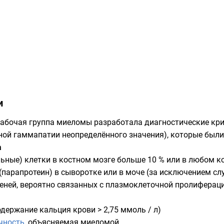
и
рабочая группа миеломы разработала диагностические кр
й гаммапатии неопределённого значения), которые были 
а
ьные) клетки в костном мозге больше 10 % или в любом к
(парапротеин) в
сыворотке
или в
моче
(за исключением сл
ней, вероятно связанных с плазмоклеточной пролиферац
одержание кальция крови > 2,75 ммоль / л)
чность
, объясняемая миеломой