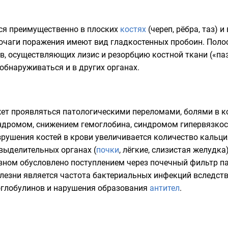
ся преимущественно в плоских
костях
(череп, рёбра, таз) и
 очаги поражения имеют вид гладкостенных пробоин. Поло
ов, осуществляющих лизис и
резорбцию костной ткани
(«па
обнаруживаться и в других органах
.
т проявляться патологическими переломами, болями в к
дромом, снижением гемоглобина, синдромом гипервязкос
зрушения костей в крови увеличивается количество
кальци
выделительных органах (
почки
,
лёгкие
, слизистая
желудка
вном обусловлено поступлением через почечный фильтр п
езни является частота бактериальных инфекций вследст
глобулинов
и нарушения образования
антител
.