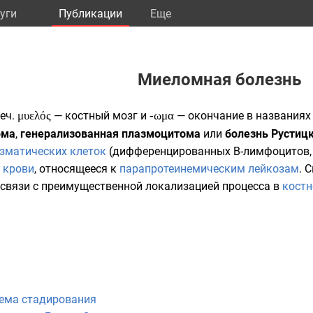
уги
Публикации
Eще
Миеломная болезнь
еч.
μυελός
— костный мозг и
-ωμα
— окончание в названиях 
ома
,
генерализованная плазмоцитома
или
болезнь
Рустиц
зматических клеток
(дифференцированных
B-лимфоцитов
ы
крови
, относящееся к
парапротеинемическим лейкозам
. 
 связи с преимущественной локализацией процесса в
костн
ема стадирования