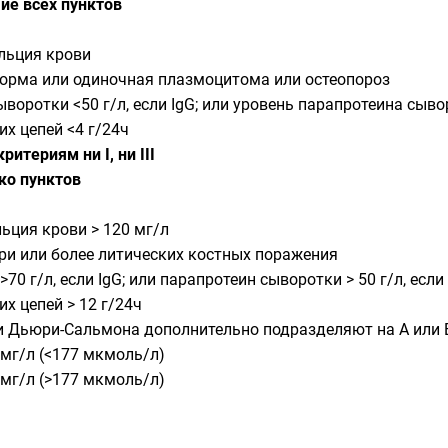
чие всех пунктов
льция крови
норма или одиночная плазмоцитома или остеопороз
воротки <50 г/л, если IgG; или уровень парапротеина сывор
х цепей <4 г/24ч
ритериям ни I, ни III
ько пунктов
ьция крови > 120 мг/л
три или более литических костных поражения
0 г/л, если IgG; или парапротеин сыворотки > 50 г/л, если 
х цепей > 12 г/24ч
кации Дьюри-Сальмона дополнительно подразделяют на A или
 мг/л (<177 мкмоль/л)
 мг/л (>177 мкмоль/л)