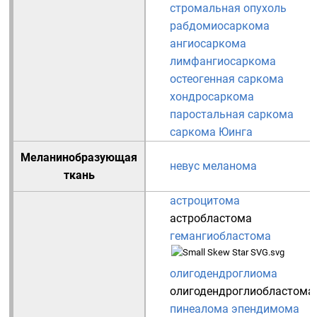
стромальная опухоль
рабдомиосаркома
ангиосаркома
лимфангиосаркома
остеогенная саркома
хондросаркома
паростальная саркома
саркома Юинга
Меланинобразующая
невус
меланома
ткань
астроцитома
астробластома
гемангиобластома
олигодендроглиома
олигодендроглиобластома
пинеалома
эпендимома