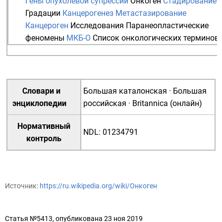
Гены опухолевой супрессии
Онкоген
Стадирование
Градации
Канцерогенез
Метастазирование
Канцероген
Исследования
Паранеопластические
феномены
МКБ-О
Список онкологических терминов
Словари и
Большая каталонская
·
Большая
энциклопедии
российская
·
Britannica (онлайн)
Нормативный
NDL
:
01234791
контроль
Источник:
https://ru.wikipedia.org/wiki/Онкоген
Статья №5413, опубликована 23 ноя 2019