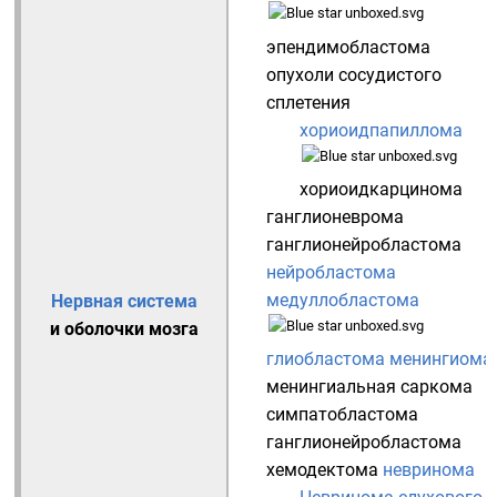
эпендимобластома
опухоли сосудистого
сплетения
хориоидпапиллома
хориоидкарцинома
ганглионеврома
ганглионейробластома
нейробластома
медуллобластома
Нервная система
и оболочки мозга
глиобластома
менингиома
менингиальная саркома
симпатобластома
ганглионейробластома
хемодектома
невринома