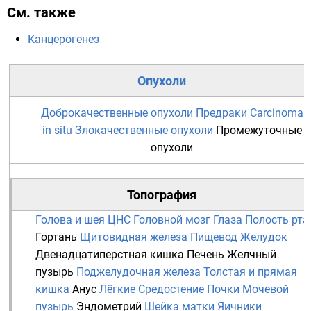
См. также
Канцерогенез
Опухоли
Доброкачественные опухоли
Предраки
Carcinoma
in situ
Злокачественные опухоли
Промежуточные
опухоли
Топография
Голова и шея
ЦНС
Головной мозг
Глаза
Полость рта
Гортань
Щитовидная железа
Пищевод
Желудок
Двенадцатиперстная кишка
Печень
Желчный
пузырь
Поджелудочная железа
Толстая и прямая
кишка
Анус
Лёгкие
Средостение
Почки
Мочевой
пузырь
Эндометрий
Шейка матки
Яичники