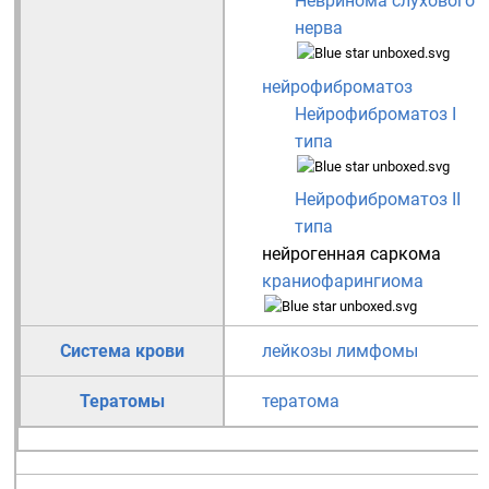
Невринома слухового
нерва
нейрофиброматоз
Нейрофиброматоз I
типа
Нейрофиброматоз II
типа
нейрогенная саркома
краниофарингиома
Система крови
лейкозы
лимфомы
Тератомы
тератома