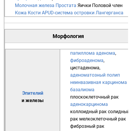
Молочная железа
Простата
Яички
Половой член
Кожа
Кости
APUD-система
островки Лангерганса
Морфология
папиллома
аденома
,
фиброаденома
,
цистаденома
,
аденоматозный полип
неинвазивная карцинома
базалиома
Эпителий
плоскоклеточный рак
и
железы
аденокарцинома
коллоидный рак
солидный
рак
мелкоклеточный рак
фиброзный рак