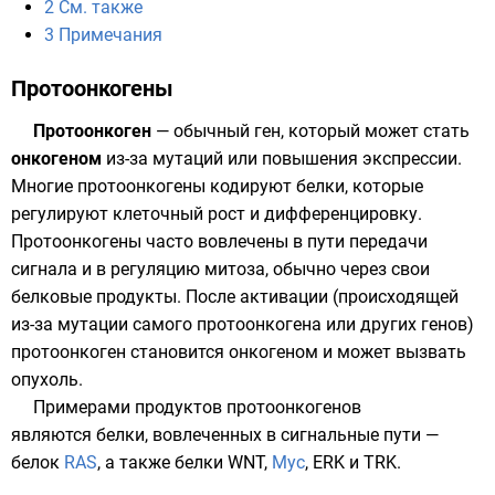
2
См. также
3
Примечания
Протоонкогены
Протоонкоген
— обычный
ген
, который может стать
онкогеном
из-за
мутаций
или повышения
экспрессии
.
Многие протоонкогены кодируют белки, которые
регулируют клеточный рост и дифференцировку.
Протоонкогены часто вовлечены в пути передачи
сигнала и в регуляцию митоза, обычно через свои
белковые продукты. После активации (происходящей
из-за мутации самого протоонкогена или других генов)
протоонкоген становится онкогеном и может вызвать
опухоль.
Примерами продуктов протоонкогенов
являются белки, вовлеченных в
сигнальные пути
—
белок
RAS
, а также белки
WNT
,
Myc
,
ERK
и
TRK
.