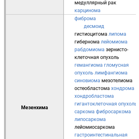
медуллярный рак
карцинома
фиброма
десмоид
гистиоцитома
липома
гибернома
лейомиома
рабдомиома
зернисто-
клеточная опухоль
гемангиома
гломусная
опухоль
лимфангиома
синовиома
мезотелиома
остеобластома
хондрома
хондробластома
гигантоклеточная опухоль
Мезенхима
саркома
фибросаркома
липосаркома
лейомиосаркома
гастроинтестинальная