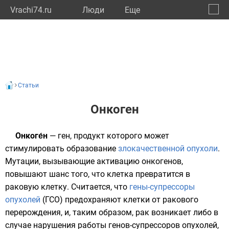
Vrachi74.ru
Люди
Eще
🔔
Челяб
🔍
Статьи
Онкоген
Онкоге́н
—
ген
, продукт которого может
стимулировать образование
злокачественной опухоли
.
Мутации
, вызывающие активацию онкогенов,
повышают шанс того, что клетка превратится в
раковую клетку. Считается, что
гены-супрессоры
опухолей
(ГСО) предохраняют клетки от ракового
перерождения, и, таким образом, рак возникает либо в
случае нарушения работы генов-супрессоров опухолей,