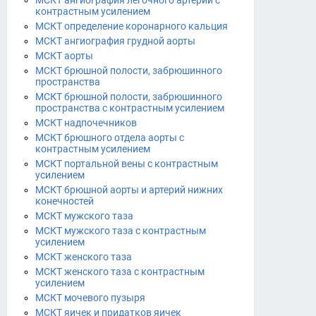
МСКТ ангиография легочного артерий с
контрастным усилением
МСКТ определение коронарного кальция
МСКТ ангиография грудной аорты
МСКТ аорты
МСКТ брюшной полости, забрюшинного
пространства
МСКТ брюшной полости, забрюшинного
пространства с контрастным усилением
МСКТ надпочечников
МСКТ брюшного отдела аорты с
контрастным усилением
МСКТ портальной вены с контрастным
усилением
МСКТ брюшной аорты и артерий нижних
конечностей
МСКТ мужского таза
МСКТ мужского таза с контрастным
усилением
МСКТ женского таза
МСКТ женского таза с контрастным
усилением
МСКТ мочевого пузыря
МСКТ яичек и придатков яичек