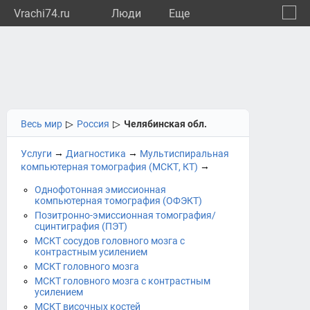
Vrachi74.ru
Люди
Eще
🔔
Челяб
🔍
Весь мир
▷
Россия
▷
Челябинская обл.
→
→
Услуги
Диагностика
Мультиспиральная
→
компьютерная томография (МСКТ, КТ)
Однофотонная эмиссионная
компьютерная томография (ОФЭКТ)
Позитронно-эмиссионная томография/
сцинтиграфия (ПЭТ)
МСКТ сосудов головного мозга с
контрастным усилением
МСКТ головного мозга
МСКТ головного мозга с контрастным
усилением
МСКТ височных костей