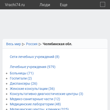
Vrachi74.ru
Люди
Eще
🔔
Челяб
🔍
Весь мир
▷
Россия
▷
Челябинская обл.
Сети лечебных учреждений (8)
Лечебные учреждения (979)
Больницы (71)
Госпитали (2)
Диспансеры (26)
Женские консультации (36)
Консультативно-диагностические центры (3)
Медико-санитарные части (12)
Медицинские лаборатории (48)
Медицинские центры, клиники (325)