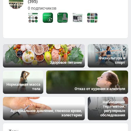
(395)
0 подписчиков
Физкультура и
Здоровое питание
спорт
Нормальная масса
тела
Отказ от курения и алкоголя
Наблюдение
терапевтом,
Артериальное давление, глюкоза крови,
регулярные
холестерин
обследования