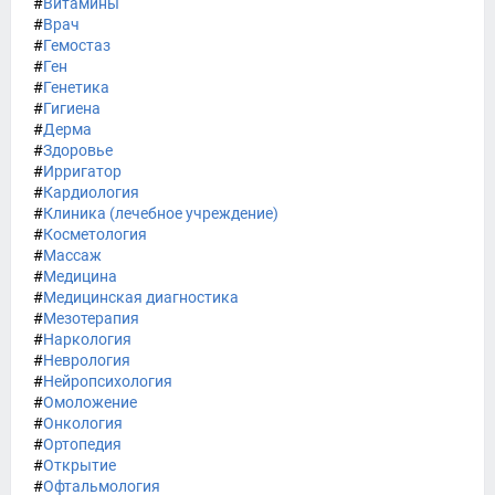
#
Витамины
#
Врач
#
Гемостаз
#
Ген
#
Генетика
#
Гигиена
#
Дерма
#
Здоровье
#
Ирригатор
#
Кардиология
#
Клиника (лечебное учреждение)
#
Косметология
#
Массаж
#
Медицина
#
Медицинская диагностика
#
Мезотерапия
#
Наркология
#
Неврология
#
Нейропсихология
#
Омоложение
#
Онкология
#
Ортопедия
#
Открытие
#
Офтальмология