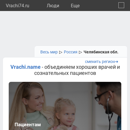
Vrachi74.ru
Люди
Eще
🔔
Челяб
🔍
Весь мир
▷
Россия
▷
Челябинская обл.
сменить регион➔
Vrachi.name
- объединяем хороших врачей и
сознательных пациентов
Пациентам