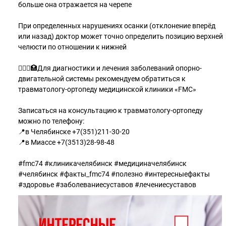
больше она отражается на черепе
При определенных нарушениях осанки (отклонение вперёд
или назад) доктор может точно определить позицию верхней
челюсти по отношении к нижней
👨🏼‍⚕️🏥Для диагностики и лечения заболеваний опорно-
двигательной системы рекомендуем обратиться к
травматологу-ортопеду медицинской клиники «FMC»
Записаться на консультацию к травматологу-ортопеду
можно по телефону:⠀
📍в Челябинске +7(351)211-30-20
📍в Миассе +7(3513)28-98-48
#fmc74 #клиникачелябинск #медициначелябинск
#челябинск #факты_fmc74 #полезно #интересныефакты
#здоровье #заболеваниесуставов #лечениесуставов