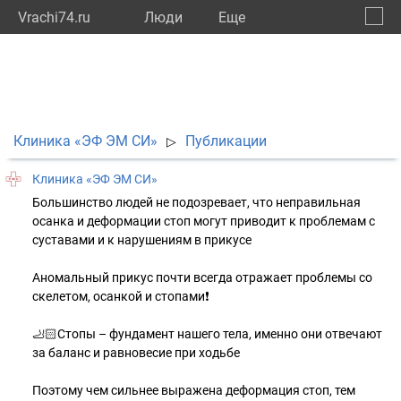
Vrachi74.ru
Люди
Eще
🔔
Челяб
🔍
Клиника «ЭФ ЭМ СИ»
Публикации
▷
Клиника «ЭФ ЭМ СИ»
Большинство людей не подозревает, что неправильная
осанка и деформации стоп могут приводит к проблемам с
суставами и к нарушениям в прикусе
Аномальный прикус почти всегда отражает проблемы со
скелетом, осанкой и стопами❗️
🦶🏻Стопы – фундамент нашего тела, именно они отвечают
за баланс и равновесие при ходьбе
Поэтому чем сильнее выражена деформация стоп, тем