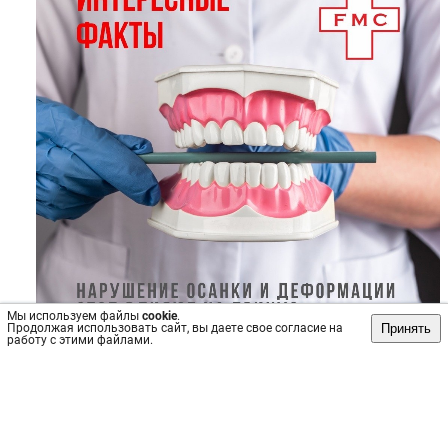
Мы используем файлы
cookie
.
Принять
Продолжая использовать сайт, вы даете свое согласие на
работу с этими файлами.
Источник: https://vk.com/wall-90354690_4741
#Здоровье
#Медицина
Пост
№40532
, опубликован
12 мар 2024
Сохранить
интересно
/
не интересно