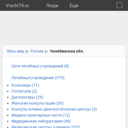
Vrachi74.ru
Люди
Eще
🔔
Челяб
🔍
Весь мир
▷
Россия
▷
Челябинская обл.
Сети лечебных учреждений (8)
Лечебные учреждения (979)
Больницы (71)
Госпитали (2)
Диспансеры (26)
Женские консультации (36)
Консультативно-диагностические центры (3)
Медико-санитарные части (12)
Медицинские лаборатории (48)
Медицинские центры, клиники (325)