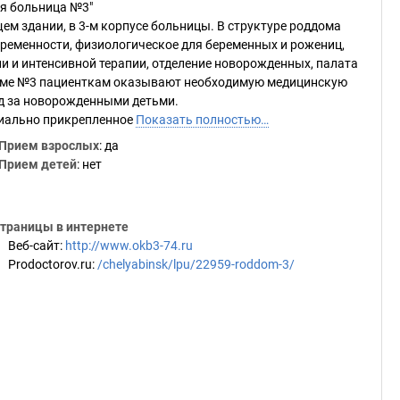
я больница №3"
ем здании, в 3-м корпусе больницы. В структуре роддома
ременности, физиологическое для беременных и рожениц,
и и интенсивной терапии, отделение новорожденных, палата
доме №3 пациенткам оказывают необходимую медицинскую
од за новорожденными детьми.
риально прикрепленное
Показать полностью…
Прием взрослых
: да
Прием детей
: нет
траницы в интернете
Веб-сайт
:
http://www.okb3-74.ru
Prodoctorov.ru
:
/chelyabinsk/lpu/22959-roddom-3/