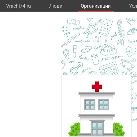
Vrachi74.ru
Люди
Организации
Усл