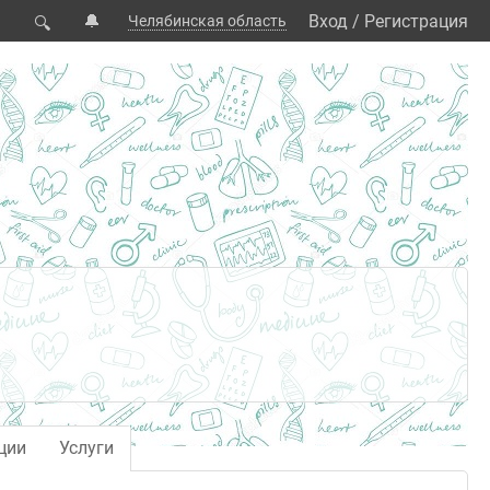
🔔
Вход
/
Регистрация
Челябинская область
🔍
ции
Услуги