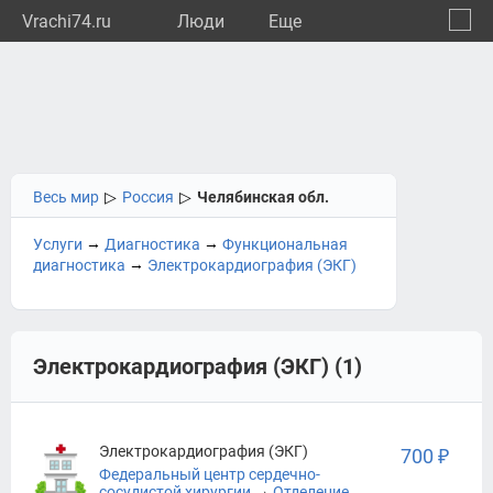
Vrachi74.ru
Люди
Eще
🔔
Челяб
🔍
Весь мир
▷
Россия
▷
Челябинская обл.
→
→
Услуги
Диагностика
Функциональная
→
диагностика
Электрокардиография (ЭКГ)
Электрокардиография (ЭКГ) (1)
Электрокардиография (ЭКГ)
700 ₽
Федеральный центр сердечно-
→
сосудистой хирургии
Отделение