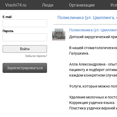
Vrachi74.ru
Люди
Организации
Усл
Поликлиника (ул. Цвиллинга, 
Поликлиника (ул. Цвиллинг
Детский хирургический пр
В нашей стоматологической
Галушкина.
Забыли пароль?
Алла Александровна - опы
Зарегистрироваться
пациенту и подберет опти
каждом конкретном случае
Услуги, которые можно пол
Удаление молочных и посто
Коррекция уздечки языка.
Пластика уздечки верхней 