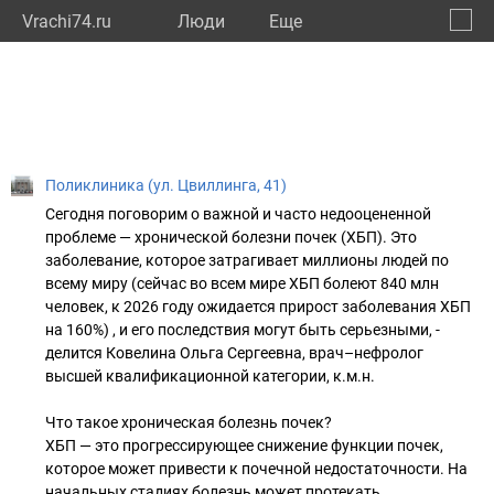
Vrachi74.ru
Люди
Eще
🔔
Челяб
🔍
Поликлиника (ул. Цвиллинга, 41)
Сегодня поговорим о важной и часто недооцененной
проблеме — хронической болезни почек (ХБП). Это
заболевание, которое затрагивает миллионы людей по
всему миру (сейчас во всем мире ХБП болеют 840 млн
человек, к 2026 году ожидается прирост заболевания ХБП
на 160%) , и его последствия могут быть серьезными, -
делится Ковелина Ольга Сергеевна, врач–нефролог
высшей квалификационной категории, к.м.н.
Что такое хроническая болезнь почек?
ХБП — это прогрессирующее снижение функции почек,
которое может привести к почечной недостаточности. На
начальных стадиях болезнь может протекать