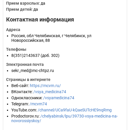
Прием взрослых
: да
Прием детей
: да
Контактная информация
Адреса
Россия
,
обл Челябинская
,
г Челябинск
,
ул
Новороссийская, 88
Телефоны
8(351)2143637
(доб. 302)
Электронная почта
sekr_med@mc-сhtpz.ru
Страницы в интернете
Веб-сайт
:
https://mcvm.ru/
ВКонтакте
:
/vsya_medicina74
Одноклассники
:
/vsyamedicina74
Telegram
:
/mcvm74
YouTube.com
:
/channel/UCa9faU-kQaeSUTcHE9nqRmg
Prodoctorov.ru
:
/chelyabinsk/lpu/39730-vsya-medicina-na-
novorossiyskoy/