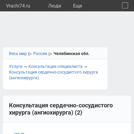
Vrachi74.ru
Люди
Eще
🔔
Челяб
🔍
Весь мир
▷
Россия
▷
Челябинская обл.
→
→
Услуги
Консультация специалиста
Консультация сердечно-сосудистого хирурга
(ангиохирурга)
Консультация сердечно-сосудистого
хирурга (ангиохирурга) (2)