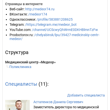
Страницы в интернете
Веб-сайт
:
http://medeor74.ru
ВКонтакте
:
/medeor174
Одноклассники
:
/profile/583881208625
Telegram
:
/https://telegram.me/medeor_bot
YouTube.com
:
/channel/UCScwyQhWrmE0DKHBlmnTzFw
Prodoctorov.ru
:
/chelyabinsk/lpu/39427-medicinskiy-centr-
medeor/
Структура
Медицинский центр «Медеор»
Поликлиника
Специалисты
(11):
Добавить специалиста
Астапенков Данила Сергеевич
Заместитель директора по медицинской