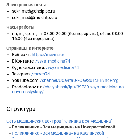
Электронная почта
sekr_med@chelpipe.ru
sekr_med@mc-сhtpz.ru
Часы работы
пн, вт, ср, чт, пт 08:00-20:00 (без перерыва), сб, вс 08:00-
16:00 (без перерыва)
Страницы в интернете
Веб-сайт
:
https://mcvm.ru/
ВКонтакте
:
/vsya_medicina74
Одноклассники
:
/vsyamedicina74
Telegram
:
/mcvm74
YouTube.com
:
/channel/UCa9faU-kQaeSUTcHE9nqRmg
Prodoctorov.ru
:
/chelyabinsk/lpu/39730-vsya-medicina-na-
novorossiyskoy/
Структура
Сеть медицинских центров "Клиника Вся Медицина"
Поликлиника «Вся медицина» на Новороссийской
Поликлиника «Вся медицина» на Каслинской