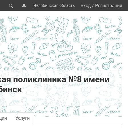
🔔
Вход
/
Регистрация
Челябинская область
🔍
кая поликлиника №8 имени
бинск
ции
Услуги