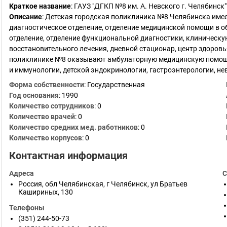
Краткое название
:
ГАУЗ "ДГКП №8 им. А. Невского г. Челябинск"
Описание
: Детская городская поликлиника №8 Челябинска имеет
диагностическое отделение, отделение медицинской помощи в 
отделение, отделение функциональной диагностики, клиническу
восстановительного лечения, дневной стационар, центр здоровь
поликлинике №8 оказывают амбулаторную медицинскую помощь 
и иммунологии, детской эндокринологии, гастроэнтерологии, не
Форма собственности
: Государственная
Год основания
:
1990
Количество сотрудников
:
0
Количество врачей
: 0
Количество средних мед. работников
: 0
Количество корпусов
: 0
Контактная информация
Адреса
С
Россия
,
обл Челябинская
,
г Челябинск
,
ул Братьев
Кашириных, 130
Телефоны
(351) 244-50-73