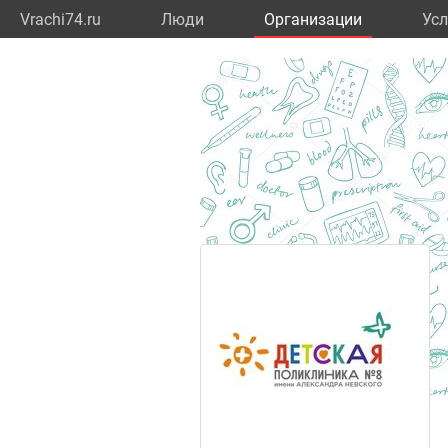
Vrachi74.ru
Люди
Организации
Усл