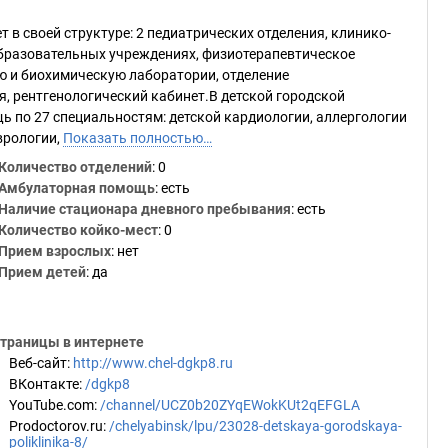
 в своей структуре: 2 педиатрических отделения, клинико-
образовательных учреждениях, физиотерапевтическое
ю и биохимическую лаборатории, отделение
я, рентгенологический кабинет.В детской городской
по 27 специальностям: детской кардиологии, аллергологии
врологии,
Показать полностью…
Количество отделений
: 0
Амбулаторная помощь
: есть
Наличие стационара дневного пребывания
: есть
Количество койко-мест
: 0
Прием взрослых
: нет
Прием детей
: да
траницы в интернете
Веб-сайт
:
http://www.chel-dgkp8.ru
ВКонтакте
:
/dgkp8
YouTube.com
:
/channel/UCZ0b20ZYqEWokKUt2qEFGLA
Prodoctorov.ru
:
/chelyabinsk/lpu/23028-detskaya-gorodskaya-
poliklinika-8/