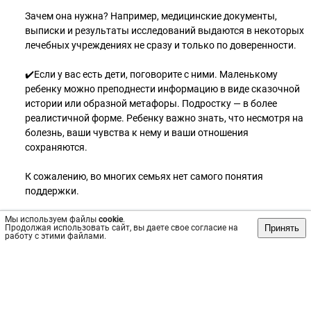
Зачем она нужна? Например, медицинские документы,
выписки и результаты исследований выдаются в некоторых
лечебных учреждениях не сразу и только по доверенности.
✔️Если у вас есть дети, поговорите с ними. Маленькому
ребенку можно преподнести информацию в виде сказочной
истории или образной метафоры. Подростку — в более
реалистичной форме. Ребенку важно знать, что несмотря на
болезнь, ваши чувства к нему и ваши отношения
сохраняются.
К сожалению, во многих семьях нет самого понятия
поддержки.
Мы используем файлы
Люди просто не умеют и не знают как и что можно сказать
cookie
.
Принять
Продолжая использовать сайт, вы даете свое согласие на
онкологическому пациенту, а какие слова или действия
работу с этими файлами.
могут для него не являться поддержкой.
Постарайтесь понять, какие слова вам особенно неприятно
слышать и озвучьте их родственникам и друзьям.