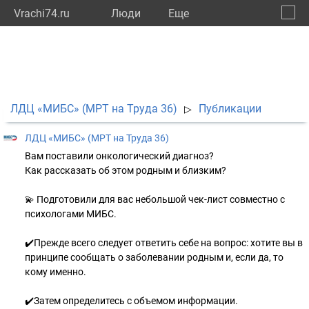
Vrachi74.ru
Люди
Eще
🔔
Челяб
🔍
ЛДЦ «МИБС» (МРТ на Труда 36)
Публикации
▷
ЛДЦ «МИБС» (МРТ на Труда 36)
Вам поставили онкологический диагноз?
Как рассказать об этом родным и близким?
💫 Подготовили для вас небольшой чек-лист совместно с
психологами МИБС.
✔️Прежде всего следует ответить себе на вопрос: хотите вы в
принципе сообщать о заболевании родным и, если да, то
кому именно.
✔️Затем определитесь с объемом информации.