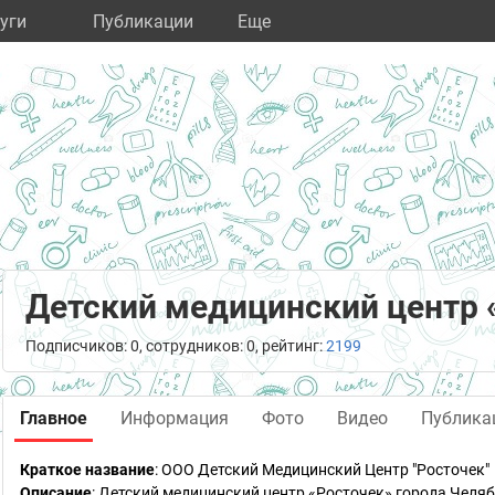
уги
Публикации
Eще
Детский медицинский центр 
Подписчиков: 0, сотрудников: 0, рейтинг:
2199
Главное
Информация
Фото
Видео
Публика
Краткое название
:
ООО Детский Медицинский Центр "Росточек"
Описание
: Детский медицинский центр «Росточек» города Челя