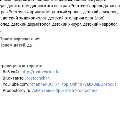
ы детского медицинского центра «Росточек» проводятся на
а «Росточек» принимает детский уролог, детский психолог,
, детский эндокринолог, детский отоларинголог (лор),
опед, детский дерматолог, детский хирург, детский невролог.
…
Прием взрослых
: нет
Прием детей
: да
траницы в интернете
Веб-сайт
:
http://rostochek.info
ВКонтакте
:
/rostochek74
YouTube.com
:
/channel/UCT74Ttpp_Uhh4d7yakXJeLQ/about
Prodoctorov.ru
:
/chelyabinsk/lpu/37857-rostochek/