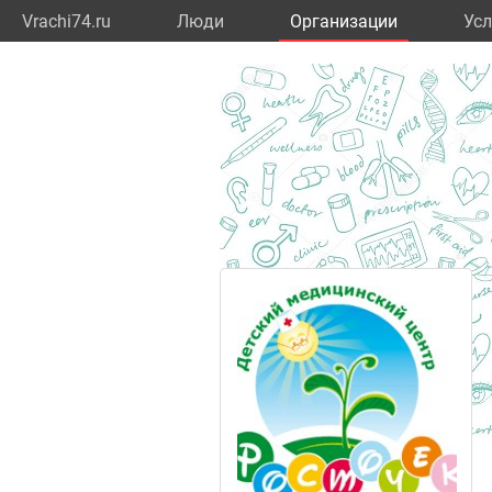
Vrachi74.ru
Люди
Организации
Усл