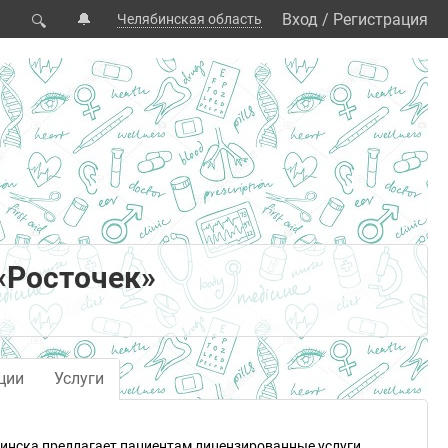
🔔
Вход
/
Регистрация
Челябинская область
🔍
«Росточек»
ции
Услуги
бинска предлагает пациентам лицензированные услуги.