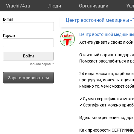
Vrachi74.ru
Люди
Организации
Усл
Центр восточной медицины «
Центр восточной медицины
Хотите удивить своих люби
Отличный вариант подарка
Поможет расслабиться и в
Забыли пароль?
⠀
24 вида массажа, карбокси
Зарегистрироваться
процедуры, консультация в
именно то, чем сможет себ
✔Сумма сертификата може
✔Сертификат можно приобр
Идеальное решение подарка
Как приобрести СЕРТИФИК