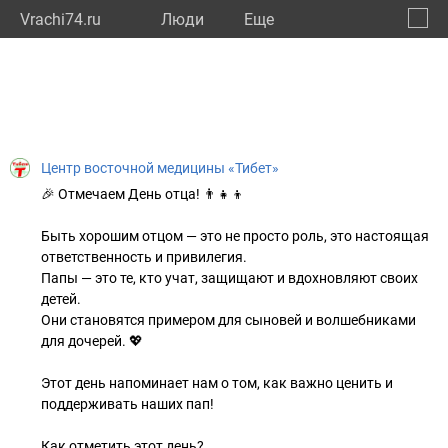
Vrachi74.ru
Люди
Eще
🔔
Челяб
🔍
Центр восточной медицины «Тибет»
🎉 Отмечаем День отца! 👨‍👧‍👦
Быть хорошим отцом — это не просто роль, это настоящая
ответственность и привилегия.
Папы — это те, кто учат, защищают и вдохновляют своих
детей.
Они становятся примером для сыновей и волшебниками
для дочерей. 💖
Этот день напоминает нам о том, как важно ценить и
поддерживать наших пап!
Как отметить этот день?