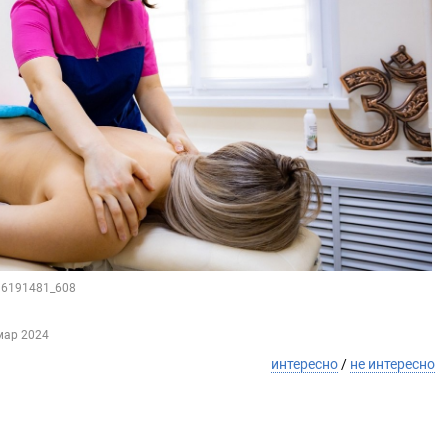
116191481_608
мар 2024
интересно
/
не интересно