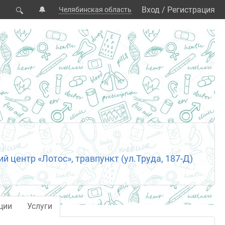
🔔
Вход
/
Регистрация
Челябинская область
🔍
 центр «Лотос», травпункт (ул.Труда, 187-Д)
ции
Услуги