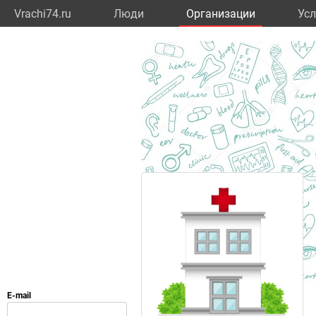
Vrachi74.ru
Люди
Организации
Усл