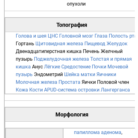
опухоли
Топография
Голова и шея
ЦНС
Головной мозг
Глаза
Полость рта
Гортань
Щитовидная железа
Пищевод
Желудок
Двенадцатиперстная кишка
Печень
Желчный
пузырь
Поджелудочная железа
Толстая и прямая
кишка
Анус
Лёгкие
Средостение
Почки
Мочевой
пузырь
Эндометрий
Шейка матки
Яичники
Молочная железа
Простата
Яички
Половой член
Кожа
Кости
APUD-система
островки Лангерганса
Морфология
папиллома
аденома
,