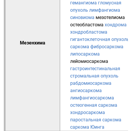
гемангиома
гломусная
опухоль
лимфангиома
синовиома
мезотелиома
остеобластома
хондрома
хондробластома
гигантоклеточная опухоль
Мезенхима
саркома
фибросаркома
липосаркома
лейомиосаркома
гастроинтестинальная
стромальная опухоль
рабдомиосаркома
ангиосаркома
лимфангиосаркома
остеогенная саркома
хондросаркома
паростальная саркома
саркома Юинга