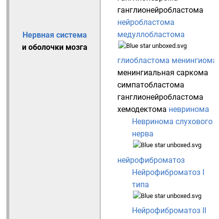
ганглионейробластома
нейробластома
медуллобластома
Нервная система
и оболочки мозга
глиобластома
менингиома
менингиальная саркома
симпатобластома
ганглионейробластома
хемодектома
невринома
Невринома слухового
нерва
нейрофиброматоз
Нейрофиброматоз I
типа
Нейрофиброматоз II