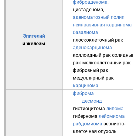
фиброаденома
,
цистаденома
,
аденоматозный полип
неинвазивная карцинома
базалиома
Эпителий
плоскоклеточный рак
и
железы
аденокарцинома
коллоидный рак
солидный
рак
мелкоклеточный рак
фиброзный рак
медуллярный рак
карцинома
фиброма
десмоид
гистиоцитома
липома
гибернома
лейомиома
рабдомиома
зернисто-
клеточная опухоль