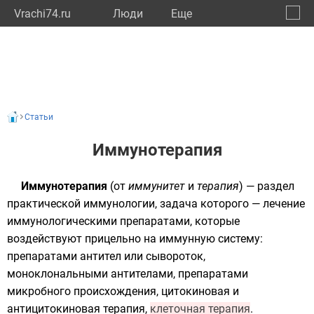
Vrachi74.ru
Люди
Eще
🔔
Челяб
🔍
Статьи
Иммунотерапия
Иммунотерапия
(от
иммунитет
и
терапия
) — раздел
практической иммунологии, задача которого — лечение
иммунологическими препаратами, которые
воздействуют прицельно на иммунную систему:
препаратами антител или сывороток,
моноклональными антителами, препаратами
микробного происхождения, цитокиновая и
антицитокиновая терапия,
клеточная терапия
.