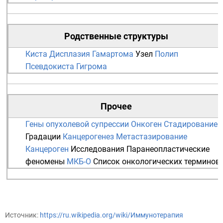
Родственные структуры
Киста
Дисплазия
Гамартома
Узел
Полип
Псевдокиста
Гигрома
Прочее
Гены опухолевой супрессии
Онкоген
Стадирование
Градации
Канцерогенез
Метастазирование
Канцероген
Исследования
Паранеопластические
феномены
МКБ-О
Список онкологических терминов
Источник:
https://ru.wikipedia.org/wiki/Иммунотерапия