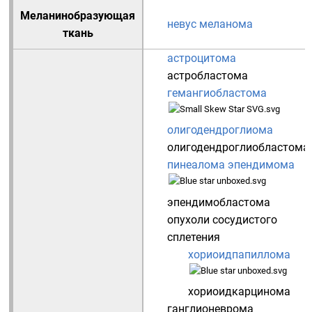
Меланинобразующая
невус
меланома
ткань
астроцитома
астробластома
гемангиобластома
олигодендроглиома
олигодендроглиобластома
пинеалома
эпендимома
эпендимобластома
опухоли сосудистого
сплетения
хориоидпапиллома
хориоидкарцинома
ганглионеврома