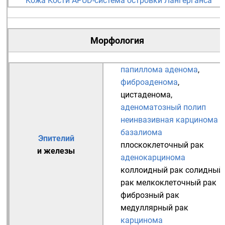
Кожа
Кости
APUD-система
островки Лангерганса
Морфология
папиллома
аденома
,
фиброаденома
,
цистаденома
,
аденоматозный полип
неинвазивная карцинома
базалиома
Эпителий
плоскоклеточный рак
и
железы
аденокарцинома
коллоидный рак
солидный
рак
мелкоклеточный рак
фиброзный рак
медуллярный рак
карцинома