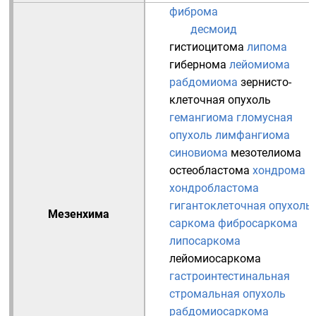
фиброма
десмоид
гистиоцитома
липома
гибернома
лейомиома
рабдомиома
зернисто-
клеточная опухоль
гемангиома
гломусная
опухоль
лимфангиома
синовиома
мезотелиома
остеобластома
хондрома
хондробластома
гигантоклеточная опухоль
Мезенхима
саркома
фибросаркома
липосаркома
лейомиосаркома
гастроинтестинальная
стромальная опухоль
рабдомиосаркома