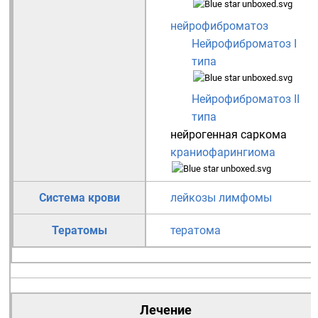
нейрофиброматоз
Нейрофиброматоз I
типа
Нейрофиброматоз II
типа
нейрогенная саркома
краниофарингиома
Система крови
лейкозы
лимфомы
Тератомы
тератома
Лечение