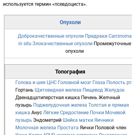
используется термин «псевдоциста».
Опухоли
Доброкачественные опухоли
Предраки
Carcinoma
in situ
Злокачественные опухоли
Промежуточные
опухоли
Топография
Голова и шея
ЦНС
Головной мозг
Глаза
Полость рта
Гортань
Щитовидная железа
Пищевод
Желудок
Двенадцатиперстная кишка
Печень
Желчный
пузырь
Поджелудочная железа
Толстая и прямая
кишка
Анус
Лёгкие
Средостение
Почки
Мочевой
пузырь
Эндометрий
Шейка матки
Яичники
Молочная железа
Простата
Яички
Половой член