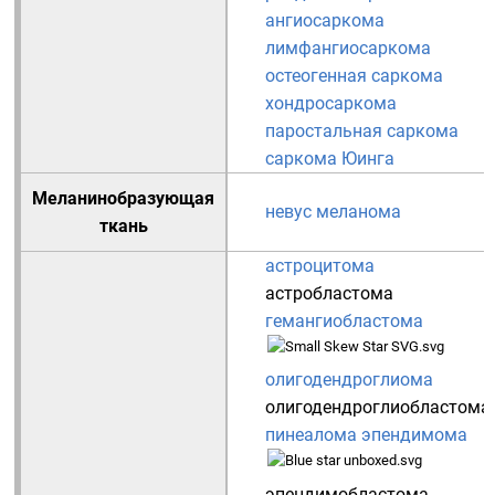
ангиосаркома
лимфангиосаркома
остеогенная саркома
хондросаркома
паростальная саркома
саркома Юинга
Меланинобразующая
невус
меланома
ткань
астроцитома
астробластома
гемангиобластома
олигодендроглиома
олигодендроглиобластома
пинеалома
эпендимома
эпендимобластома