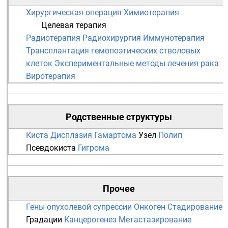
Хирургическая операция
Химиотерапия
Целевая терапия
Радиотерапия
Радиохирургия
Иммунотерапия
Трансплантация гемопоэтических стволовых
клеток
Экспериментальные методы лечения рака
Виротерапия
Родственные структуры
Киста
Дисплазия
Гамартома
Узел
Полип
Псевдокиста
Гигрома
Прочее
Гены опухолевой супрессии
Онкоген
Стадирование
Градации
Канцерогенез
Метастазирование