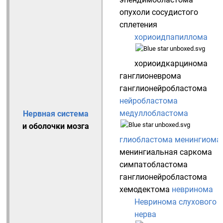
опухоли сосудистого
сплетения
хориоидпапиллома
хориоидкарцинома
ганглионеврома
ганглионейробластома
нейробластома
медуллобластома
Нервная система
и оболочки мозга
глиобластома
менингиома
менингиальная саркома
симпатобластома
ганглионейробластома
хемодектома
невринома
Невринома слухового
нерва