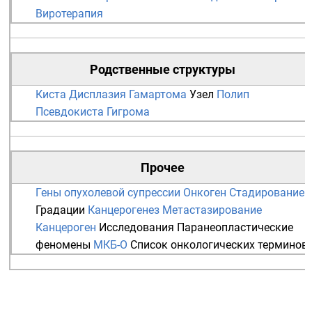
Виротерапия
Родственные структуры
Киста
Дисплазия
Гамартома
Узел
Полип
Псевдокиста
Гигрома
Прочее
Гены опухолевой супрессии
Онкоген
Стадирование
Градации
Канцерогенез
Метастазирование
Канцероген
Исследования
Паранеопластические
феномены
МКБ-О
Список онкологических терминов