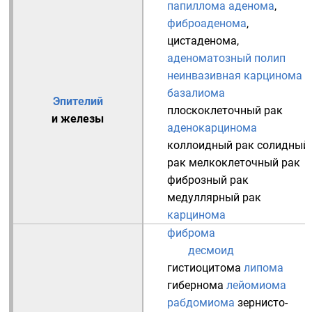
папиллома
аденома
,
фиброаденома
,
цистаденома
,
аденоматозный полип
неинвазивная карцинома
базалиома
Эпителий
плоскоклеточный рак
и
железы
аденокарцинома
коллоидный рак
солидный
рак
мелкоклеточный рак
фиброзный рак
медуллярный рак
карцинома
фиброма
десмоид
гистиоцитома
липома
гибернома
лейомиома
рабдомиома
зернисто-