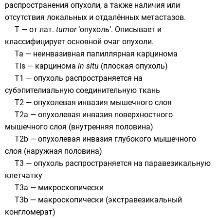
распространения опухоли, а также наличия или
отсутствия локальных и отдалённых метастазов.
T — от
лат.
tumor
‘опухоль’. Описывает и
классифицирует основной очаг опухоли.
Та — неинвазивная папиллярная карцинома
Tis — карцинома
in situ
(плоская опухоль)
Т1 — опухоль распространяется на
субэпителиальную соединительную ткань
Т2 — опухолевая инвазия мышечного слоя
Т2а — опухолевая инвазия поверхностного
мышечного слоя (внутренняя половина)
Т2b — опухолевая инвазия глубокого мышечного
слоя (наружная половина)
Т3 — опухоль распространяется на паравезикальную
клетчатку
Т3а — микроскопически
Т3b — макроскопически (экстравезикальный
конгломерат)