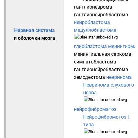
ганглионеврома
ганглионейробластома
нейробластома
медуллобластома
Нервная система
и оболочки мозга
глиобластома
менингиома
менингиальная саркома
симпатобластома
ганглионейробластома
хемодектома
невринома
Невринома слухового
нерва
нейрофиброматоз
Нейрофиброматоз I
типа