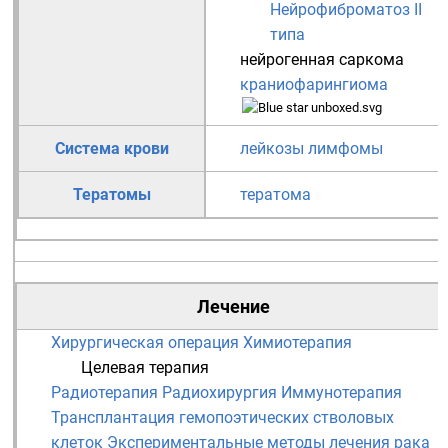
Нейрофиброматоз II
типа
нейрогенная саркома
краниофарингиома
Система крови
лейкозы
лимфомы
Тератомы
тератома
Лечение
Хирургическая операция
Химиотерапия
Целевая терапия
Радиотерапия
Радиохирургия
Иммунотерапия
Трансплантация гемопоэтических стволовых
клеток
Экспериментальные методы лечения рака