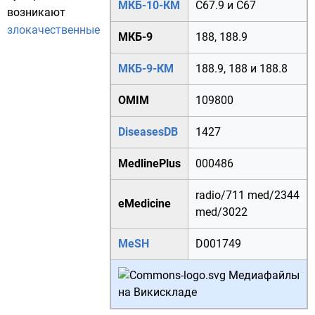
МКБ-10-КМ
C67.9
и
C67
возникают
злокачественные
МКБ-9
188
,
188.9
МКБ-9-КМ
188.9
,
188
и
188.8
OMIM
109800
DiseasesDB
1427
MedlinePlus
000486
radio/711
med/2344
eMedicine
med/3022
MeSH
D001749
Медиафайлы
на Викискладе