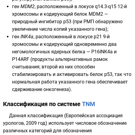
ген
MDM2
, расположенный в локусе q14.3-q15
12-й
хромосомы
и кодирующий белок
MDM2
—
природный ингибитор
p53
(при РМП обнаружено
увеличение числа копий указанного гена);
ген
INK4a
, расположенный в локусе p21
9-й
хромосомы
и кодирующий одновременно два
негомологичных ядерных белка —
P16INK4a
и
P14ARF
(продукты альтернативных
рамок
считывания
; второй из них способен
стабилизировать и активировать белок
p53
, так что
нормальная работа указанного гена обеспечивает
сдерживание онкогенеза).
Классификация по системе
TNM
Данная классификация (Европейская ассоциация
урологов, 2009 год) использует числовое обозначение
различных категорий для обозначения