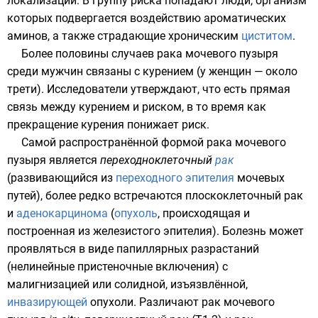
локализаций. В
группу риска
попадают люди, организм
которых подвергается воздействию ароматических
аминов
, а также страдающие хроническим
циститом
.
Более половины случаев рака мочевого пузыря
среди мужчин связаны с курением (у женщин — около
трети). Исследователи утверждают, что есть прямая
связь между курением и риском, в то время как
прекращение курения понижает риск.
Самой распространённой формой рака мочевого
пузыря является
переходноклеточный
рак
(развивающийся из
переходного эпителия
мочевых
путей), более редко встречаются
плоскоклеточный
рак
и
аденокарцинома
(
опухоль
, происходящая и
построенная из железистого эпителия). Болезнь может
проявляться в виде папиллярных разрастаний
(нелинейные пристеночные включения) с
малигнизацией
или солидной, изъязвлённой,
инвазирующей
опухоли. Различают рак
мочевого