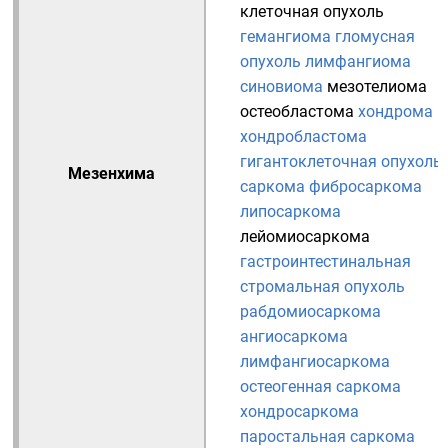
клеточная опухоль
гемангиома
гломусная
опухоль
лимфангиома
синовиома
мезотелиома
остеобластома
хондрома
хондробластома
гигантоклеточная опухоль
Мезенхима
саркома
фибросаркома
липосаркома
лейомиосаркома
гастроинтестинальная
стромальная опухоль
рабдомиосаркома
ангиосаркома
лимфангиосаркома
остеогенная саркома
хондросаркома
паростальная саркома