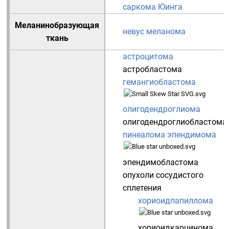
саркома Юинга
Меланинобразующая
невус
меланома
ткань
астроцитома
астробластома
гемангиобластома
олигодендроглиома
олигодендроглиобластома
пинеалома
эпендимома
эпендимобластома
опухоли сосудистого
сплетения
хориоидпапиллома
хориоидкарцинома