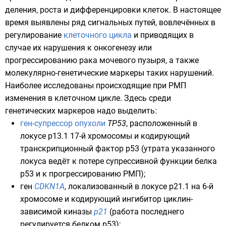
деления, роста и
дифференцировки клеток
. В настоящее
время выявлены ряд сигнальных путей, вовлечённых в
регулирование
клеточного цикла
и приводящих в
случае их нарушения к
онкогенезу
или
прогрессированию рака мочевого пузыря, а также
молекулярно-генетические маркеры таких нарушений.
Наиболее исследованы происходящие при РМП
изменения в клеточном цикле. Здесь среди
генетических маркеров надо выделить:
ген-супрессор опухоли
ТР53
, расположенный в
локусе
р13.1
17-й хромосомы
и кодирующий
транскрипционный фактор
p53
(утрата указанного
локуса ведёт к потере супрессивной функции белка
p53 и к прогрессированию РМП);
ген
CDKN1A
, локализованный в
локусе
р21.1 на
6-й
хромосоме
и кодирующий ингибитор циклин-
зависимой киназы
р21
(работа последнего
регулируется белком
p53
);