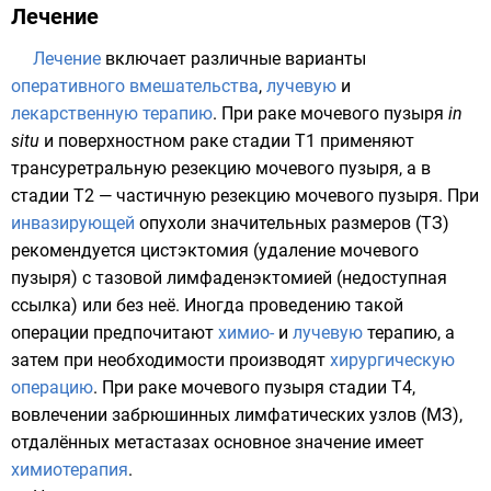
Лечение
Лечение
включает различные варианты
оперативного вмешательства
,
лучевую
и
лекарственную терапию
. При раке мочевого пузыря
in
situ
и поверхностном раке стадии Т1 применяют
трансуретральную резекцию мочевого пузыря, а в
стадии Т2 — частичную резекцию мочевого пузыря. При
инвазирующей
опухоли значительных размеров (ТЗ)
рекомендуется
цистэктомия
(удаление мочевого
пузыря) с тазовой
лимфаденэктомией
(недоступная
ссылка)
или без неё. Иногда проведению такой
операции предпочитают
химио-
и
лучевую
терапию, а
затем при необходимости производят
хирургическую
операцию
. При раке мочевого пузыря стадии Т4,
вовлечении забрюшинных лимфатических узлов (МЗ),
отдалённых метастазах основное значение имеет
химиотерапия
.