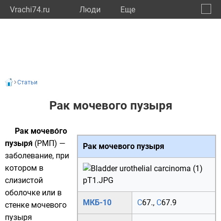
Vrachi74.ru
Люди
Eще
🔔
Челяб
🔍
Статьи
Рак мочевого пузыря
Рак мочево́го
пузыря́
(РМП) —
Рак мочевого пузыря
заболевание, при
котором в
слизистой
оболочке или в
МКБ-10
C
67.
,
C
67.9
стенке
мочевого
пузыря