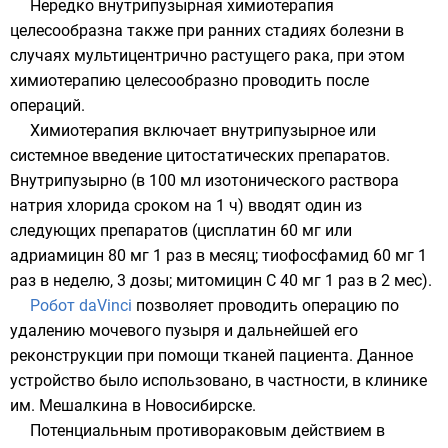
Нередко внутрипузырная химиотерапия
целесообразна также при ранних стадиях болезни в
случаях мультицентрично растущего рака, при этом
химиотерапию целесообразно проводить после
операций.
Химиотерапия включает внутрипузырное или
системное введение цитостатических препаратов.
Внутрипузырно (в 100 мл изотонического раствора
натрия хлорида сроком на 1 ч) вводят один из
следующих препаратов (цисплатин 60 мг или
адриамицин
80 мг 1 раз в месяц; тиофосфамид 60 мг 1
раз в неделю, 3 дозы; митомицин С 40 мг 1 раз в 2 мес).
Робот daVinci
позволяет проводить операцию по
удалению мочевого пузыря и дальнейшей его
реконструкции при помощи тканей пациента. Данное
устройство было использовано, в частности, в клинике
им. Мешалкина в
Новосибирске
.
Потенциальным противораковым действием в