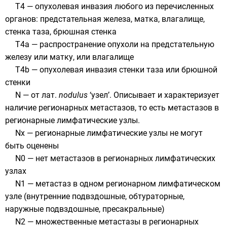
Т4 — опухолевая инвазия любого из перечисленных
органов: предстательная железа, матка, влагалище,
стенка таза, брюшная стенка
Т4а — распространение опухоли на предстательную
железу или матку, или влагалище
T4b — опухолевая инвазия стенки таза или брюшной
стенки
N — от
лат.
nodulus
‘узел’. Описывает и характеризует
наличие регионарных метастазов, то есть метастазов в
регионарные лимфатические узлы.
Nx — регионарные лимфатические узлы не могут
быть оценены
N0 — нет метастазов в регионарных лимфатических
узлах
N1 — метастаз в одном регионарном лимфатическом
узле (внутренние подвздошные, обтураторные,
наружные подвздошные, пресакральные)
N2 — множественные метастазы в регионарных