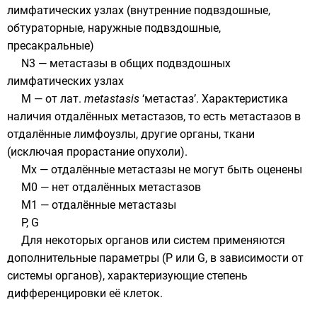
лимфатических узлах (внутренние подвздошные,
обтураторные, наружные подвздошные,
пресакральные)
N3 — метастазы в общих подвздошных
лимфатических узлах
M — от
лат.
metastasis
‘метастаз’. Характеристика
наличия отдалённых метастазов, то есть метастазов в
отдалённые лимфоузлы, другие органы, ткани
(исключая прорастание опухоли).
Мx — отдалённые метастазы не могут быть оценены
М0 — нет отдалённых метастазов
М1 — отдалённые метастазы
P, G
Для некоторых органов или систем применяются
дополнительные параметры (P или G, в зависимости от
системы органов), характеризующие степень
дифференцировки её клеток.