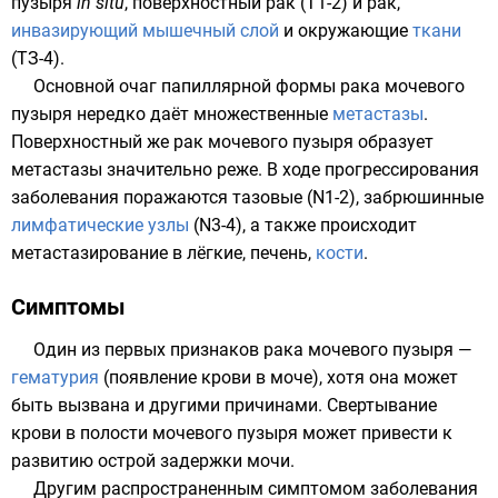
пузыря
in situ
, поверхностный рак (Т1-2) и рак,
инвазирующий
мышечный слой
и окружающие
ткани
(ТЗ-4).
Основной очаг папиллярной формы рака мочевого
пузыря нередко даёт множественные
метастазы
.
Поверхностный же рак мочевого пузыря образует
метастазы значительно реже. В ходе прогрессирования
заболевания поражаются тазовые (N1-2), забрюшинные
лимфатические узлы
(N3-4), а также происходит
метастазирование в
лёгкие
,
печень
,
кости
.
Симптомы
Один из первых признаков рака мочевого пузыря —
гематурия
(появление крови в моче), хотя она может
быть вызвана и другими причинами. Свертывание
крови в полости мочевого пузыря может привести к
развитию острой задержки мочи.
Другим распространенным симптомом заболевания