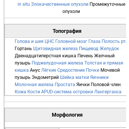
in situ
Злокачественные опухоли
Промежуточные
опухоли
Топография
Голова и шея
ЦНС
Головной мозг
Глаза
Полость рта
Гортань
Щитовидная железа
Пищевод
Желудок
Двенадцатиперстная кишка
Печень
Желчный
пузырь
Поджелудочная железа
Толстая и прямая
кишка
Анус
Лёгкие
Средостение
Почки
Мочевой
пузырь
Эндометрий
Шейка матки
Яичники
Молочная железа
Простата
Яички
Половой член
Кожа
Кости
APUD-система
островки Лангерганса
Морфология