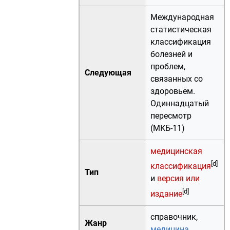
Международная
статистическая
классификация
болезней и
проблем,
Следующая
связанных со
здоровьем.
Одиннадцатый
пересмотр
(МКБ-11)
медицинская
[d]
классификация
Тип
и
версия или
[d]
издание
справочник
,
Жанр
медицина