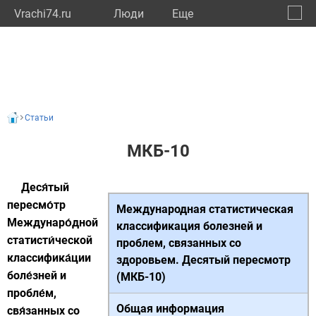
Vrachi74.ru
Люди
Eще
🔔
Челяб
🔍
Статьи
МКБ-10
Деся́тый
пересмо́тр
Международная статистическая
Междунаро́дной
классификация болезней и
статисти́ческой
проблем, связанных со
классифика́ции
здоровьем. Десятый пересмотр
боле́зней и
(МКБ-10)
пробле́м,
Общая информация
свя́занных со