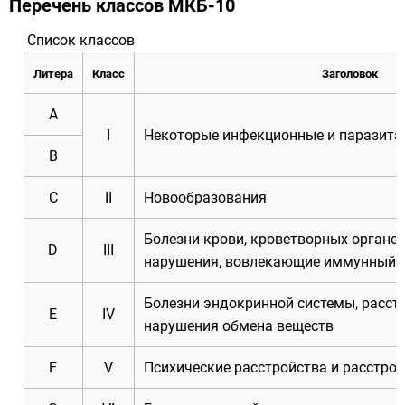
Перечень классов МКБ-10
Список классов
Литера
Класс
Заголовок
A
I
Некоторые инфекционные и паразита
B
C
II
Новообразования
Болезни крови, кроветворных органо
D
III
нарушения, вовлекающие иммунный 
Болезни эндокринной системы, расст
E
IV
нарушения обмена веществ
F
V
Психические расстройства и расстро