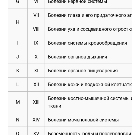
G
VI
Болезни нервной системы
VII
Болезни глаза и его придаточного ап
H
VIII
Болезни уха и сосцевидного отростка
I
IX
Болезни системы кровообращения
J
X
Болезни органов дыхания
K
XI
Болезни органов пищеварения
L
XII
Болезни кожи и подкожной клетчатки
Болезни костно-мышечной системы и
M
XIII
ткани
N
XIV
Болезни мочеполовой системы
O
XV
Беременность, роды и послеродовой 