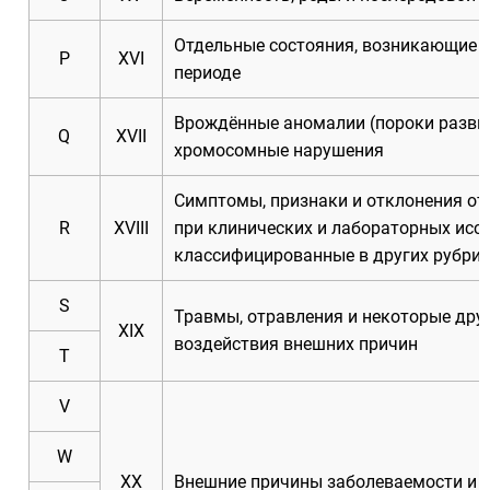
Отдельные состояния, возникающие 
P
XVI
периоде
Врождённые аномалии (пороки разви
Q
XVII
хромосомные нарушения
Симптомы, признаки и отклонения от
R
XVIII
при клинических и лабораторных иссл
классифицированные в других рубри
S
Травмы, отравления и некоторые дру
XIX
воздействия внешних причин
T
V
W
XX
Внешние причины заболеваемости и 