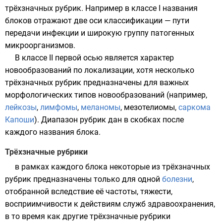
трёхзначных
рубрик
. Например в классе I названия
блоков отражают две оси классификации — пути
передачи инфекции и широкую группу патогенных
микроорганизмов
.
В классе II первой осью является характер
новообразований по локализации, хотя несколько
трёхзначных рубрик предназначены для важных
морфологических типов
новообразований
(например,
лейкозы
,
лимфомы
,
меланомы
,
мезотелиомы
,
саркома
Капоши
). Диапазон рубрик дан в скобках после
каждого названия блока.
Трёхзначные рубрики
в рамках каждого блока некоторые из трёхзначных
рубрик предназначены только для одной
болезни
,
отобранной вследствие её частоты, тяжести,
восприимчивости к действиям служб
здравоохранения
,
в то время как другие трёхзначные рубрики