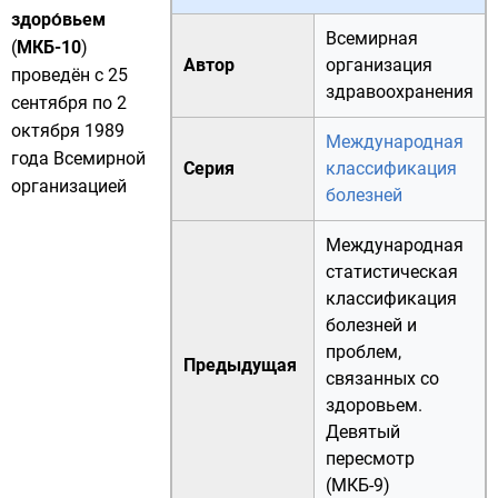
здоро́вьем
Всемирная
(
МКБ-10
)
Автор
организация
проведён с 25
здравоохранения
сентября по 2
октября 1989
Международная
года
Всемирной
Серия
классификация
организацией
болезней
Международная
статистическая
классификация
болезней и
проблем,
Предыдущая
связанных со
здоровьем.
Девятый
пересмотр
(МКБ-9)