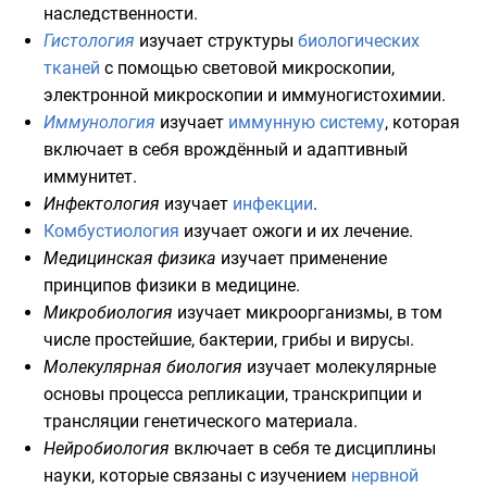
наследственности
.
Гистология
изучает структуры
биологических
тканей
с помощью световой
микроскопии
,
электронной микроскопии
и
иммуногистохимии
.
Иммунология
изучает
иммунную систему
, которая
включает в себя врождённый и адаптивный
иммунитет.
Инфектология
изучает
инфекции
.
Комбустиология
изучает ожоги и их лечение.
Медицинская физика
изучает применение
принципов физики в медицине.
Микробиология
изучает
микроорганизмы
, в том
числе
простейшие
,
бактерии
,
грибы
и
вирусы
.
Молекулярная биология
изучает молекулярные
основы процесса
репликации
,
транскрипции
и
трансляции
генетического материала.
Нейробиология
включает в себя те дисциплины
науки, которые связаны с изучением
нервной