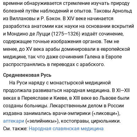
времени обнаруживается стремление изучать природу
болезней путём наблюдений и опытов. Таковы
Арнольд
из Виллановы
и
Р. Бэкон
. В XIV веке начинается
разработка анатомии как науки на основании вскрытий
и
Мондино де Луцци
(1275—1326) издаёт сочинение,
содержащее точные изображения органов. Тем не
менее, до XV века арабы доминировали в европейской
медицине, так что даже сочинения
Галена
в Европе
распространялись в переводах с арабского.
Средневековая Русь
На
Руси
наряду с монастырской медициной
продолжала развиваться народная медицина. В XI—XII
веках в
Переяславе
и
Киеве
, в XIII веке во
Львове
были
созданы больницы. Лекарственным делом в России
издавна занимались врачи-эмпирики («ликовци»),
аптекари
(«зелийникы»),
костоправы
,
цирюльники
.
См. также:
Народная славянская медицина