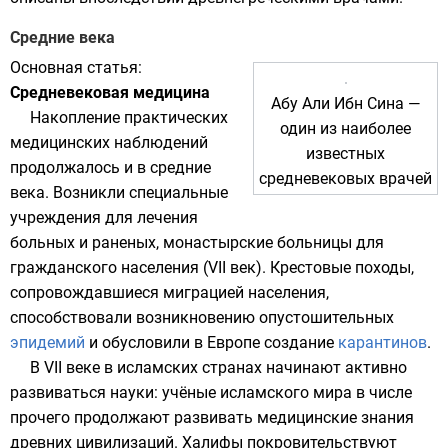
Средние века
Основная статья:
Средневековая медицина
Абу Али Ибн Сина
—
Накопление практических
один из наиболее
медицинских наблюдений
известных
продолжалось и в средние
средневековых врачей
века. Возникли специальные
учреждения для лечения
больных и раненых,
монастырские
больницы для
гражданского населения (VII век).
Крестовые походы
,
сопровождавшиеся
миграцией
населения,
способствовали возникновению опустошительных
эпидемий
и обусловили в Европе создание
карантинов
.
В VII веке в
исламских
странах начинают активно
развиваться науки: учёные исламского мира в числе
прочего продолжают развивать медицинские знания
древних цивилизаций.
Халифы
покровительствуют