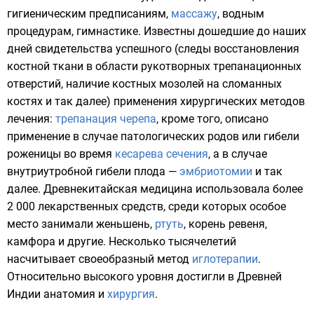
гигиеническим предписаниям,
массажу
, водным
процедурам,
гимнастике
. Известны дошедшие до наших
дней свидетельства успешного (следы восстановления
костной ткани в области рукотворных трепанационных
отверстий, наличие костных мозолей на сломанных
костях и так далее) применения хирургических методов
лечения:
трепанация черепа
, кроме того, описано
применение в случае патологических родов или гибели
роженицы во время
кесарева сечения
, а в случае
внутриутробной гибели плода —
эмбриотомии
и так
далее. Древнекитайская медицина использовала более
2 000
лекарственных средств
, среди которых особое
место занимали
женьшень
,
ртуть
, корень
ревеня
,
камфора
и другие. Несколько тысячелетий
насчитывает своеобразный метод
иглотерапии
.
Относительно высокого уровня достигли в
Древней
Индии
анатомия
и
хирургия
.