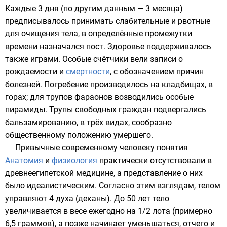
Каждые 3 дня (по другим данным — 3 месяца)
предписывалось принимать
слабительные
и рвотные
для очищения тела, в определённые промежутки
времени назначался
пост
. Здоровье поддерживалось
также играми. Особые счётчики вели записи о
рождаемости
и
смертности
, с обозначением причин
болезней. Погребение производилось на кладбищах, в
горах; для трупов
фараонов
возводились
особые
пирамиды
. Трупы свободных граждан подвергались
бальзамированию
, в трёх видах, сообразно
общественному положению умершего.
Привычные современному человеку понятия
Анатомия
и
физиология
практически отсутствовали в
древнеегипетской медицине, а представление о них
было
идеалистическим
. Согласно этим взглядам, телом
управляют 4 духа (деканы). До 50 лет тело
увеличивается в весе ежегодно на 1/2
лота
(примерно
6,5 граммов), а позже начинает уменьшаться, отчего и