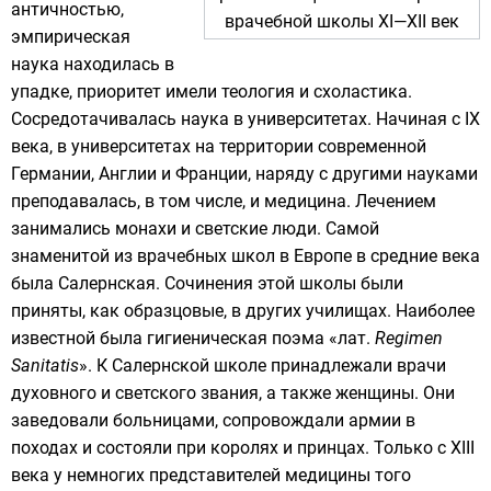
античностью,
врачебной школы XI—XII век
эмпирическая
наука находилась в
упадке, приоритет имели
теология
и
схоластика
.
Сосредотачивалась наука в
университетах
. Начиная с IX
века, в университетах на территории современной
Германии
,
Англии
и
Франции
, наряду с другими науками
преподавалась, в том числе, и медицина. Лечением
занимались
монахи
и светские люди. Самой
знаменитой из врачебных школ в Европе в средние века
была
Салернская
. Сочинения этой школы были
приняты, как образцовые, в других училищах. Наиболее
известной была гигиеническая поэма «
лат.
Regimen
Sanitatis
». К Салернской школе принадлежали врачи
духовного и светского звания, а также женщины. Они
заведовали больницами, сопровождали армии в
походах и состояли при королях и принцах. Только с XIII
века у немногих представителей медицины того