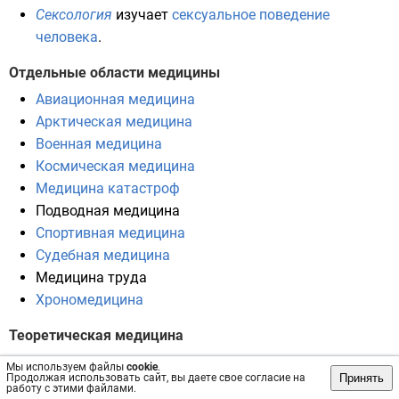
Сексология
изучает
сексуальное поведение
человека
.
Отдельные области медицины
Авиационная медицина
Арктическая медицина
Военная медицина
Космическая медицина
Медицина катастроф
Подводная медицина
Спортивная медицина
Судебная медицина
Медицина труда
Хрономедицина
Теоретическая медицина
В медицине выделяют теоретическую медицину или
Мы используем файлы
cookie
.
Принять
Продолжая использовать сайт, вы даете свое согласие на
биомедицину
— область
биологии
, изучающую
работу с этими файлами.