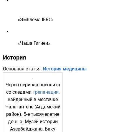
«
Эмблема IFRC»
«Чаша
Гигиеи»
История
Основная статья:
История медицины
Череп
периода
энеолита
со следами
трепанации
,
найденный в местечке
Чалагантепе (
Агдамский
район
).
5-е тысячелетие
до н. э.
Музей истории
Азербайджана
,
Баку