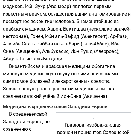
медиков.
Ибн Зухр
(Авензоар) является первым
известным врачом, осуществлявшим анатомирование и
посмертное вскрытие человека. Знаменитейшие из
арабских медиков:
Аарон
, Бактишва (несколько врачей-
несториан
), Гонен,
Ибн аль-Вафид
(Абенгефит),
Ар-Рази
,
Али ибн Сахль Раббан аль-Табари
(Гали-Аббас),
Ибн
Сина
(Авиценна),
Альбукасис
,
Ибн Рушд
(Аверроэс),
Абдул-Латиф аль-Багдади
.
Византийская и арабская медицина обогатила
мировую медицинскую науку новыми описаниями
симптомов болезней и лекарственных средств.
Значительную роль в развитии медицины сыграл
среднеазиатский учёный
Ибн-Сина
(Авиценна).
Медицина в средневековой Западной Европе
В средневековой
Западной Европе, по
Гравюра, изображающая
сравнению с
врачей и пациентов Салернской