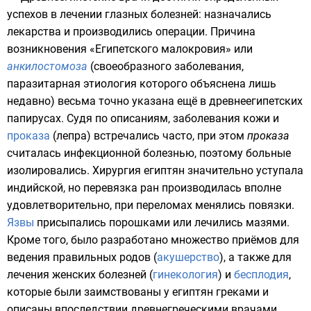
успехов в лечении глазных болезней: назначались
лекарства и производились операции. Причина
возникновения «Египетского малокровия» или
анкилостомоза
(своеобразного заболевания,
паразитарная этиология которого объяснена лишь
недавно) весьма точно указана ещё в древнеегипетских
папирусах
. Судя по описаниям, заболевания кожи и
проказа
(лепра) встречались часто, при этом
проказа
считалась
инфекционной болезнью
, поэтому больные
изолировались. Хирургия египтян значительно уступала
индийской, но перевязка ран производилась вполне
удовлетворительно, при переломах менялись повязки.
Язвы
присыпались порошками или лечились мазями.
Кроме того, было разработано множество приёмов для
ведения правильных родов (
акушерство
), а также для
лечения женских болезней (
гинекология
) и
бесплодия
,
которые были заимствованы у египтян греками и
описаны впоследствии древнегреческими врачами.