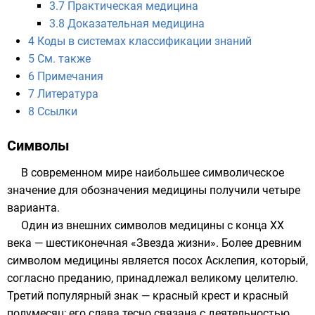
3.7
Практическая медицина
3.8
Доказательная медицина
4
Коды в системах классификации знаний
5
См. также
6
Примечания
7
Литература
8
Ссылки
Символы
В современном мире наибольшее
символическое
значение
для обозначения медицины получили четыре
варианта.
Один из внешних символов медицины с конца
XX
века
— шестиконечная «
Звезда жизни
». Более древним
символом медицины является
посох Асклепия
, который,
согласно
преданию
, принадлежал великому целителю.
Третий популярный знак —
красный крест и красный
полумесяц
; его слава тесно связана с деятельностью