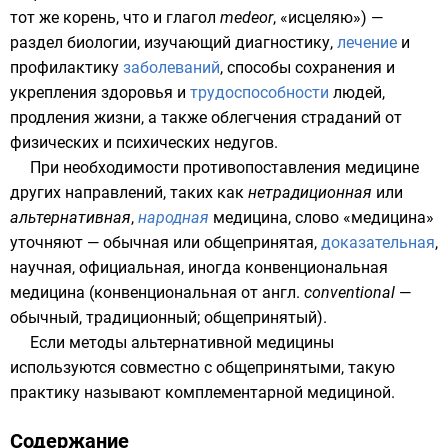
тот же корень, что и глагол
medeor
, «исцеляю») —
раздел
биологии
, изучающий
диагностику
,
лечение
и
профилактику
заболеваний
, способы сохранения и
укрепления
здоровья
и
трудоспособности
людей,
продления жизни, а также облегчения страданий от
физических и психических недугов.
При необходимости противопоставления медицине
других направлений, таких как
нетрадиционная
или
альтернативная
,
народная
медицина, слово «медицина»
уточняют — обычная или общепринятая,
доказательная
,
научная, официальная, иногда конвенциональная
медицина (конвенциональная от
англ.
conventional
—
обычный, традиционный; общепринятый).
Если методы альтернативной медицины
используются совместно с общепринятыми, такую
практику называют
комплементарной медициной
.
Содержание