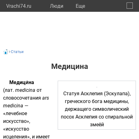
Vrachi74.ru
Люди
Eще
🔔
Челяб
🔍
Статьи
Медицина
Медици́на
(
лат.
medicina
от
Статуя
Асклепия
(Эскулапа),
словосочетания
ars
греческого бога медицины,
medicina
—
держащего символический
«лечебное
посох Асклепия
со спиральной
искусство»,
змеёй
«искусство
исцеления», и имеет