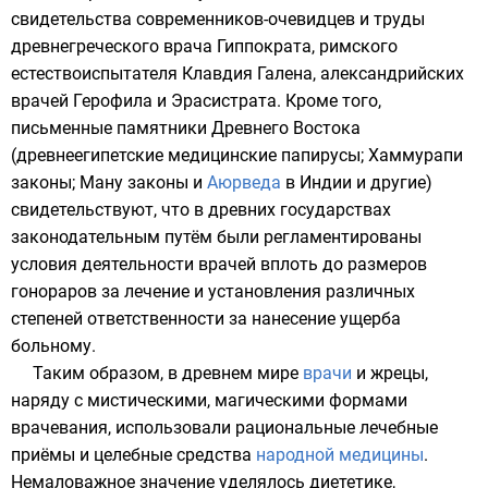
свидетельства современников-очевидцев и труды
древнегреческого врача
Гиппократа
, римского
естествоиспытателя
Клавдия Галена
, александрийских
врачей
Герофила
и
Эрасистрата
. Кроме того,
письменные памятники Древнего Востока
(древнеегипетские медицинские папирусы;
Хаммурапи
законы
;
Ману законы
и
Аюрведа
в Индии и другие)
свидетельствуют, что в древних государствах
законодательным путём были регламентированы
условия деятельности врачей вплоть до размеров
гонораров за лечение и установления различных
степеней ответственности за нанесение ущерба
больному.
Таким образом, в древнем мире
врачи
и
жрецы
,
наряду с мистическими, магическими формами
врачевания, использовали рациональные лечебные
приёмы и целебные средства
народной медицины
.
Немаловажное значение уделялось
диететике
,