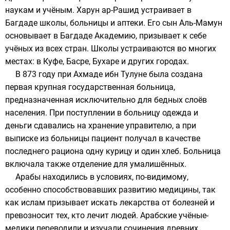
наукам и учёным.
Харун ар-Рашид
устраивает в
Багдаде
школы, больницы и аптеки. Его сын
Аль-Мамун
основывает в Багдаде Академию, призывает к себе
учёных из всех стран. Школы устраиваются во многих
местах: в
Куфе
,
Басре
,
Бухаре
и других городах.
В 873 году при
Ахмаде ибн Тулуне
была создана
первая крупная государственная больница,
предназначенная исключительно для бедных слоёв
населения. При поступлении в больницу одежда и
деньги сдавались на хранение управителю, а при
выписке из больницы пациент получал в качестве
последнего рациона одну курицу и один хлеб. Больница
включала также отделение для умалишённых.
Арабы находились в условиях, по-видимому,
особенно способствовавших развитию медицины, так
как ислам призывает искать лекарства от болезней и
превозносит тех, кто лечит людей. Арабские учёные-
медики переводили и изучали сочинения древних