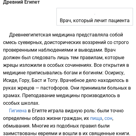
Древний Египет
Врач, который лечит пациента
Древнеегипетская
медицина представляла собой
смесь суеверных, доисторических воззрений со строго
проверенными наблюдениями и выводами. Врач
должен был следовать лишь тем правилам, которые
жрецы
изложили в особых сочинениях. Все открытия в
медицине приписывались богам и богиням:
Осирису
,
Исиде
,
Гору
,
Баст
и
Тоту
. Врачебное дело находилось в
руках жрецов — пастофоров. Они принимали больных в
храмах. Преподавание медицины производилось в
особых школах.
Гигиена
в Египте играла видную роль: были точно
определены образ жизни граждан, их
пища
,
сон
,
обмывания. Многие из подобных правил были
заимствованы
евреями
и вошли в их священные книги.