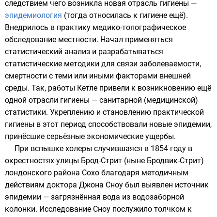
следствием чего возникла новая отрасль гигиены —
эпидемиология
(тогда относилась к гигиене ещё).
Внедрилось в практику медико-топографическое
обследование местности. Начал применяться
статистический анализ
и разрабатываться
статистические методики для связи заболеваемости,
смертности с теми или иными факторами внешней
среды. Так, работы
Кетле
привели к возникновению ещё
одной отрасли гигиены — санитарной (медицинской)
статистики. Укреплению и становлению практической
гигиены в этот период способствовали новые эпидемии,
принёсшие серьёзные экономические ущербы.
При вспышке холеры случившаяся в 1854 году в
окрестностях улицы Брод-Стрит
(ныне Бродвик-Стрит)
лондонского
района
Сохо
благодаря методичным
действиям доктора
Джона Сноу
был выявлен источник
эпидемии — загрязнённая вода из
водозаборной
колонки
. Исследование Сноу послужило толчком к