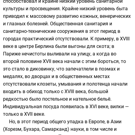
способствовал и крайне низкий уровень санитарной
культуры и просвещения. Крайне низкий уровень быта
приводил к массовому развитию кожных, венерических
и глазных болезней. Общественная санитария и
санитарно-технические сооружения в этот период в
городах практический отсутствовали. К примеру, в XVIII
веке в центре Берлина были выгоны для скота; в
Париже нечистоты выливали на улицу, а когда во
второй половине XVII века начали с этим бороться, то
это стало в диковинку, что запечатлели в поэмах и
медалях, во дворцах и в общественных местах
отсутствовали клозеты, умывания и полотенца начали
входить в обиход только с XVIII века, большой
редкостью было постельное и нательное бельё.
Индивидуальная посуда появилась в XVI веке, вилки —
только в XVII веке.
Но, в этот период общего упадка в
Европе
, в
Азии
(
Хорезм
,
Бухара
,
Самарканд
) науки, в том числе и