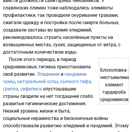
ввести должности санитарных чиновников. У
славянских племен тоже наблюдались элементы
профилактики, так проводили окуривание травами,
сжигали одежду и постройки после смерти больных,
создавали заставы во время эпидемий,
рекомендовалось строить населённые пункты на
возвышенных местах, сухих, защищенных от ветра, с
достаточным количеством воды.
После этого периода, в период
средневековья
, гигиена приостановила
Блохоловка
—
своё развитие.
Эпидемии
и
пандемии
неотъемлемы
чумы
,
натуральной оспы
,
сыпного тифа
,
элемент
гриппа
,
сифилиса
опустошавшие
гардероба
страны сводили на нет тогдашние слабо
средневековь
развитые гигиенические достижения.
Низкий уровень жизни и быта,
социальные неравенства и бесконечные войны
способствовали развитию эпидемий и пандемий. Этому