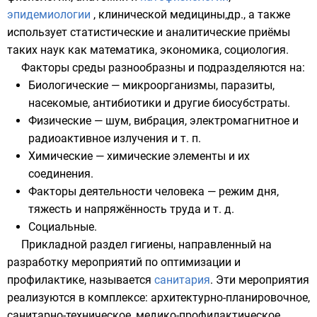
эпидемиологии
, клинической медицины,др., а также
использует статистические и аналитические приёмы
таких наук как
математика
,
экономика
,
социология
.
Факторы среды разнообразны и подразделяются на:
Биологические —
микроорганизмы
,
паразиты
,
насекомые
,
антибиотики
и другие биосубстраты.
Физические —
шум
,
вибрация
,
электромагнитное
и
радиоактивное излучения
и т. п.
Химические —
химические элементы
и
их
соединения
.
Факторы деятельности человека — режим дня,
тяжесть и напряжённость труда и т. д.
Социальные.
Прикладной раздел гигиены, направленный на
разработку мероприятий по оптимизации и
профилактике, называется
санитария
. Эти мероприятия
реализуются в комплексе: архитектурно-планировочное,
санитарно-техническое, медико-профилактическое,