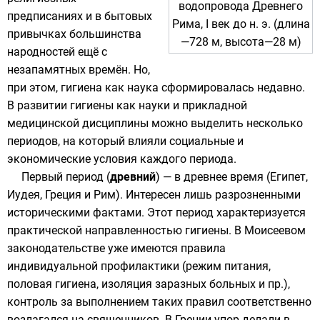
водопровода Древнего
предписаниях и в бытовых
Рима, I век до н. э. (длина
привычках большинства
—728 м, высота—28 м)
народностей ещё с
незапамятных времён. Но,
при этом, гигиена как наука сформировалась недавно.
В развитии гигиены как науки и прикладной
медицинской дисциплины можно выделить несколько
периодов, на который влияли социальные и
экономические условия каждого периода.
Первый период (
древний
) — в древнее время (
Египет
,
Иудея
,
Греция
и
Рим
). Интересен лишь разрозненными
историческими фактами. Этот период характеризуется
практической направленностью гигиены. В Моисеевом
законодательстве уже имеются правила
индивидуальной профилактики (режим питания,
половая гигиена, изоляция заразных больных и пр.),
контроль за выполнением таких правил соответственно
возлагался на священников. В Греции упор делали в