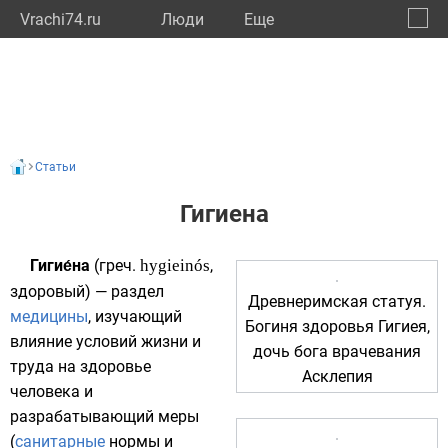
Vrachi74.ru
Люди
Eще
🔔
Челяб
🔍
Статьи
Гигиена
Гигие́на
(
греч.
hygieinós
,
здоровый) — раздел
Древнеримская статуя.
медицины
, изучающий
Богиня здоровья
Гигиея
,
влияние условий жизни и
дочь бога врачевания
труда на
здоровье
Асклепия
человека и
разрабатывающий меры
(
санитарные
нормы и