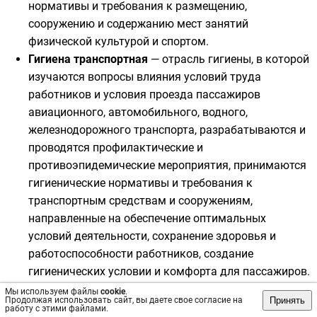
нормативы и требования к размещению,
сооружению и содержанию мест занятий
физической культурой и спортом.
Гигиена транспортная
— отрасль гигиены, в которой
изучаются вопросы влияния условий труда
работников и условия проезда
пассажиров
авиационного, автомобильного, водного,
железнодорожного транспорта, разрабатываются и
проводятся профилактические и
противоэпидемические мероприятия, принимаются
гигиенические нормативы и требования к
транспортным средствам и сооружениям,
направленные на обеспечение оптимальных
условий деятельности, сохранение здоровья и
работоспособности работников, создание
гигиенических условии и комфорта для пассажиров.
авиационная и космическая гигиена
— раздел
Мы используем файлы
cookie
.
Принять
Продолжая использовать сайт, вы даете свое согласие на
транспортной гигиены,
авиационной
и
работу с этими файлами.