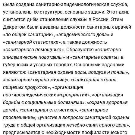
была создана санитарно-эпидемиологическая служба,
установлены её структура, основные задачи. Этот день
считается днём становления службы в России. Этим
Декретом были введены должности санитарных врачей
«
по общей санитарии
», «
эпидемического дела
» и
«
санитарной статистики
», а также должность
«
санитарного помощника
». Образуются «
санитарно-
эпидемические подотделы
» и «
санитарные советы
» в
губернских и уездных городах. Основными задачами
являются: «
санитарная охрана воды, воздуха и почвы
»,
«
санитарная охрана жилищ
», «
санитарная охрана
пищевых продуктов
», «
организация
противоэпидемических мероприятий
», «
организация
борьбы с социальными болезнями
», «
охрана здоровья
детей», «санитарная статистика
», «
санитарное
просвещение
», «
участие в вопросах санитарной охраны
труда и общей организации лечебно-санитарного дела
»,
предписывается о необходимости профилактического