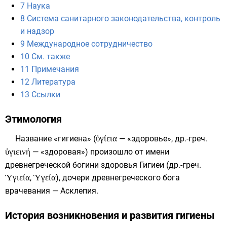
7
Наука
8
Система санитарного законодательства, контроль
и надзор
9
Международное сотрудничество
10
См. также
11
Примечания
12
Литература
13
Ссылки
Этимология
Название «гигиена» (
ὑγίεια
— «здоровье»,
др.-греч.
ὑγιεινή
— «здоровая») произошло от имени
древнегреческой богини здоровья
Гигиеи
(
др.-греч.
Ὑγιεία
,
Ὑγεία
), дочери древнегреческого бога
врачевания —
Асклепия
.
История возникновения и развития гигиены