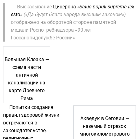
Высказывание
Цицерона
«
Salus populi suprema lex
esto
» («Да будет благо народа высшим законом»)
отображено на оборотной стороне памятной
медали Роспотребнадзора «90 лет
Госсанэпидслужбе России»
Большая Клоака
—
схема части
античной
канализации на
карте Древнего
Рима
Попытки создания
правил здоровой жизни
Акведук в Сеговии
—
встречаются в
наземный отрезок
законодательстве,
многокилометрового
религиозных