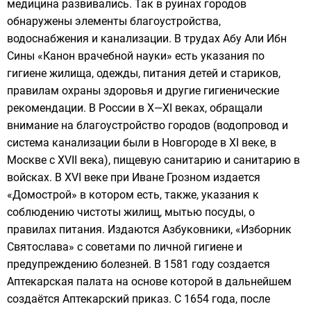
медицина развивались. Так в руинах городов
обнаружены элементы благоустройства,
водоснабжения и канализации. В трудах
Абу Али Ибн
Сины
«
Канон врачебной науки
» есть указания по
гигиене жилища, одежды, питания детей и стариков,
правилам охраны здоровья и другие гигиенические
рекомендации. В России в X—XI веках, обращали
внимание на благоустройство городов (водопровод и
система канализации были в Новгороде в XI веке, в
Москве с XVII века), пищевую санитарию и санитарию в
войсках. В XVI веке при
Иване Грозном
издается
«
Домострой
» в котором есть, также, указания к
соблюдению чистоты жилищ, мытью посуды, о
правилах питания. Издаются
Азбуковники
, «Изборник
Святослава» с советами по личной гигиене и
предупреждению болезней. В 1581 году создается
Аптекарская палата на основе которой в дальнейшем
создаётся
Аптекарский приказ
. С 1654 года, после