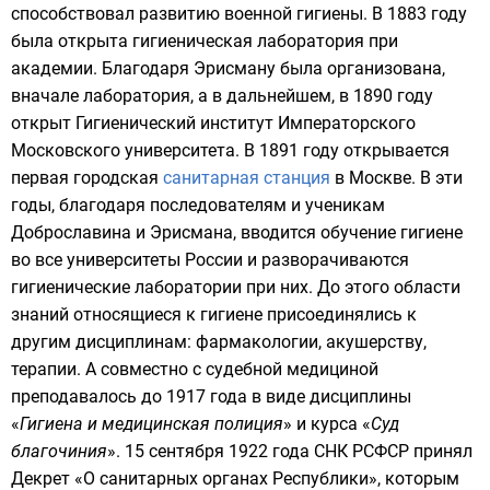
способствовал развитию военной гигиены. В 1883 году
была открыта гигиеническая лаборатория при
академии. Благодаря Эрисману была организована,
вначале лаборатория, а в дальнейшем, в 1890 году
открыт Гигиенический институт
Императорского
Московского университета
. В 1891 году открывается
первая городская
санитарная станция
в Москве. В эти
годы, благодаря последователям и ученикам
Доброславина и Эрисмана, вводится обучение гигиене
во все университеты России и разворачиваются
гигиенические лаборатории при них. До этого области
знаний относящиеся к гигиене присоединялись к
другим дисциплинам: фармакологии, акушерству,
терапии. А совместно с судебной медициной
преподавалось до 1917 года в виде дисциплины
«
Гигиена и медицинская полиция
» и курса «
Суд
благочиния
». 15 сентября 1922 года
СНК
РСФСР
принял
Декрет
«О санитарных органах Республики», которым