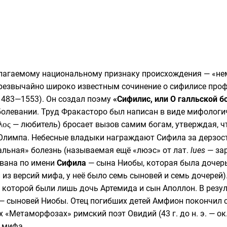
агаемому национальному признаку происхождения — «немец
чрезвычайно широко известным сочинение о сифилисе профе
1483—1553). Он создал поэму
«Сифилис, или О галльской б
болевании. Труд Фракасторо был написан в виде мифологи
λος
— любитель) бросает вызов самим богам, утверждая, ч
Олимпа. Небесные владыки награждают Сифила за дерзост
нальная» болезнь (называемая ещё «люэс» от
лат.
lues
— зар
звана по имени
Сифила
— сына
Ниобы
, которая была доче
 из версий мифа, у неё было семь сыновей и семь дочерей
 у которой были лишь дочь
Артемида
и сын
Аполлон
. В рез
 — сыновей Ниобы. Отец погибших детей
Амфион
покончил с
х «
Метаморфозах
» римский поэт
Овидий
(43 г. до н. э. — 
 мифа.