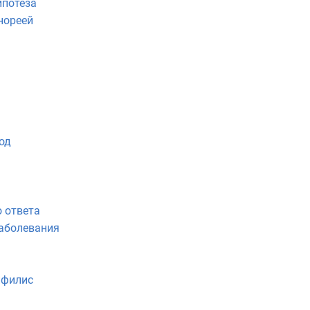
ипотеза
онореей
од
 ответа
заболевания
ифилис