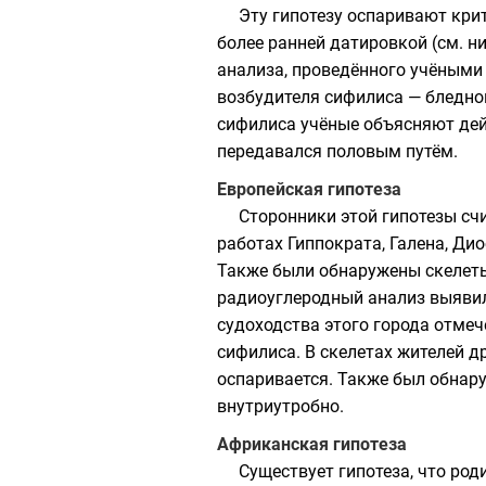
Эту гипотезу оспаривают кри
более ранней датировкой (см. 
анализа, проведённого учёными
возбудителя сифилиса —
бледно
сифилиса учёные объясняют де
передавался половым путём.
Европейская гипотеза
Сторонники этой гипотезы счи
работах
Гиппократа
,
Галена
,
Дио
Также были обнаружены скелет
радиоуглеродный анализ
выявил
судоходства этого города отме
сифилиса. В скелетах жителей д
оспаривается. Также был обнару
внутриутробно.
Африканская гипотеза
Существует гипотеза, что ро