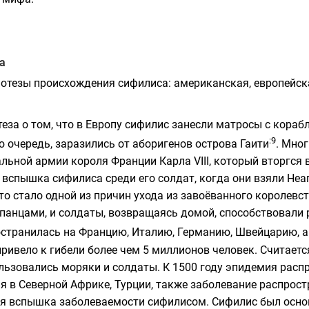
а
потезы
происхождения сифилиса: американская, европейск
еза о том, что в Европу сифилис занесли матросы с кораб
:9
ю очередь, заразились от аборигенов острова
Гаити
. Мног
альной армии короля Франции
Карла VIII
, который вторгся 
а вспышка сифилиса среди его солдат, когда они взяли
Неа
 это стало одной из причин ухода из завоёванного
королевс
испанцами, и солдаты, возвращаясь домой, способствовали
остранилась на Францию, Италию, Германию, Швейцарию, а
привело к гибели более чем 5 миллионов человек. Считает
льзовались моряки и солдаты. К 1500 году эпидемия распр
 в Северной Африке, Турции, также заболевание распростр
я вспышка заболеваемости сифилисом. Сифилис был основ