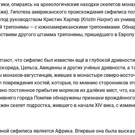
тики, опираясь на археологические находки скелетов мона
ниже). Гипотеза американского происхождения сифилиса п
 под руководством Кристин Харпер (
Kristin Harper
) из
униве
й трепонемы
— с южноамериканскими трепонемами. Обнар
йствием другого
штамма
трепонемы, пришедшего в Европу и
тают, что сифилис был известен ещё в глубокой древности
скорида
,
Цельса
,
Авиценны
и других учёных древности, а 
ы монахов-
августинцев
, живших в
монастыре
северо-восто
 повреждения костей, которые, по мнению сторонников это
чено постоянное прибытие моряков из далёких мест, что, 
ревнего города
Помпеи
обнаружены признаки врождённого 
жен скелет подростка, жившего в начале XIV века, с изм
диной сифилиса является
Африка
. Впервые она была высказа