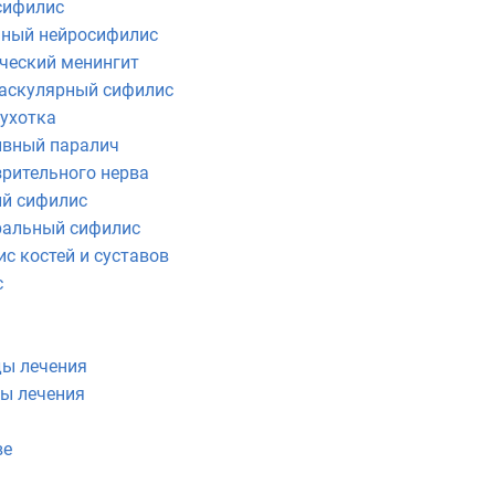
сифилис
ный нейросифилис
ческий менингит
аскулярный сифилис
сухотка
ивный паралич
рительного нерва
й сифилис
ральный сифилис
с костей и суставов
с
ды лечения
ы лечения
ве