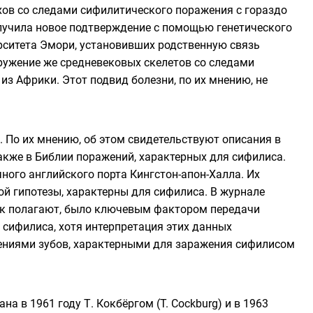
хов со следами сифилитического поражения с гораздо
олучила новое подтверждение с помощью генетического
рситета Эмори
, установивших родственную связь
ужение же средневековых скелетов со следами
з Африки. Этот подвид болезни, по их мнению, не
. По их мнению, об этом свидетельствуют описания в
также в
Библии
поражений, характерных для сифилиса.
чного английского порта
Кингстон-апон-Халла
. Их
й гипотезы, характерны для сифилиса. В журнале
как полагают, было ключевым фактором передачи
сифилиса, хотя интерпретация этих данных
енениями зубов, характерными для заражения сифилисом
на в 1961 году Т. Кокбёргом (T. Cockburg) и в 1963