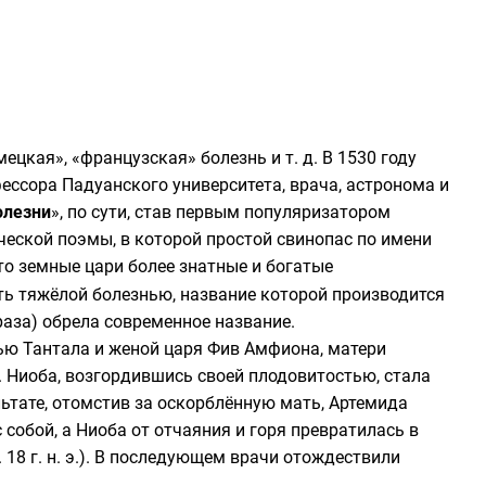
кая», «французская» болезнь и т. д. В 1530 году
ссора Падуанского университета, врача, астронома и
олезни
», по сути, став первым популяризатором
ческой поэмы, в которой простой свинопас по имени
то земные цари более знатные и богатые
ь тяжёлой болезнью, название которой производится
аза) обрела современное название.
рью
Тантала
и женой царя
Фив
Амфиона
, матери
). Ниоба, возгордившись своей плодовитостью, стала
ультате, отомстив за оскорблённую мать, Артемида
 собой, а Ниоба от отчаяния и горя превратилась в
ок. 18 г. н. э.). В последующем врачи отождествили