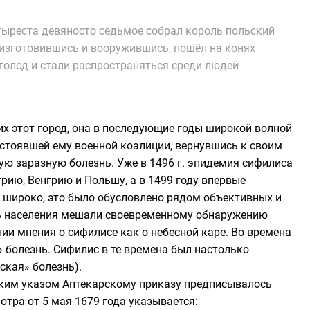
етыреста девяносто седьмое собрал король польский
 изготовившись и вооружившись, пошёл на конях
голод и стали распространяться среди людей
их этот город, она в последующие годы широкой волной
остоявшей ему военной коалиции, вернувшись к своим
ую заразную болезнь. Уже в 1496 г. эпидемия сифилиса
рию, Венгрию и Польшу, а в 1499 году впервые
 и широко, это было обусловлено рядом объективных и
ть населения мешали своевременному обнаружению
ии мнения о сифилисе как о небесной каре. Во времена
» болезнь. Сифилис в те времена был настолько
ская» болезнь).
ским указом
Аптекарскому приказу
предписывалось
мотра от 5 мая 1679 года указывается: