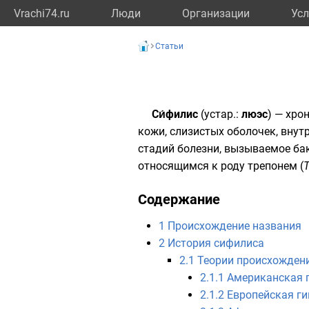
Vrachi74.ru
Люди
Организации
Усл
Статьи
Си́филис
(устар.:
люэс
) — хро
кожи, слизистых оболочек, внут
стадий болезни, вызываемое
ба
относящимся к роду
трепонем
(
Содержание
1
Происхождение названия
2
История сифилиса
2.1
Теории происхожден
2.1.1
Американская 
2.1.2
Европейская ги