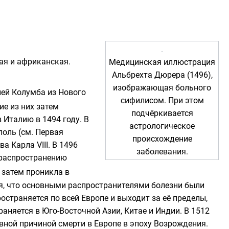
ая и африканская.
Медицинская иллюстрация
Альбрехта Дюрера
(1496),
изображающая больного
лей
Колумба
из
Нового
сифилисом. При этом
ие из них затем
подчёркивается
в
Италию
в 1494 году. В
астрологическое
поль
(см.
Первая
происхождение
тва
Карла VIII. В 1496
заболевания.
 распространению
 затем проникла в
ся, что основными распространителями болезни были
остраняется по всей Европе и выходит за её пределы,
аняется в Юго-Восточной Азии, Китае и Индии. В 1512
ной причиной смерти в Европе в эпоху
Возрождения
.