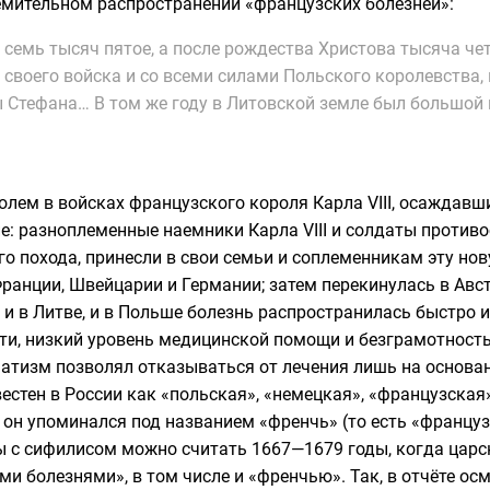
ремительном распространении «французских болезней»:
а семь тысяч пятое, а после рождества Христова тысяча ч
своего войска и со всеми силами Польского королевства,
 Стефана… В том же году в Литовской земле был большой 
олем в войсках французского короля Карла VIII, осаждавш
е: разноплеменные наемники Карла VIII и солдаты против
 похода, принесли в свои семьи и соплеменникам эту нов
ранции, Швейцарии и Германии; затем перекинулась в Авст
и, и в Литве, и в Польше болезнь распространилась быстро
сти, низкий уровень медицинской помощи и безграмотнос
атизм позволял отказываться от лечения лишь на основан
естен в России как «польская», «немецкая», «французская
он упоминался под названием «френчь» (то есть «француз
 с сифилисом можно считать 1667—1679 годы, когда цар
ми болезнями
», в том числе и «френчью». Так, в отчёте ос