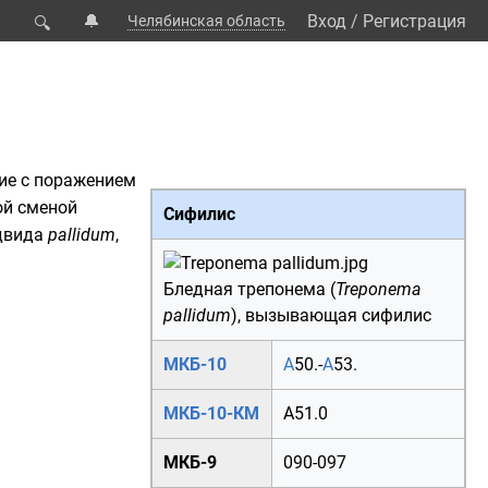
🔔
Вход
/
Регистрация
Челябинская область
🔍
ие
с поражением
ой сменой
Сифилис
одвида
pallidum
,
Бледная трепонема
(
Treponema
pallidum
), вызывающая сифилис
МКБ-10
A
50.
-
A
53.
МКБ-10-КМ
A51.0
МКБ-9
090
-
097