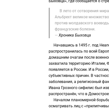
Быховца»
, где сообщается о ст
В лето от сотворения мир
Альбрехт великое множество 
против молдавского воеводы
французские болезни.
—
Хроника Быховца
Начавшись в 1495 г. под Неап
распространилась по всей Европ
домашним очагам после военного
захватила территорию Италии, Ф
появляется в России. И в Росси
субъективных причин. В частно
заболевания, а религиозный фан
Ивана Грозного
сифилис был изв
распространён, что в
Домострое
Началом планомерной борьбы
осматривать лиц с «
прилипчивы