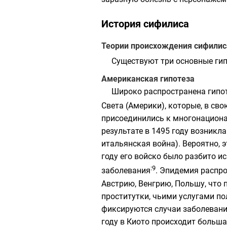
История сифилиса
Теории происхождения сифилис
Существуют три основные
ги
Американская гипотеза
Широко распространена гипот
Света
(Америки), которые, в сво
присоединились к многонацион
результате в 1495 году возникл
итальянская война
). Вероятно,
году его войско было разбито 
:9
заболевания
. Эпидемия распр
Австрию, Венгрию, Польшу, что 
проститутки, чьими услугами по
фиксируются случаи заболевания
году в
Киото
происходит больша