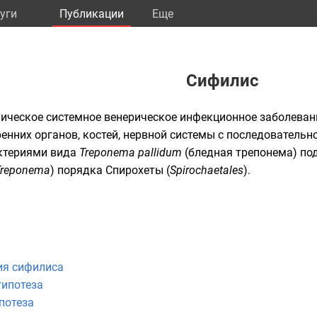
уги
Публикации
Eще
Сифилис
ническое системное
венерическое
инфекционное заболеван
ренних органов, костей, нервной системы с последовательн
ктериями
вида
Treponema pallidum
(
бледная трепонема
) п
Treponema
) порядка
Спирохеты
(
Spirochaetales
).
ия сифилиса
гипотеза
потеза