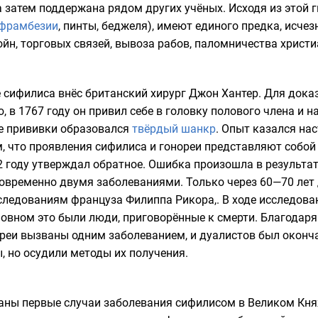
 а затем поддержана рядом других учёных. Исходя из этой 
фрамбезии
,
пинты
,
беджеля
), имеют единого предка, исче
ойн, торговых связей, вывоза рабов, паломничества христи
 сифилиса внёс британский хирург
Джон Хантер
. Для дока
, в 1767 году он привил себе в головку полового члена и 
те прививки образовался
твёрдый шанкр
. Опыт казался на
, что проявления сифилиса и гонореи представляют собой
 году утверждал обратное. Ошибка произошла в результат
новременно двумя заболеваниями. Только через 60—70 лет
следованиям француза
Филиппа Рикора
,. В ходе исследов
новном это были люди, приговорённые к смерти. Благодар
ореи вызваны одним заболеванием, и дуалистов был оконч
, но осудили методы их получения.
ваны первые случаи заболевания сифилисом в
Великом Кня