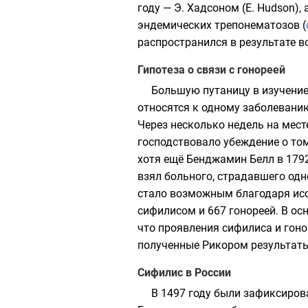
году — Э. Хадсоном (E. Hudson),
эндемических трепонематозов (
распространился в результате в
Гипотеза о связи с гонореей
Большую путаницу в изучение
относятся к одному заболеванию
Через несколько недель на мес
господствовало убеждение о том
хотя ещё
Бенджамин Белл
в 1792
взял больного, страдавшего од
стало возможным благодаря ис
сифилисом и 667 гонореей. В ос
что проявления сифилиса и гон
полученные Рикором результаты
Сифилис в России
В 1497 году были зафиксиро