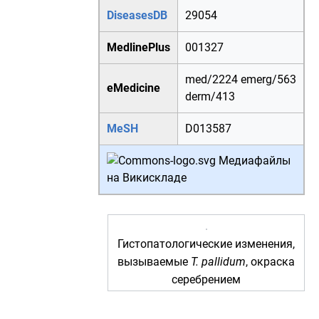
DiseasesDB
29054
MedlinePlus
001327
med/2224
emerg/563
eMedicine
derm/413
MeSH
D013587
Медиафайлы
на Викискладе
Гистопатологические изменения,
вызываемые
T. pallidum
, окраска
серебрением