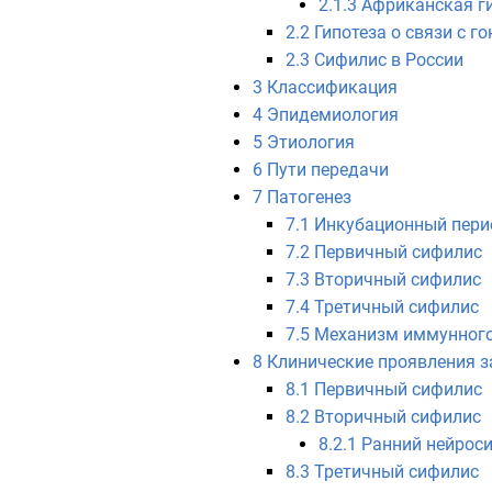
2.1.3
Африканская г
2.2
Гипотеза о связи с г
2.3
Сифилис в России
3
Классификация
4
Эпидемиология
5
Этиология
6
Пути передачи
7
Патогенез
7.1
Инкубационный пери
7.2
Первичный сифилис
7.3
Вторичный сифилис
7.4
Третичный сифилис
7.5
Механизм иммунного
8
Клинические проявления 
8.1
Первичный сифилис
8.2
Вторичный сифилис
8.2.1
Ранний нейрос
8.3
Третичный сифилис