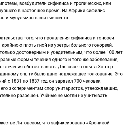
гипотезы, возбудители сифилиса и тропических, или
знувшего в настоящее время. Из Африки сифилис
ан и мусульман в святые места.
зательства того, что проявления сифилиса и гонореи
на крайнюю плоть гной из уретры больного
гонореей
.
столько достоверным и убедительным, что более 100 лет
 разные формы течения одного и того же заболевания,
е стечения обстоятельств. Для своего опыта Хантер
 данному опыту было дано надлежащее толкование. Это
аний с 1831 по 1837 год он заразил 700 человек
я его экспериментам спор унитаристов, утверждавших,
ательно разрешён. Учёные не могли не учитывать
жестве Литовском
, что зафиксировано
«Хроникой