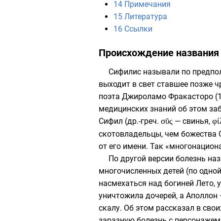
14
Примечания
15
Литература
16
Ссылки
Происхождение названия
Сифилис называли по предпол
выходит в свет ставшее позже 
поэта
Джироламо Фракасторо
(
медицинских знаний об этом за
Сифил (
др.-греч.
σῦς
— свинья,
φί
скотовладельцы, чем божества 
от его имени. Так «многонацио
По другой версии болезнь на
многочисленных детей (по одной
насмехаться над богиней
Лето
,
уничтожила дочерей, а Аполлон
скалу. Об этом рассказал в свои
заразную болезнь с персонажем