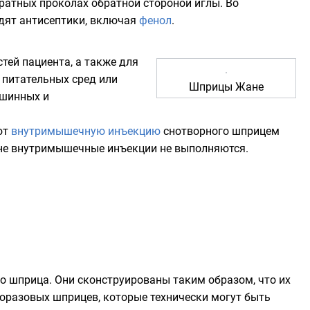
ратных проколах обратной стороной иглы. Во
дят антисептики, включая
фенол
.
ей пациента, а также для
 питательных сред или
Шприцы Жане
юшинных и
ют
внутримышечную инъекцию
снотворного
шприцем
не внутримышечные инъекции не выполняются.
о шприца. Они сконструированы таким образом, что их
норазовых шприцев, которые технически могут быть