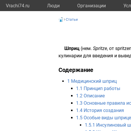
Vrachi74.ru
Люди
Организации
Усл
Статьи
Шприц
(
нем.
Spritze
, от sprit
кулинарии
для введения и выве
Содержание
1
Медицинский шприц
1.1
Принцип работы
1.2
Описание
1.3
Основные правила и
1.4
История создания
1.5
Особые виды шприце
1.5.1
Инсулиновый ш