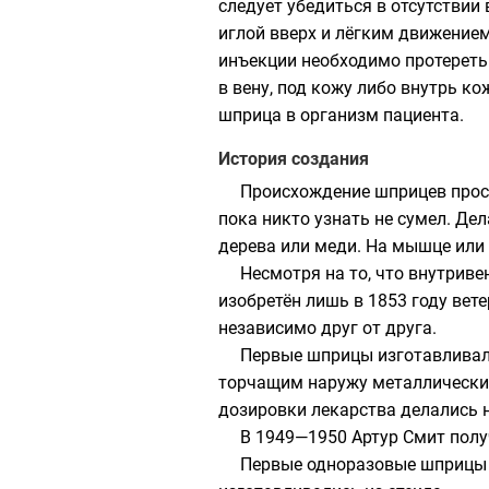
следует убедиться в отсутствии
иглой вверх и лёгким движением
инъекции необходимо протереть 
в вену, под кожу либо внутрь к
шприца в организм пациента.
История создания
Происхождение шприцев просле
пока никто узнать не сумел. Де
дерева или меди. На мышце или 
Несмотря на то, что внутрив
изобретён лишь в
1853 году
вете
независимо друг от друга.
Первые шприцы изготавливали
торчащим наружу металлическим
дозировки лекарства делались н
В
1949
—
1950
Артур Смит полу
Первые одноразовые шприцы 