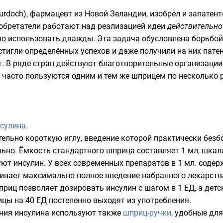
Murdoch), фармацевт из Новой Зеландии, изобрёл и запате
обретатели работают над реализацией идеи
действительно
о использовать дважды. Эта задача обусловлена борьбо
тигли определённых успехов и даже получили на них пате
т. В ряде стран действуют благотворительные организаци
е часто пользуются одним и тем же шприцем по несколько р
сулина
.
ельно короткую иглу, введение которой практически безбо
но. Ёмкость стандартного шприца составляет 1 мл, шкала
ют инсулин. У всех современных препаратов в 1 мл. соде
вает максимально полное введение набранного лекарства,
иц позволяет дозировать инсулин с шагом в 1 ЕД, а детски
ы на 40 ЕД постепенно выходят из употребления.
ения инсулина используют также
шприц-ручки
, удобные дл