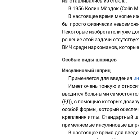
изготавливались из стекла.
В
1956
Колин Мёрдок
(Colin 
В настоящее время многие из
бы просто физически невозможн
Некоторые изобретатели уже дос
решение этой задачи отсутствуе
ВИЧ среди
наркоманов
, которы
Особые виды шприцев
Инсулиновый шприц
Применяется для введения
ин
Имеет очень тонкую и относит
вводится больными самостоятель
(ЕД), с помощью которых дозиру
особой формы, который обеспечи
крепления иглы. Стандартный шпр
применяемые инсулиновые шприц
В настоящее время для введ