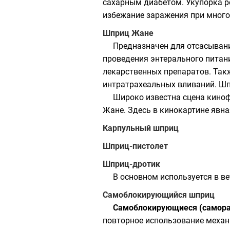
сахарным диабетом. Укупорка р
избежание заражения при много
Шприц Жане
Предназначен для отсасывани
проведения энтерального питани
лекарственных препаратов. Так
интратрахеальных вливаний. Шп
Широко известна сцена кино
Жане. Здесь в кинокартине явн
Карпульный шприц
Шприц-пистолет
Шприц-дротик
В основном используется в в
Самоблокирующийся шприц
Самоблокирующиеся (самор
повторное использование механ