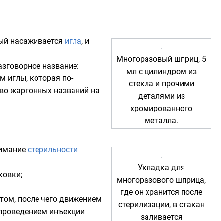
рый насаживается
игла
, и
Многоразовый шприц, 5
азговорное название:
мл с цилиндром из
м иглы, которая по-
стекла и прочими
тво жаргонных названий на
деталями из
хромированного
металла.
нимание
стерильности
Укладка для
ковки;
многоразового шприца,
где он хранится после
том, после чего движением
стерилизации, в стакан
 проведением инъекции
заливается