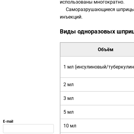
использованы многократно.
Саморазрушающиеся шприцы с
инъекций.
Виды одноразовых шприце
Объём
1 мл (инсулиновый/туберкули
2 мл
3 мл
5 мл
10 мл