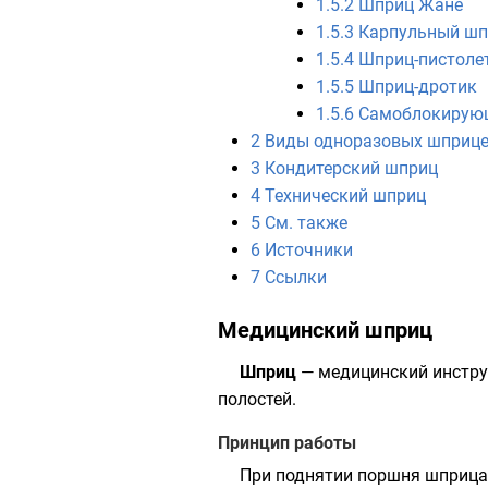
1.5.2
Шприц Жане
1.5.3
Карпульный шп
1.5.4
Шприц-пистоле
1.5.5
Шприц-дротик
1.5.6
Самоблокирую
2
Виды одноразовых шприцев
3
Кондитерский шприц
4
Технический шприц
5
См. также
6
Источники
7
Ссылки
Медицинский шприц
Шприц
— медицинский инстру
полостей.
Принцип работы
При поднятии поршня шприца,