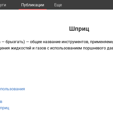
уги
Публикации
Eще
Шприц
zen — брызгать) — общее название
инструментов
, применяем
дения
жидкостей
и
газов
с использованием
поршневого
да
спользования
в
приц