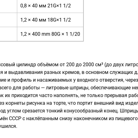
0,8 × 40 мм 21G×1 1/2
1,2 × 40 мм 18G×1 1/2
1,2 × 400 mm 80G × 1 1/20
совый цилиндр объёмом от 200 до 2000 см³ (до двух
литр
 и выдавливания разных кремов, в основном служащих д
ние и профиль и насаживаемых у входного отверстия, чер
 всего для работы — литровые шприцы, обеспечивающие н
к их приходится часто наполнять, не только прерывая ра
ез корнеты рисунка на торте, что портит внешний вид изде
 под углом срезается тонкий конусообразный конец. Шпри
емён СССР с наклёпанным снизу наконечником из пищевого
ушился.