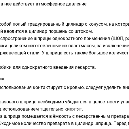
на неё действует
атмосферное давление
.
собой полый градуированный цилиндр с конусом, на кото
й вводится в цилиндр поршень со штоком.
аспространение шприцы однократного применения (ШОП, р
ески целиком изготовленные из пластмассы, за исключение
ержавеющей стали. У шприца есть также большое количес
юбики
для однократного введения лекарств.
ия
использования контактирует с кровью, следует уделить в
азового шприца необходимо убедиться в целостности упа
 использованием тщательно кипятят.
а шприца помещается в ёмкость с лекарственным препара
обходимое количество препарата в цилиндр шприца. Перед