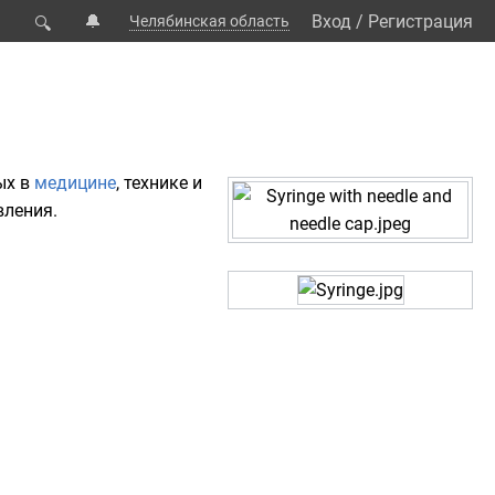
🔔
Вход
/
Регистрация
Челябинская область
🔍
ых в
медицине
,
технике
и
вления
.