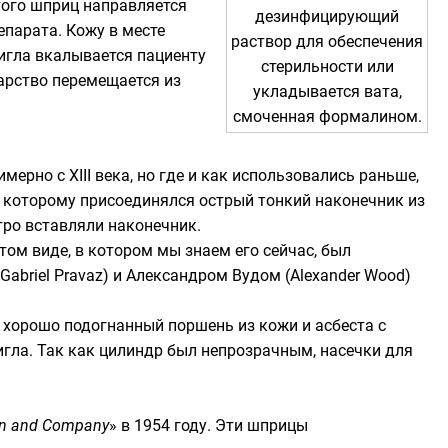
того шприц направляется
дезинфицирующий
епарата. Кожу в месте
раствор для обеспечения
 игла вкалывается пациенту
стерильности или
карство перемещается из
укладывается вата,
смоченная
формалином
.
рно с XIII века, но где и как использовались раньше,
к которому присоединялся острый тонкий наконечник из
тро вставляли наконечник.
в том виде, в котором мы знаем его сейчас, был
 Gabriel Pravaz) и
Александром Вудом
(Alexander Wood)
 хорошо подогнанный поршень из кожи и асбеста с
гла. Так как цилиндр был непрозрачным, насечки для
on and Company
» в
1954 году
. Эти шприцы