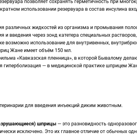
езервуара позволяет сохранять герметичность при многок
кратном использовании резервуара в состав инсулина вхо
я различных жидкостей из организма и промывания полост
я и введения через зонд катетера специальных растворов,
же возможно использование для внутривенных, внутрибр
риц Жане имеет объём 150 мл.
фильма «
Кавказская пленница
», в которой
Бывалому
дела
ая
гиперболизация
— в медицинской практике шприцем Жа
етеринарии для введения инъекций диким животным.
азрушающиеся) шприцы
— это разновидность одноразовог
ически исключено. Это их главное отличие от обычных од