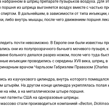
 в набранном в шприц препарате пузырьков воздуха. Для э
 поршня из шприца выгоняется воздух вместе с частью пр
спиртом. В дальнейшем, в зависимости от типа инъекции,
ожи, либо внутрь мышцы, после чего движением поршня ле
дить почти невозможно. В Европе они были известны приме
лались они из полупрозрачного бычьего мочевого пузыря, 
вене больного делался разрез ножом, после чего туда быс
енные инъекции проводились с середины
XVII века
, шприц, 
ринарным врачом
Чарльзом Габриэлем Правазом
(Charles
сь из каучукового цилиндра, внутрь которого помещался
 штырём. На другом конце цилиндра укреплялась полая и
е на нём, а на металлическом штыре поршня.
чил патенты США на одноразовые шприцы.
массово стали производиться компанией «
Becton, Dickins