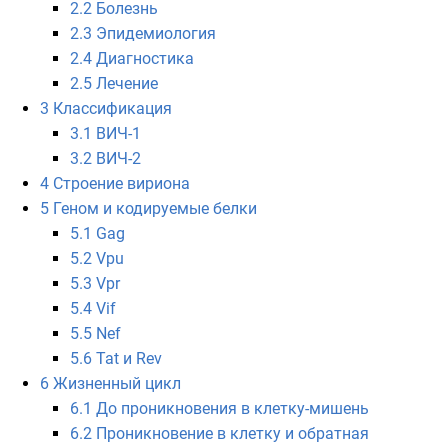
2.2
Болезнь
2.3
Эпидемиология
2.4
Диагностика
2.5
Лечение
3
Классификация
3.1
ВИЧ-1
3.2
ВИЧ-2
4
Строение вириона
5
Геном и кодируемые белки
5.1
Gag
5.2
Vpu
5.3
Vpr
5.4
Vif
5.5
Nef
5.6
Tat и Rev
6
Жизненный цикл
6.1
До проникновения в клетку-мишень
6.2
Проникновение в клетку и обратная