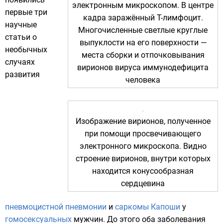
электронным микроскопом
. В центре
первые три
кадра заражённый
T-лимфоцит
.
научные
Многочисленные светлые круглые
статьи о
выпуклости на его поверхности —
необычных
места сборки и отпочковывания
случаях
вирионов
вируса иммунодефицита
развития
человека
Изображение вирионов, полученное
при помощи
просвечивающего
электронного микроскопа
. Видно
строение вирионов, внутри которых
находится конусообразная
сердцевина
пневмоцистной пневмонии
и
саркомы Капоши
у
гомосексуальных
мужчин. До этого оба заболевания