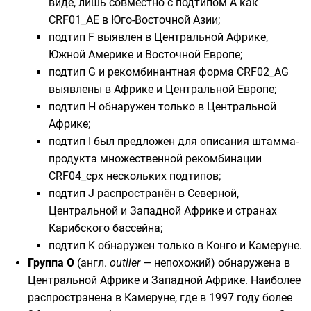
виде, лишь совместно с подтипом А как
CRF01_AE в
Юго-Восточной Азии
;
подтип F выявлен в
Центральной Африке
,
Южной Америке
и
Восточной Европе
;
подтип G и рекомбинантная форма CRF02_AG
выявлены в
Африке
и
Центральной Европе
;
подтип H обнаружен только в
Центральной
Африке
;
подтип I был предложен для описания штамма-
продукта множественной рекомбинации
CRF04_cpx нескольких подтипов;
подтип J распространён в
Северной
,
Центральной
и
Западной
Африке и
странах
Карибского бассейна
;
подтип K обнаружен только в
Конго
и
Камеруне
.
Группа O
(
англ.
outlier
— непохожий) обнаружена в
Центральной Африке
и
Западной
Африке. Наиболее
распространена в Камеруне, где в 1997 году более