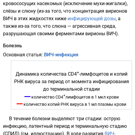
кровососущих
насекомых
(исключение мухи-жигалки),
слёзы
и
слюну
(из-за того, что концентрация
вирионов
ВИЧ в этих жидкостях ниже
инфицирующей дозы
, а
также из-за того, что слюна — агрессивная среда,
разрушающая своими
ферментами
вирионы
ВИЧ).
Болезнь
Основная статья:
ВИЧ-инфекция
+
Динамика количества CD4
-лимфоцитов и копий
РНК вируса за период от момента инфицирования
до терминальной стадии
+
количество CD4
лимфоцитов в 1 мкл крови
количество копий РНК вируса в 1 мл плазмы крови
В течение болезни выделяют три стадии: острую
инфекцию, латентный период и терминальную стадию
(
СПИД
) (см. иллюстрацию). В ходе развития
ВИЧ-