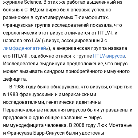
журнале
Science
. В этих же работах выделенный из
больных СПИДом вирус был впервые успешно
размножен в культивируемых Т-лимфоцитах.
Французская группа исследователей показала, что
серологически этот вирус отличается от HTLV-I, и
назвала его LAV («вирус, ассоциированный с
лимфаденопатией
»), а американская группа назвала
его HTLV-III, ошибочно отнеся к группе
HTLV-вирусов
.
Исследователи выдвинули предположение, что вирус
может вызывать синдром приобретённого иммунного
дефицита.
В
1986 году
было обнаружено, что вирусы, открытые
в 1983 французскими и американскими
исследователями, генетически идентичны.
Первоначальные названия вирусов были упразднены и
предложено одно общее название — вирус
иммунодефицита человека. В 2008 году
Люк Монтанье
и
Франсуаза Барр-Синусси
были удостоены