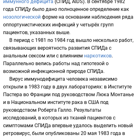
иммунного дефицита
(СПИД, AIDS). В сентябре 1982
года СПИДу было дано полноценное определение как
нозологической
форме на основании наблюдения ряда
оппортунистических инфекций у четырёх групп
пациентов, указанных выше.
В период с 1981 по 1984 год вышло несколько работ,
связывающих вероятность развития СПИДа с
анальным сексом
или с влиянием
наркотиков
.
Параллельно велись работы над
гипотезой
о
возможной инфекционной природе СПИДа.
Вирус иммунодефицита человека независимо
открыли в
1983 году
в двух лабораториях: в
Институте
Пастера
во
Франции
под руководством
Люка Монтанье
и в
Национальном институте рака
в
США
под
руководством
Роберта Галло
. Результаты
исследований, в которых из тканей пациентов с
симптомами
СПИДа впервые удалось выделить новый
ретровирус
, были опубликованы 20 мая 1983 года в