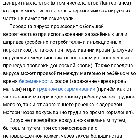
дендритных клеток (в том числе, клеток Лангерганса),
которые могут играть роль «переносчиков» вирусных
частиц в лимфатические узлы.
Передача вируса происходит с большей
вероятностью при использовании заражённых игл и
шприцев (особенно потребителями инъекционных
наркотиков), а также при
переливании крови
(в случае
нарушения медицинским персоналом установленных
процедур проверки донорской крови). Также передача
вируса может произойти между матерью и ребёнком во
время
беременности
,
родов
(заражение через кровь
матери) и при
грудном вскармливании
(причём как от
заражённой матери к здоровому ребёнку через грудное
молоко, так и от заражённого ребёнка к здоровой
матери через покусывание груди во время кормления).
Вирус не передаётся воздушно-капельным путём,
бытовым путём, при соприкосновении с
неповреждённой кожей, через укусы большинства