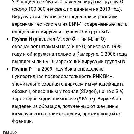
2 % пациентов были заражены вирусом группы О
(около 100 000 человек, по данным на 2013 год).
Вирусы этой группы не определялись ранними
версиями тест-систем на ВИЧ-1; современные тесты
определяют вирусы и группы О, и группы N.
Группа N
(
англ.
non-M
,
non-O
— ни M, ни O)
обозначает штаммы не М и не О, описана в 1998
году и обнаружена только в Камеруне. С 2006 года
выявлены лишь 10 заражений вирусами группы N.
Группа P
— в 2009 году была определена
нуклеотидная последовательность РНК ВИЧ,
значительно сходная с вирусом иммунодефицита
обезьян, описанным у
горилл
(SIVgor), но не с SIV,
характерным для шимпанзе (SIVcpz). Вирус был
выделен из образцов, полученных от женщины
камерунского происхождения, проживающей во
Франции
.
ВИЧ-2