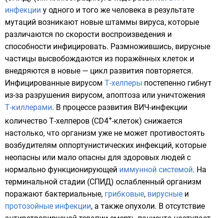
инфекции
у одного и того же человека в результате
мутаций
возникают новые
штаммы
вируса, которые
различаются по скорости воспроизведения и
способности инфицировать. Размножившись, вирусные
частицы высвобождаются из поражённых клеток и
внедряются в новые — цикл развития повторяется.
Инфицированные вирусом
Т-хелперы
постепенно гибнут
из-за разрушения вирусом,
апоптоза
или уничтожения
Т-киллерами
. В процессе развития ВИЧ-инфекции
+
количество Т-хелперов (CD4
-клеток) снижается
настолько, что организм уже не может противостоять
возбудителям
оппортунистических инфекций
, которые
неопасны или мало опасны для здоровых людей с
нормально функционирующей
иммунной системой
. На
терминальной стадии (СПИД) ослабленный организм
поражают
бактериальные
,
грибковые
,
вирусные
и
протозойные инфекции
, а также
опухоли
. В отсутствие