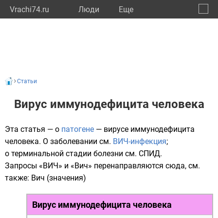
Vrachi74.ru
Люди
Eще
🔔
Челяб
🔍
Статьи
Вирус иммунодефицита человека
Эта статья — о
патогене
— вирусе иммунодефицита
человека. О заболевании см.
ВИЧ-инфекция
;
о терминальной стадии болезни см.
СПИД
.
Запросы «ВИЧ» и «Вич» перенаправляются сюда, см.
также:
Вич (значения)
Вирус иммунодефицита человека