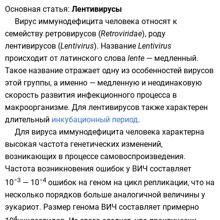
Основная статья:
Лентивирусы
Вирус иммунодефицита человека относят к
семейству
ретровирусов
(
Retroviridae
), роду
лентивирусов
(
Lentivirus
). Название
Lentivirus
происходит от латинского слова
lente
— медленный.
Такое название отражает одну из особенностей вирусов
этой группы, а именно — медленную и неодинаковую
скорость развития инфекционного процесса в
макроорганизме. Для лентивирусов также характерен
длительный
инкубационный период
.
Для вируса иммунодефицита человека характерна
высокая частота
генетических изменений
,
возникающих в процессе
самовоспроизведения
.
Частота возникновения ошибок у ВИЧ составляет
−3
−4
10
— 10
ошибок на
геном
на цикл
репликации
, что на
несколько порядков больше аналогичной величины у
эукариот
. Размер генома ВИЧ составляет примерно
4