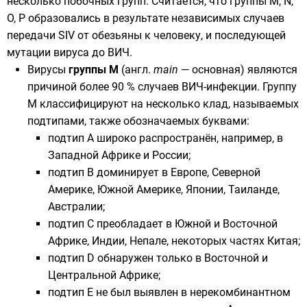
несколько побочных групп. Считается, что группы M, N,
O, P образовались в результате независимых случаев
передачи SIV от обезьяны к человеку, и последующей
мутации вируса до ВИЧ.
Вирусы
группы М
(
англ.
main
— основная) являются
причиной более 90 % случаев ВИЧ-инфекции. Группу
М классифицируют на несколько
клад
, называемых
подтипами, также обозначаемых буквами:
подтип A широко распространён, например, в
Западной Африке
и России;
подтип B доминирует в
Европе
,
Северной
Америке
,
Южной Америке
,
Японии
,
Таиланде
,
Австралии
;
подтип C преобладает в
Южной
и
Восточной
Африке
,
Индии
,
Непале
, некоторых частях
Китая
;
подтип D обнаружен только в
Восточной
и
Центральной Африке
;
подтип E не был выявлен в нерекомбинантном