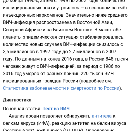
до конца 1990-х, затем с
1999
по
2002 годы
количество
инфицированных почти утроилось — в основном за счёт
инъекционных наркоманов. Значительно ниже среднего
ВИЧ-инфекция распространена в
Восточной Азии
,
Северной Африке
и на
Ближнем Востоке
. В масштабе
планеты эпидемическая ситуация стабилизировалась,
количество новых случаев ВИЧ-инфекции снизилось с
3,5 миллионов в 1997 году до 2,7 миллионов в 2007
году. По данным на конец 2016 года, в России 848 тысяч
человек живут с ВИЧ-инфекцией, за период с 1986 по
2016 год умерло от разных причин 220 тысяч ВИЧ-
инфицированных граждан России (подробнее см.
Статистика заболеваемости и смертности по России
).
Диагностика
Основная статья:
Тест на ВИЧ
Анализ крови позволяет обнаружить
антитела
к
белкам
вируса (
ИФА
), реакцию антител на белки вируса
(
вестерн-блот
),
РНК
вируса (
ОТ-ПЦР
). Определение