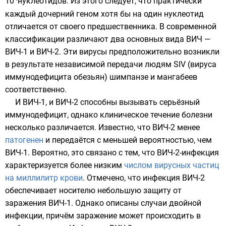
10
нуклеотидов
. Из этого следует, что практически
каждый дочерний геном хотя бы на один нуклеотид
отличается от своего предшественника. В современной
классификации различают два основных вида ВИЧ —
ВИЧ-1 и ВИЧ-2. Эти вирусы предположительно возникли
в результате независимой передачи людям
SIV
(вируса
иммунодефицита обезьян)
шимпанзе
и
мангабеев
соответственно.
И ВИЧ-1, и ВИЧ-2 способны вызывать серьёзный
иммунодефицит, однако клиническое течение болезни
несколько различается. Известно, что ВИЧ-2 менее
патогенен
и передаётся с меньшей вероятностью, чем
ВИЧ-1. Вероятно, это связано с тем, что ВИЧ-2-инфекция
характеризуется более низким
числом вирусных частиц
на миллилитр крови
. Отмечено, что инфекция ВИЧ-2
обеспечивает носителю небольшую защиту от
заражения ВИЧ-1. Однако описаны случаи двойной
инфекции, причём заражение может происходить в