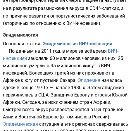
антиретровирусной терапии смерть пациента наступает
+
не в результате размножения вируса в CD4
-клетках, а
по причине развития оппортунистических заболеваний
(вторичных по отношению к ВИЧ-инфекции).
Эпидемиология
Основная статья:
Эпидемиология ВИЧ-инфекции
По данным на 2011 год, в мире за всё время
ВИЧ-
инфекцией
заболели 60 миллионов человек, из них: 25
миллионов умерли, а 35 миллионов живут с ВИЧ-
инфекцией. Более двух третей из них проживают в
Африке
к югу от пустыни
Сахара
.
Эпидемия
началась
здесь в конце 1970-х — начале 1980-х. Затем эпидемия
перекинулась в
США
,
Западную Европу
и страны
Южной
Африки
. Сегодня, за исключением стран Африки,
быстрее всего вирус распространяется в
Центральной
Азии
и
Восточной Европе
(в том числе в России).
Эпидемическая
ситуация в этих регионах сдерживалась