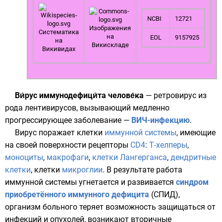
NCBI
12721
Изображения
Систематика
на
EOL
9157925
на
Викискладе
Викивидах
Ви́рус иммунодефици́та челове́ка
—
ретровирус
из
рода
лентивирусов
, вызывающий медленно
прогрессирующее заболевание —
ВИЧ-инфекцию
.
Вирус поражает клетки
иммунной системы
, имеющие
на своей поверхности
рецепторы
CD4
:
Т-хелперы
,
моноциты
,
макрофаги
,
клетки Лангерганса
,
дендритные
клетки
, клетки
микроглии
. В результате работа
иммунной системы угнетается и развивается
синдром
приобретённого иммунного дефицита
(СПИД),
организм больного теряет возможность защищаться от
инфекций и опухолей, возникают вторичные