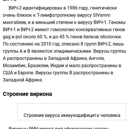
ВИЧ-2 идентифицирован в 1986 году, генетически
очень близок к T-лимфотропному вирусу SIVsmm
мангабеев, и в меньшей степени к вирусу ВИЧ-1. Геномы
ВИЧ-1 и ВИЧ-2 имеют
гомологию
консервативных генов
gag и pol около 60 %, и до 45 % генов белков оболочки.
По состоянию на 2010 год, описано 8 групп ВИЧ-2, лишь
группы A и B являются эпидемическими. Вирусы группы
А распространены в
Западной Африке
,
Анголе
,
Мозамбик
,
Бразилии
,
Индии
и мало распространены в
США
и
Европе
. Вирусы группы В распространены в
Западной Африке
.
Строение вириона
Строение вируса иммунодефицита человека
Вирионы
ВИЧ имеют вид
сферических
частиц,