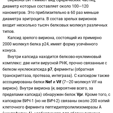
диаметр которых составляет около 100—120
нанометров
. Это приблизительно в 60 раз меньше
диаметра
эритроцита
. В состав зрелых вирионов
входит несколько тысяч белковых молекул различных
типов.
Капсид
зрелого вириона, состоящий из примерно
2000 молекул белка р24, имеет форму усечённого
конуса
.
Внутри капсида находится белково-нуклеиновый
комплекс: две нити вирусной
РНК
, прочно связанные с
белком нуклеокапсида
p7
,
ферменты
(
обратная
транскриптаза
,
протеаза
,
интеграза
). С капсидом также
ассоциированы белки
Nef
и
Vif
(7—20 молекул Vif на
вирион). Внутри вириона (и, вероятнее всего, за
пределами капсида) обнаружен белок
Vpr
. Кроме того, с
капсидом ВИЧ-1 (но не ВИЧ-2) связаны около 200 копий
клеточного фермента
пептидилпролилизомеразы A