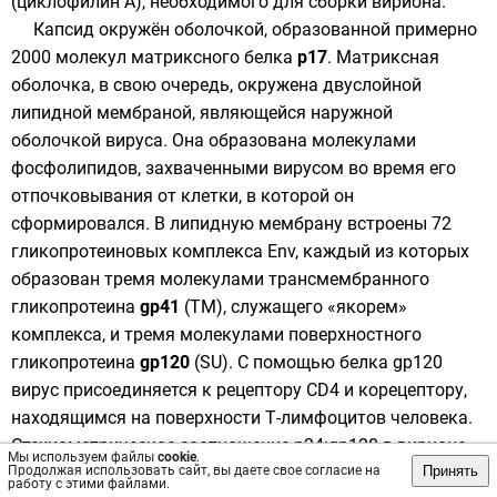
(циклофилин А), необходимого для сборки вириона.
Капсид окружён оболочкой, образованной примерно
2000 молекул матриксного белка
p17
. Матриксная
оболочка, в свою очередь, окружена двуслойной
липидной
мембраной, являющейся
наружной
оболочкой вируса
. Она образована молекулами
фосфолипидов
, захваченными вирусом во время его
отпочковывания от клетки, в которой он
сформировался. В липидную мембрану встроены 72
гликопротеиновых
комплекса Env, каждый из которых
образован тремя молекулами трансмембранного
гликопротеина
gp41
(TM), служащего «якорем»
комплекса, и тремя молекулами поверхностного
гликопротеина
gp120
(SU). С помощью белка gp120
вирус присоединяется к рецептору CD4 и корецептору,
находящимся на поверхности
Т-лимфоцитов
человека.
Стехиометрическое соотношение
p24:gp120 в вирионе
Мы используем файлы
cookie
.
Принять
составляет 60—100:1. При формировании наружной
Продолжая использовать сайт, вы даете свое согласие на
работу с этими файлами.