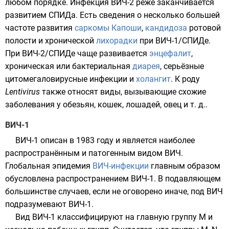
любом порядке. Инфекция ВИЧ-2 реже заканчивается
развитием СПИДа. Есть сведения о несколько большей
частоте развития
саркомы Капоши
,
кандидоза
ротовой
полости и хронической
лихорадки
при ВИЧ-1/СПИДе.
При ВИЧ-2/СПИДе чаще развивается
энцефалит
,
хроническая или бактериальная
диарея
, серьёзные
цитомегаловирусные
инфекции и
холангит
. К роду
Lentivirus
также относят виды, вызывающие схожие
заболевания у обезьян, кошек, лошадей, овец и т. д..
ВИЧ-1
ВИЧ-1 описан в 1983 году и является наиболее
распространённым и патогенным видом ВИЧ.
Глобальная эпидемия
ВИЧ-инфекции
главным образом
обусловлена распространением ВИЧ-1. В подавляющем
большинстве случаев, если не оговорено иначе, под ВИЧ
подразумевают ВИЧ-1.
Вид ВИЧ-1 классифицируют на главную группу М и