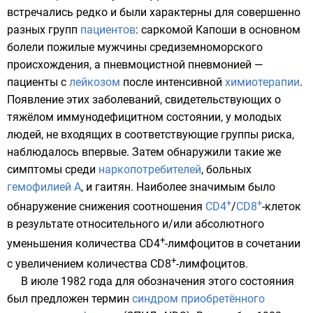
встречались редко и были характерны для совершенно
разных групп
пациентов
: саркомой Капоши в основном
болели пожилые мужчины средиземноморского
происхождения, а пневмоцистной пневмонией —
пациенты с
лейкозом
после интенсивной
химиотерапии
.
Появление этих заболеваний, свидетельствующих о
тяжёлом иммунодефицитном состоянии, у молодых
людей, не входящих в соответствующие группы риска,
наблюдалось впервые. Затем обнаружили такие же
симптомы среди
наркопотребителей
, больных
гемофилией A
, и
гаитян
. Наиболее значимым было
+
+
обнаружение снижения соотношения
CD4
/
CD8
-клеток
в результате относительного и/или абсолютного
+
уменьшения количества CD4
-лимфоцитов в сочетании
+
с увеличением количества CD8
-лимфоцитов.
В июле
1982 года
для обозначения этого состояния
был предложен термин
синдром приобретённого