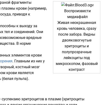
браной фрагменты
и плазмы крови (например,
Воспроизвести
осуда, приводя к
медиафайл
Живая неокрашенная
способны к выходу за
кровь человека, сразу
х тел и соединений. Они
после забора. Видны
 всевозможные вредные
двояковогнутые
вещества. В норме
эритроциты и
полупрозрачные
нных элементов крови
лейкоциты под
ворения
. Главным из них у
микроскопом, фазовый
етворный, костный мозг
контраст
ром крови является
 (белая пульпа).
—
суспензию
эритроцитов в плазме (эритроциты
оза
и другие
органические вещества
и соли