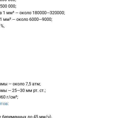
500 000;
в 1 мм³ — около 180000—320000;
 1 мм³ — около 6000—9000;
%,
мы — около 7,5 атм;
мы — 25—30 мм рт. ст.;
60 г/см³;
итов
:
у беременных до 45 мм/ч).