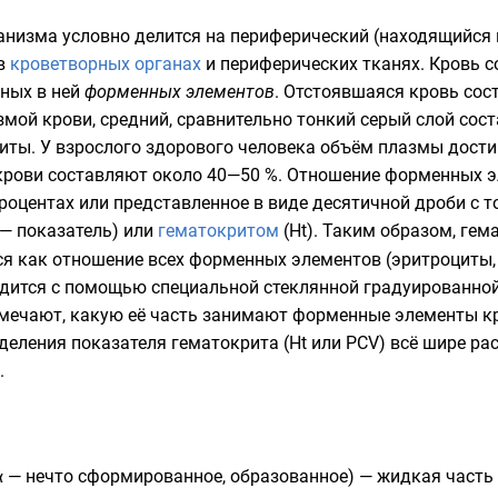
анизма условно делится на периферический (находящийся
 в
кроветворных органах
и периферических тканях. Кровь с
ных в ней
форменных элементов
. Отстоявшаяся кровь сост
змой крови, средний, сравнительно тонкий серый слой со
циты
. У взрослого здорового человека объём плазмы дост
крови составляют около 40—50 %. Отношение форменных э
роцентах или представленное в виде десятичной дроби с 
— показатель) или
гематокритом
(Ht). Таким образом, гем
ся как отношение всех форменных элементов (
эритроциты
дится с помощью специальной стеклянной градуированно
отмечают, какую её часть занимают форменные элементы кр
деления показателя гематокрита (Ht или PCV) всё шире р
.
α
— нечто сформированное, образованное) — жидкая часть 