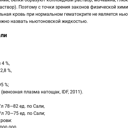
аствор). Поэтому с точки зрения законов физической хим
льная кровь при нормальном гематокрите не является
нью
ожно назвать ньютоновской жидкостью.
ели
4 %,
2,8 %,
5 %;
(венозная плазма натощак, IDF, 2011).
л 78—82 ед. по Сали,
л 70—75 ед. по Сали;
крови:
000 000,