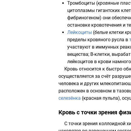
Тромбоциты
(
кровяные плас
цитоплазмы гигантских кле
фибриногеном
) они обеспе
остановке кровотечения и 
Лейкоциты
(
белые клетки кр
пределы
кровяного русла
в
участвуют в иммунных реак
вещества; В-клетки, выраб
лейкоцитов в крови намного
Кровь относится к быстро о
осуществляется за счёт разруш
человека и других млекопитаю
расположен в основном в
тазов
селезёнка
(красная пульпа), осу
Кровь с точки зрения физ
С точки зрения коллоидной х
находятся во взвешенном состо