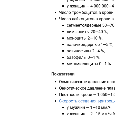
у женщин — 4 000 000—4 
Число тромбоцитов в крови 
Число лейкоцитов в крови в
сегментоядерные 50—70 
лимфоциты 20—40 %,
моноциты 2—10 %,
палочкоядерные 1—5 %,
эозинофилы 2—4 %,
базофилы 0—1 %,
метамиелоциты 0—1 %.
Показатели
Осмотическое давление плаз
Онкотическое давление плаз
Плотность крови — 1,050—1,0
Скорость оседания эритроц
у мужчин — 1—10 мм/ч,
у женщин — 2—15 мм/ч (