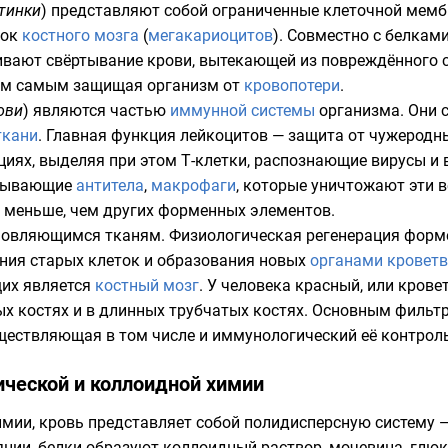
тинки
) представляют собой ограниченные клеточной мем
ток
костного мозга
(
мегакариоцитов
). Совместно с белкам
чивают свёртывание крови, вытекающей из повреждённого с
тем самым защищая организм от
кровопотери
.
ови
) являются частью
иммунной системы
организма. Они 
ткани
. Главная функция лейкоцитов — защита от чужеродны
циях, выделяя при этом
Т-клетки
, распознающие вирусы и
атывающие
антитела
,
макрофаги
, которые уничтожают эти 
 меньше, чем других форменных элементов.
бновляющимся тканям. Физиологическая
регенерация
форме
ения старых клеток и образования новых
органами кровет
щих является
костный мозг
. У человека красный, или кров
ых
костях и в длинных трубчатых костях. Основным фильт
ществляющая в том числе и иммунологический её контроль
ической и коллоидной химии
имии, кровь представляет собой полидисперсную систему 
янии, белки образуют
коллоидный раствор
,
мочевина
,
глюк