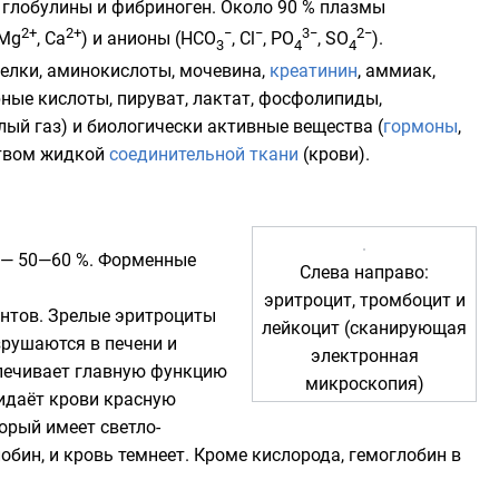
,
глобулины
и
фибриноген
. Около 90 % плазмы
2+
2+
−
−
3−
2−
 Mg
, Ca
) и анионы (HCO
, Cl
, PO
, SO
).
3
4
4
белки,
аминокислоты
,
мочевина
,
креатинин
,
аммиак
,
рные кислоты,
пируват
,
лактат
,
фосфолипиды
,
лый газ
) и биологически активные вещества (
гормоны
,
твом
жидкой
соединительной ткани
(крови).
 — 50—60 %. Форменные
Слева направо:
эритроцит
,
тромбоцит
и
нтов. Зрелые эритроциты
лейкоцит
(сканирующая
зрушаются в
печени
и
электронная
спечивает главную функцию
микроскопия
)
идаёт крови красную
торый имеет светло-
бин, и кровь темнеет. Кроме кислорода, гемоглобин в