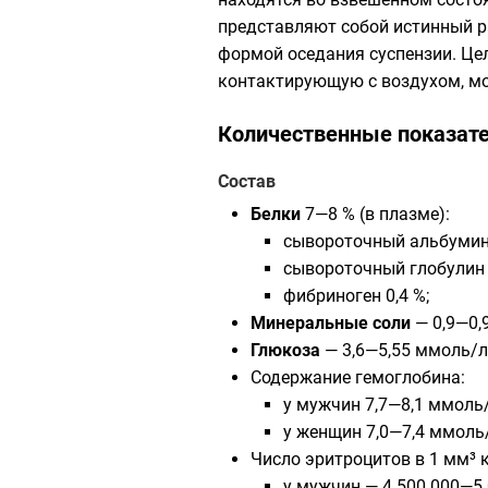
представляют собой истинный р
формой оседания суспензии. Це
контактирующую с воздухом, м
Количественные показат
Состав
Белки
7—8 % (в плазме):
сывороточный альбумин 
сывороточный глобулин 
фибриноген 0,4 %;
Минеральные соли
— 0,9—0,9
Глюкоза
— 3,6—5,55 ммоль/л 
Содержание гемоглобина:
у мужчин 7,7—8,1 ммоль/
у женщин 7,0—7,4 ммоль/
Число эритроцитов в 1 мм³ 
у мужчин — 4 500 000—5 