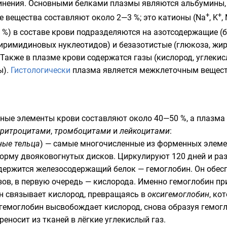
динения. Основными белками плазмы являются
альбумины
+
+
е вещества составляют около 2—3 %; это катионы (Na
, K
,
 %) в составе крови подразделяются на азотсодержащие (
иримидиновых нуклеотидов) и безазотистые (
глюкоза
, жи
. Также в плазме крови содержатся газы (
кислород
,
углекис
ы
).
Гистологически
плазма является
межклеточным вещес
ные элементы крови составляют около 40—50 %, а плазма
эритроцитами
,
тромбоцитами
и
лейкоцитами
:
ные тельца
) — самые многочисленные из форменных элеме
орму двояковогнутых дисков. Циркулируют 120 дней и ра
содержится железосодержащий белок —
гемоглобин
. Он обе
зов, в первую очередь —
кислорода
. Именно гемоглобин пр
н связывает кислород, превращаясь в
оксигемоглобин
, ко
игемоглобин высвобождает кислород, снова образуя гемогло
реносит из тканей в лёгкие
углекислый газ
.