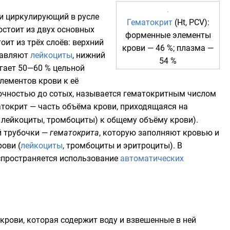
 и циркулирующий в русле
Гематокрит
(Ht, PCV):
остоит из двух основных
форменные элементы
оит из трёх слоёв: верхний
крови
— 46 %;
плазма
—
ставляют
лейкоциты
, нижний
54 %
игает 50—60 % цельной
лементов крови к её
точностью до сотых, называется гематокритным числом
атокрит — часть объёма крови, приходящаяся на
, лейкоциты,
тромбоциты
) к общему объёму крови).
й трубочки —
гематокрита
, которую заполняют кровью и
ови (
лейкоциты
,
тромбоциты
и
эритроциты
). В
аспространяется использование
автоматических
крови, которая содержит воду и взвешенные в ней