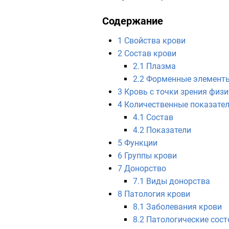
Содержание
1
Свойства крови
2
Состав крови
2.1
Плазма
2.2
Форменные элемент
3
Кровь с точки зрения физ
4
Количественные показате
4.1
Состав
4.2
Показатели
5
Функции
6
Группы крови
7
Донорство
7.1
Виды донорства
8
Патология крови
8.1
Заболевания крови
8.2
Патологические сост