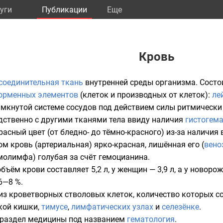
уги
Публикации
Eще
Кровь
соединительная ткань
внутренней среды организма. Состо
орменных элементов
(клеток и производных от клеток):
ле
амкнутой
системе
сосудов
под действием силы ритмическ
дственно с другими тканями
тела
ввиду наличия
гистогем
расный цвет
(от бледно- до тёмно-красного) из-за наличия
м кровь (
артериальная
) ярко-красная, лишённая его (
вено
молимфа
) голубая за счёт
гемоцианина
.
объём крови составляет 5,2
л
, у женщин —
3,9 л
, а у новор
6—8 %.
из кроветворных
стволовых клеток
, количество которых с
кой кишки
,
тимусе
,
лимфатических узлах
и
селезёнке
.
 раздел медицины под названием
гематология
.