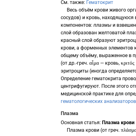
См. также:
Гематокрит
Весь объём крови живого орг
сосудов) и кровь, находящуюся
компонентов
:
плазмы
и взвешен
слой образован желтоватой пла
красный слой образуют
эритро
крови, а форменных элементов 
общему объёму, выраженное в п
(от
др.-греч.
αἷμα
— кровь,
κριτός
эритроциты (иногда определяет
Определение гематокрита прово
центрифугируют
. После этого 
медицинской практике для опре
гематологических анализаторов
Плазма
Основная статья:
Плазма крови
Плазма крови
(от
греч.
πλάσμ