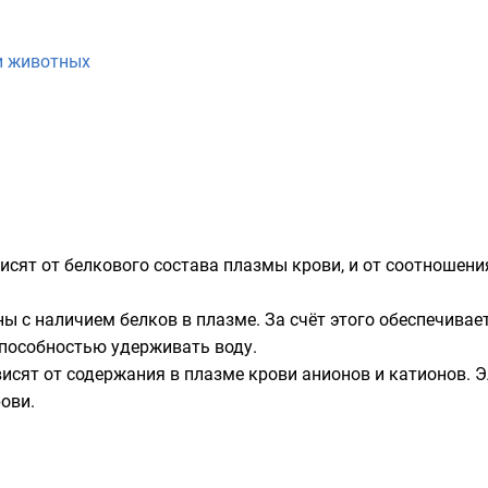
и животных
исят от белкового состава плазмы крови, и от соотношен
ны с наличием
белков
в плазме. За счёт этого обеспечивае
пособностью удерживать воду.
исят от содержания в плазме крови
анионов
и
катионов
. 
ови.