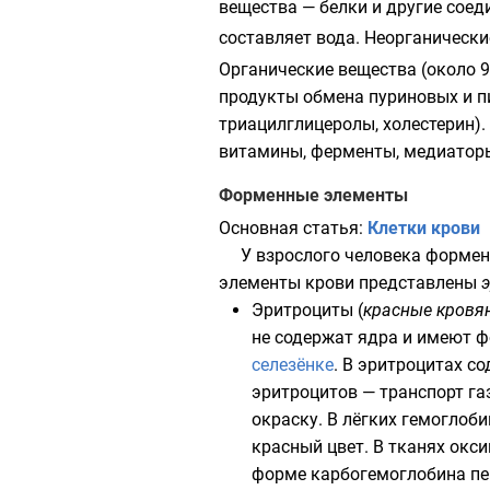
вещества —
белки
и другие сое
составляет вода. Неорганически
Органические вещества (около 9
продукты обмена
пуриновых
и п
триацилглицеролы,
холестерин
)
витамины
,
ферменты
,
медиатор
Форменные элементы
Основная статья:
Клетки крови
У взрослого человека формен
элементы крови представлены
Эритроциты
(
красные кровя
не содержат
ядра
и имеют ф
селезёнке
. В эритроцитах 
эритроцитов — транспорт га
окраску. В
лёгких
гемоглоби
красный цвет. В тканях окс
форме
карбогемоглобина
пе