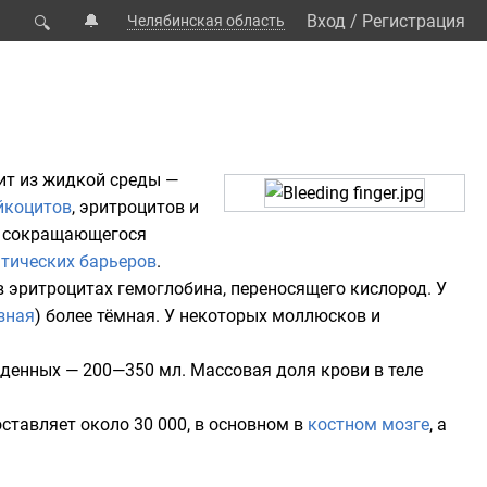
🔔
Вход
/
Регистрация
Челябинская область
🔍
ит из жидкой среды —
йкоцитов
,
эритроцитов
и
и сокращающегося
атических барьеров
.
 в эритроцитах
гемоглобина
, переносящего
кислород
. У
зная
) более тёмная. У некоторых
моллюсков
и
ожденных —
200—350 мл
. Массовая доля крови в теле
оставляет около 30 000, в основном в
костном мозге
, а