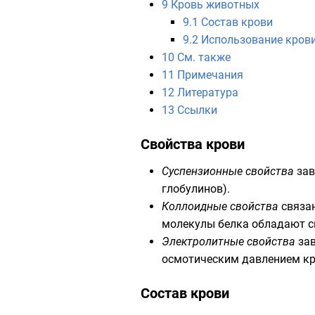
9
Кровь животных
9.1
Состав крови
9.2
Использование кров
10
См. также
11
Примечания
12
Литература
13
Ссылки
Свойства крови
Суспензионные свойства
зав
глобулинов
).
Коллоидные свойства
связа
молекулы белка обладают с
Электролитные свойства
зав
осмотическим давлением
кр
Состав крови