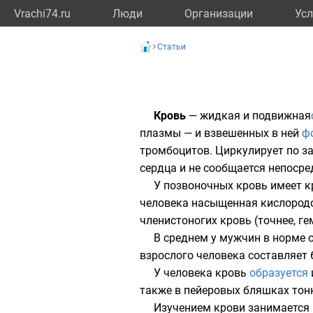
Vrachi74.ru
Люди
Организации
Усл
Статьи
Кровь
— жидкая и подвижная
плазмы
— и взвешенных в ней
ф
тромбоцитов
. Циркулирует по
з
сердца
и не сообщается непосре
У
позвоночных
кровь имеет
к
человека насыщенная кислородо
членистоногих
кровь (точнее,
ге
В среднем у мужчин в норме 
взрослого человека составляет 
У человека кровь
образуется
также в пейеровых бляшках
тон
Изучением крови занимается