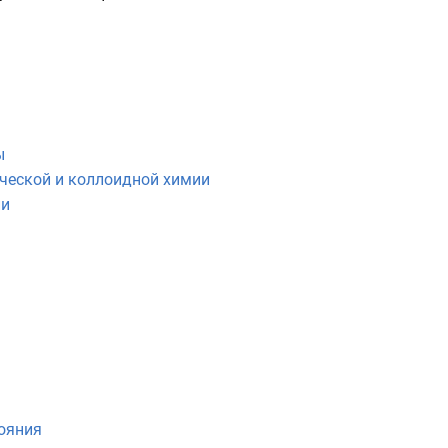
ы
ической и коллоидной химии
ли
ояния