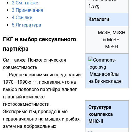
2
См. также
3
Примечания
4
Ссылки
Каталоги
5
Литература
MeSH
,
MeSH
ГКГ и выбор сексуального
и
MeSH
MeSH
партнёра
См. также:
Психологическая
совместимость
Медиафайлы
Ряд независимых исследований
на Викискладе
1970—1990-х гг. показали, что на
выбор полового партнёра влияет
главный комплекс
гистосовместимости.
Структура
Эксперименты, проведенные
комплекса
первоначально на мышах и рыбах,
MHC-II
затем на добровольных