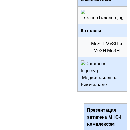
Каталоги
MeSH
,
MeSH
и
MeSH
MeSH
Медиафайлы на
Викискладе
Презентация
антигена MHC-I
комплексом