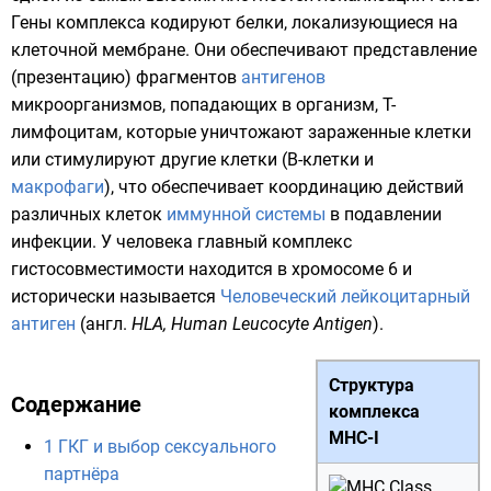
Гены комплекса кодируют
белки
, локализующиеся на
клеточной мембране
. Они обеспечивают представление
(презентацию) фрагментов
антигенов
микроорганизмов, попадающих в организм,
T-
лимфоцитам
, которые уничтожают зараженные клетки
или стимулируют другие клетки (
В-клетки
и
макрофаги
), что обеспечивает координацию действий
различных клеток
иммунной системы
в подавлении
инфекции. У человека главный комплекс
гистосовместимости находится в
хромосоме 6
и
исторически называется
Человеческий лейкоцитарный
антиген
(
англ.
HLA, Human Leucocyte Antigen
).
Структура
Содержание
комплекса
MHC-I
1
ГКГ и выбор сексуального
партнёра