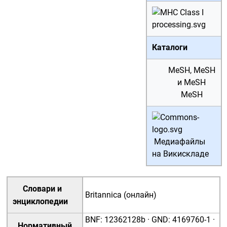
Каталоги
MeSH
,
MeSH
и
MeSH
MeSH
Медиафайлы
на Викискладе
Словари и
Britannica (онлайн)
энциклопедии
BNF
:
12362128b
·
GND
:
4169760-1
·
Нормативный