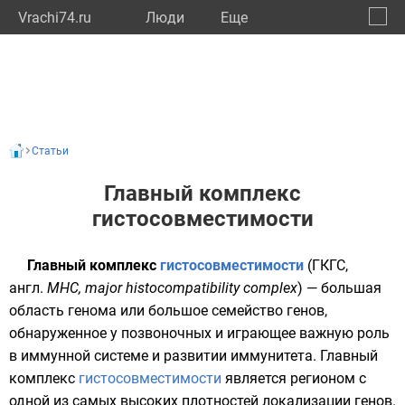
Vrachi74.ru
Люди
Eще
🔔
Челяб
🔍
Статьи
Главный комплекс
гистосовместимости
Главный комплекс
гистосовместимости
(ГКГС,
англ.
MHC, major histocompatibility complex
) — большая
область
генома
или большое семейство
генов
,
обнаруженное у позвоночных и играющее важную роль
в иммунной системе и развитии
иммунитета
. Главный
комплекс
гистосовместимости
является регионом с
одной из самых высоких плотностей локализации генов.