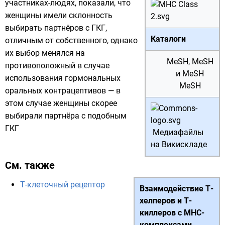
участниках-людях, показали, что
женщины имели склонность
выбирать партнёров с ГКГ,
Каталоги
отличным от собственного, однако
их выбор менялся на
MeSH
,
MeSH
противоположный в случае
и
MeSH
использования гормональных
MeSH
оральных контрацептивов — в
этом случае женщины скорее
выбирали партнёра с подобным
ГКГ
Медиафайлы
на Викискладе
См. также
Т-клеточный рецептор
Взаимодействие Т-
хелперов и Т-
киллеров с MHC-
комплексами