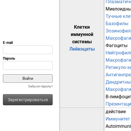
Плазматиче
Миелоидн
Тучные кле
Базофилы
Клетки
Эозинофи
иммунной
Макрофаги
системы
Фагоциты
Лейкоциты
Нейтрофил
Макрофаги
Ретикуло-э
Антигенпр
Дендритны
Забыли пароль?
Макрофаги
B-лимфоци
Зарегистрироваться
Презентаци
действие
Иммунитет
Autoimmuni