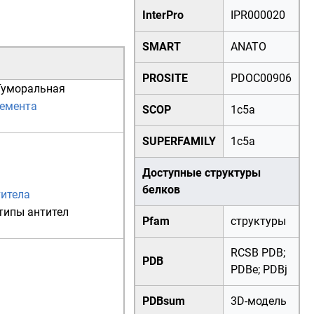
InterPro
IPR000020
SMART
ANATO
PROSITE
PDOC00906
Гуморальная
емента
SCOP
1c5a
SUPERFAMILY
1c5a
Доступные структуры
белков
титела
типы антител
Pfam
структуры
RCSB PDB
;
PDB
PDBe
;
PDBj
PDBsum
3D-модель