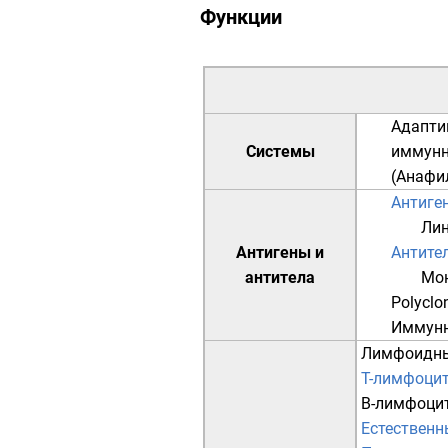
Функции
Адапти
Системы
иммунн
(
Анафи
Антиге
Лин
Антигены и
Антите
антитела
Мон
Polyclon
Иммунн
Лимфоидн
T-лимфоци
B-лимфоци
Естественн