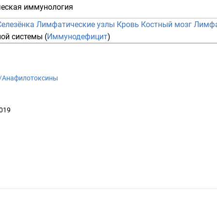
ческая иммунология
Селезёнка
Лимфатические узлы
Кровь
Костный мозг
Лимф
ой системы (
Иммунодефицит
)
iki/Анафилотоксины
2019