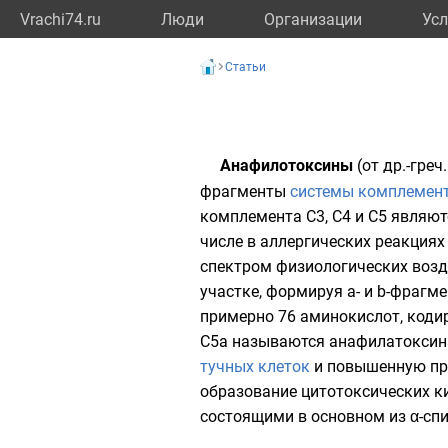
Vrachi74.ru
Люди
Организации
Усл
Статьи
Анафилотоксины
(от
др.-греч.
фрагменты
системы комплемен
комплемента C3, C4 и C5 являю
числе в
аллергических реакциях
спектром физиологических возд
участке, формируя a- и b-фраг
примерно 76
аминокислот
, код
C5a называются анафилатоксин
тучных клеток
и повышенную пр
образование цитотоксических к
состоящими в основном из
α-сп