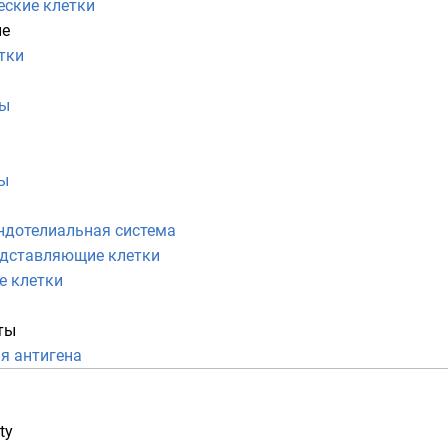
ские клетки
ые
тки
лы
ы
ндотелиальная система
едставляющие клетки
е клетки
ты
я антигена
ty