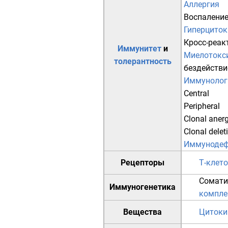
Аллергия
Воспалени
Гиперцито
Кросс-реак
Иммунитет
и
Миелотокс
толерантность
бездействи
Иммунолог
Central
Peripheral
Clonal aner
Clonal delet
Иммунодеф
Рецепторы
Т-клет
Сомати
Иммуногенетика
компле
Вещества
Циток