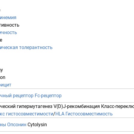
е
кинемия
тивность
ичность
е
ическая толерантность
gy
ion
ицит
очный рецептор
Fc-рецептор
ческий гипермутагенез
V(D)J-рекомбинация
Класс-перекл
кс гистосовместимости
/
HLA
Гистосовместимость
ины
Опсонин
Cytolysin