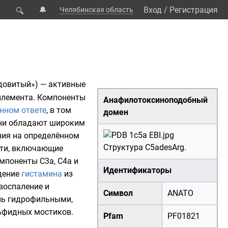
🔔
Вход
/
Регистрация
Челябинская область
🔍
овитый») — активные
мплемента. Компоненты
Анафилотоксиноподобный
нном ответе
, в том
домен
Они обладают широким
ния на определённом
Структура C5adesArg.
сти, включающие
мпоненты C3a, C4a и
Идентификаторы
дение
гистамина
из
 воспаление и
Символ
ANATO
нь
гидрофильными
,
ьфидных мостиков.
Pfam
PF01821