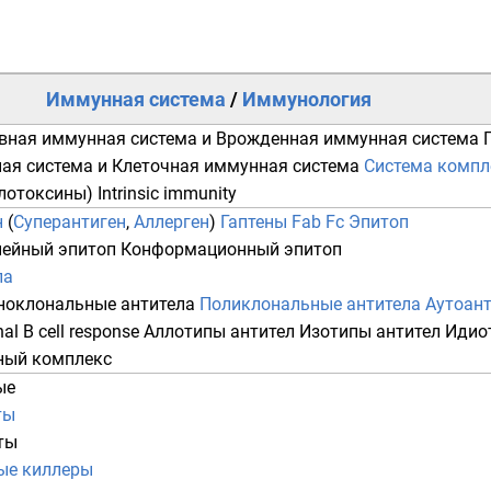
Иммунная система
/
Иммунология
вная иммунная система
и
Врожденная иммунная система
ая система
и
Клеточная иммунная система
Система компл
лотоксины
)
Intrinsic immunity
н
(
Суперантиген
,
Аллерген
)
Гаптены
Fab
Fc
Эпитоп
ейный эпитоп
Конформационный эпитоп
ла
оклональные антитела
Поликлональные антитела
Аутоан
al B cell response
Аллотипы антител
Изотипы антител
Идио
ый комплекс
ые
ты
ты
ые киллеры