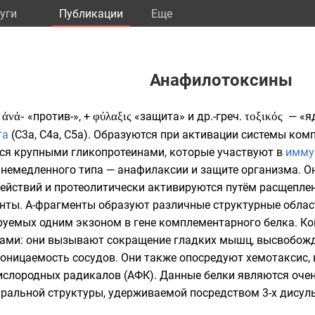
уги
Публикации
Eще
Анафилотоксины
ἀνά-
«против-», +
φύλαξις
«защита» и
др.-греч.
τοξικός
— «яд
та
(C3a, C4a, C5a). Образуются при активации системы ко
тся крупными
гликопротеинами
, которые участвуют в
имму
немедленного типа —
анафилаксии
и защите организма. 
ействий и протеолитически активируются путём расщепле
менты. А-фрагменты образуют различные структурные обла
ируемых одним
экзоном
в
гене
комплементарного белка. Ко
ами: они вызывают сокращение гладких мышц, высвобож
оницаемость сосудов. Они также опосредуют
хемотаксис
,
ислородных радикалов (
АФК
). Данные белки являются оче
иральной
структуры, удерживаемой посредством 3-х дисул