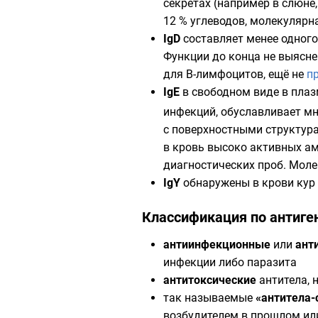
секретах (например в
слюне
12 % углеводов, молекулярн
IgD
составляет менее одног
Функции до конца не выясн
для В-лимфоцитов, ещё не
п
IgE
в свободном виде в плаз
инфекций, обуславливает м
с поверхностными структур
в кровь высоко активных ам
диагностических проб
. Мол
IgY
обнаружены в крови кур 
Классификация по антиге
антиинфекционные
или
ант
инфекции либо паразита
антитоксические
антитела, 
так называемые
«антитела-
возбудителем в прошлом или