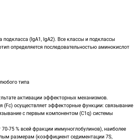
а подкласса (IgA1, IgA2). Все классы и подклассы
зотип определяется последовательностью аминокислот
 любого типа
ультате активации эффекторных механизмов.
ая (Fc) осуществляет эффекторные функции: связывание
вязывание с первым компонентом (C1q) системы
 70-75 % всей фракции иммуноглобулинов), наиболее
лым размерам (
коэффициент седиментации
7S,