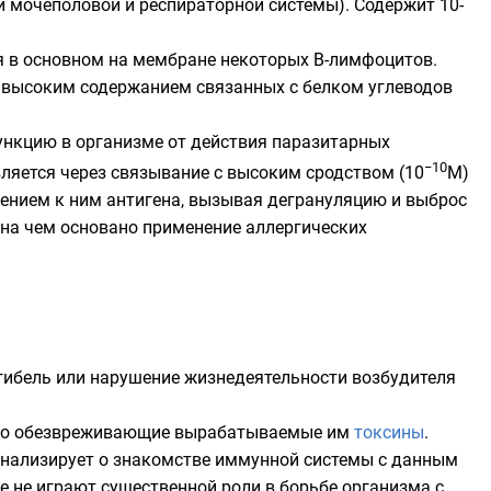
и мочеполовой и респираторной системы). Содержит 10-
я в основном на мембране некоторых В-лимфоцитов.
 высоким содержанием связанных с белком углеводов
ункцию в организме от действия паразитарных
−10
ляется через связывание с высоким сродством (10
М)
ением к ним антигена, вызывая дегрануляцию и выброс
 на чем основано применение
аллергических
ибель или нарушение жизнедеятельности возбудителя
, но обезвреживающие вырабатываемые им
токсины
.
игнализирует о знакомстве иммунной системы с данным
 не играют существенной роли в борьбе организма с