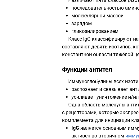
Различают пять классов (
изо
последовательностью амин
молекулярной массой
зарядом
гликозилированием
Класс IgG классифицируют на ч
составляют девять изотипов, к
константной области тяжёлой це
Функции антител
Иммуноглобулины всех изоти
распознает и связывает анти
усиливает уничтожение и/и
Одна область молекулы антит
с рецепторами, которые экспрес
комплемента для инициации кла
IgG
является основным имм
активен во вторичном
имму