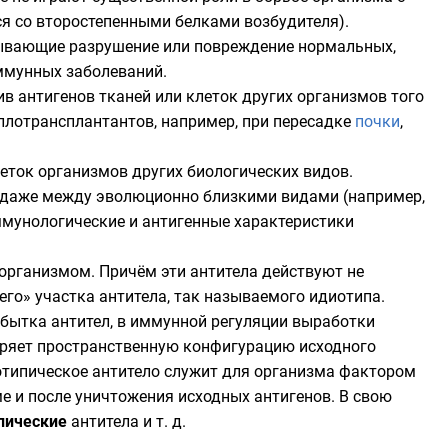
ся со второстепенными белками возбудителя).
ывающие разрушение или повреждение нормальных,
ммунных заболеваний
.
в антигенов тканей или клеток других организмов того
ллотрансплантантов, например, при пересадке
почки
,
леток организмов других биологических видов.
 даже между эволюционно близкими видами (например,
мунологические и антигенные характеристики
организмом. Причём эти антитела действуют не
го» участка антитела, так называемого идиотипа.
бытка антител, в иммунной регуляции выработки
торяет пространственную конфигурацию исходного
отипическое антитело служит для организма фактором
е и после уничтожения исходных антигенов. В свою
пические
антитела
и т. д.