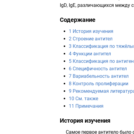
IgD, IgE, различающихся между
Содержание
1
История изучения
2
Строение антител
3
Классификация по тяжёлы
4
Функции антител
5
Классификация по антиге
6
Специфичность антител
7
Вариабельность антител
8
Контроль пролиферации
9
Рекомендуемая литератур
10
См. также
11
Примечания
История изучения
Самое первое антитело было 