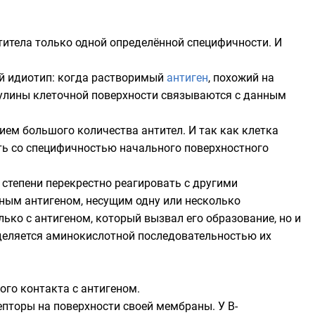
титела только одной определённой специфичности. И
й идиотип: когда растворимый
антиген
, похожий на
обулины клеточной поверхности связываются с данным
нием большого количества антител. И так как
клетка
ь со специфичностью начального поверхностного
 степени перекрестно реагировать с другими
нным антигеном, несущим одну или несколько
лько с антигеном, который вызвал его образование, но и
деляется аминокислотной последовательностью их
го контакта с антигеном.
епторы на поверхности своей мембраны. У
B-