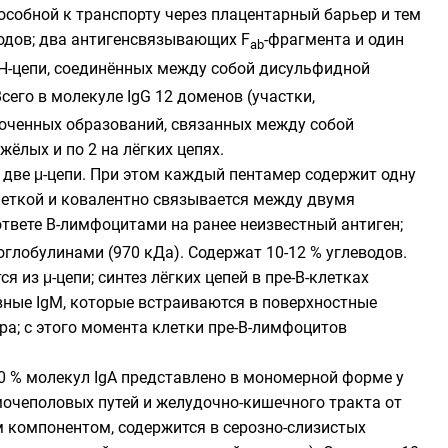
особной к транспорту через
плацентарный барьер
и тем
одов
; два антигенсвязывающих F
-фрагмента и один
ab
ы H-цепи, соединённых между собой
дисульфидной
сего в молекуле IgG 12 доменов (участки,
доченных образований, связанных между собой
ёлых и по 2 на лёгких цепях.
две μ-цепи. При этом каждый пентамер содержит одну
леткой и ковалентно связывается между двумя
вете B-лимфоцитами на ранее неизвестный антиген;
лобулинами (970 кДа). Содержат 10-12 % углеводов.
 из μ-цепи; синтез лёгких цепей в пре-B-клетках
вные IgM, которые встраиваются в поверхностные
а; с этого момента клетки пре-B-лимфоцитов
0 % молекул IgA представлено в мономерной форме у
мочеполовых путей и желудочно-кишечного тракта от
м компонентом
, содержится в серозно-слизистых