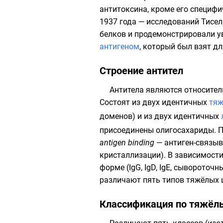
антитоксина
, кроме его специфи
1937 года
— исследований
Тисел
белков и продемонстрировали 
антигеном
, который был взят д
Строение антител
Антитела являются относител
Состоят из двух идентичных
тяж
доменов) и из двух идентичных
присоединены олигосахариды. 
antigen binding
— антиген-связы
кристаллизации). В зависимости
форме (IgG, IgD, IgE, сывороточны
различают пять типов тяжёлых цепе
Классификация по тяжёл