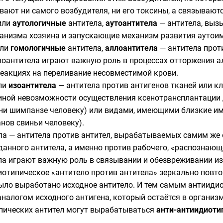
вают ни самого возбудителя, ни его токсины, а связывают
 или
аутологичные
антитела,
аутоантитела
— антитела, выз
ганизма
хозяина и запускающие механизм развития
аутои
или
гомологичные
антитела,
аллоантитела
— антитела проти
лоантитела играют важную роль в процессах отторжения а
 реакциях на переливание несовместимой крови.
или
изоантитела
— антитела против антигенов тканей или к
иной невозможности осуществления ксенотрансплантации
ни шимпанзе человеку) или видами, имеющими близкие им
нов свиньи человеку).
ла — антитела против антител, вырабатываемых самим же 
анного антитела, а именно против рабочего, «распознающе
ла играют важную роль в связывании и обезвреживании из
диотипическое «антитело против антитела» зеркально пов
было выработано исходное антитело. И тем самым антииди
налогом исходного антигена, который остаётся в организм
ипических антител могут вырабатываться
анти-антиидиоти