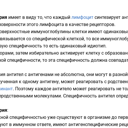
рия
имеет в виду то, что каждый
лимфоцит
синтезирует ан
поверхности этого лимфоцита в качестве рецепторов.
поверхностные иммуноглобулины клетки имеют одинаковы
 связывается со специфической клеткой, то все иммуногл
вую специфичность то есть одинаковый идиотип.
торами, затем избирательно активирует клетку с образова
ной специфичности, то эта
специфичность
должна совпадат
я антител с антигенами не абсолютна, они могут в разной
лученная к одному антигену, может реагировать с родстве
минант
. Поэтому каждое антитело может реагировать не то
неродственными молекулами. Специфичность антител опре
рия
:
ной специфичностью уже существуют в организме до перво
уют в иммунном ответе, имеют антигенспецифические рец