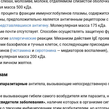
, слезах,
молозиве
,
молоке
, отделяемом слизистой оболочк
ая масса 500 кДа.
о процента фракции иммуноглобулинов плазмы, содержитс
ены, предположительно является антигенным рецептором с
редставлявшихся антигену
. Молекулярная масса 175 кДа.
ме почти отсутствует. Способен осуществлять защитную ф
ногие
аллергические
реакции. Механизм действия IgE прояв
ами базофилов и тучных клеток, с последующим присоедин
инов (
гистамина
и
серотонина
— медиаторов воспаления),
екулярная масса 200 кДа.
и яичном желтке.
нам
ипаразитарные
антитела, вызывающие непосредственную г
не вызывающие гибели самого возбудителя или паразита
свидетели заболевания»
, наличие которых в организме с
 о текущем инфицировании этим возбудителем, но которые