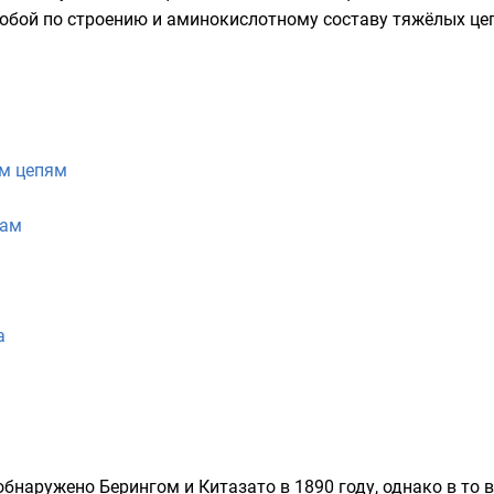
 собой по строению и аминокислотному составу тяжёлых 
м цепям
нам
а
обнаружено Берингом и Китазато в
1890 году
, однако в то