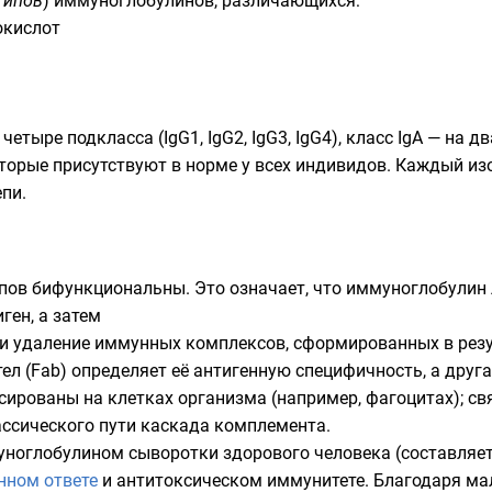
типов
) иммуноглобулинов, различающихся:
окислот
етыре подкласса (IgG1, IgG2, IgG3, IgG4), класс IgA — на дв
оторые присутствуют в норме у всех индивидов. Каждый и
пи.
пов бифункциональны. Это означает, что иммуноглобулин
ген, а затем
ли удаление иммунных комплексов, сформированных в рез
ел (Fab) определяет её антигенную специфичность, а друг
сированы на клетках организма (например, фагоцитах); с
ссического пути каскада комплемента.
уноглобулином
сыворотки
здорового человека (составляет
нном ответе
и антитоксическом иммунитете. Благодаря ма