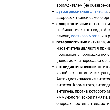
возбудителем (не обезврежи
аутоагрессивные
антитела
,
здоровых тканей самого
ор
аллореактивные
антитела, 
же биологического вида. Ал
печени
,
костного мозга
, и в
гетерологичные
антитела, 
Изоантитела являются прич
невозможна пересадка пече
(невозможна пересадка орга
антиидиотипические
антите
«вообще» против молекулы д
Антиидиотипические антите
антител. Кроме того, антии
антигена, против которого 
иммунологической памяти, а
очередь, против антиидиот