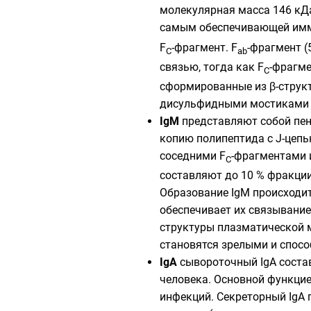
молекулярная масса 146 кДа
самым обеспечивающей имму
F
-фрагмент. F
-фрагмент (
C
ab
связью
, тогда как F
-фрагме
C
сформированные из
β-струк
дисульфидными мостиками ам
IgM
представляют собой пен
копию полипептида с J-цепь
соседними F
-фрагментами 
C
составляют до 10 % фракции
Образование IgM происходит 
обеспечивает их связывание
структуры плазматической м
становятся зрелыми и спосо
IgA
сывороточный IgA состав
человека. Основной функцие
инфекций. Секреторный IgA 