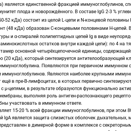
) является единственной фракцией иммуноглобулинов, сп
нитет плода и новорождённого. В составе IgG 2-3 %
углев
50-52 кДа) состоит из целой L-цепи и N-концевой половин
нт (48 кДа) образован C-концевыми половинами H-цепей. В
туры
и
α-спиралей
полипептидных цепей Ig в виде неупоря
инокислотных остатков внутри каждой цепи): по 4 на тяж
тамер основной четырёхцепочечной единицы, содержащей 
ю (20 кДа), который синтезируется антителообразующей к
иммуноглобулина. Появляются при первичном иммунном от
 иммуноглобулинов. Являются наиболее крупными иммуног
ещё в пре-B-лимфоцитах, в которых первично синтезируются
 с μ-цепями, в результате образуются функционально акти
ембраны, выполняя роль антиген-распознающего рецептор
бны участвовать в иммунном ответе.
ляет 15-20 % всей фракции иммуноглобулинов, при этом 8
й IgA является защита слизистых оболочек дыхательных, 
представлен в димерной форме в комплексе с
секреторны