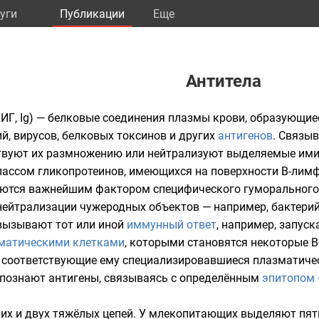
уги
Публикации
Eще
Антитела
, ИГ, Ig) — белковые соединения плазмы крови, образующие
й, вирусов, белковых токсинов и других
антигенов
. Связы
ствуют их размножению или нейтрализуют выделяемые ими
классом
гликопротеинов
, имеющихся на поверхности
B-лим
ляются важнейшим фактором специфического
гуморального
нейтрализации чужеродных объектов — например,
бактери
вызывают тот или иной
иммунный ответ
, например, запус
матическими клетками
, которыми становятся некоторые В
 соответствующие ему специализировавшиеся плазматиче
аспознают антигены, связываясь с определённым
эпитопом
ких и двух тяжёлых цепей. У
млекопитающих
выделяют пять 