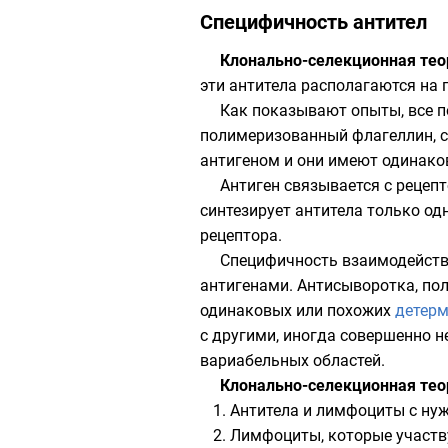
Специфичность антител
Клонально-селекционная тео
эти антитела располагаются на 
Как показывают опыты, все 
полимеризованный
флагеллин
,
антигеном и они имеют одинако
Антиген связывается с рецеп
синтезирует антитела только од
рецептора.
Специфичность взаимодействи
антигенами.
Антисыворотка
, по
одинаковых или похожих
детер
с другими, иногда совершенно 
вариабельных областей.
Клонально-селекционная тео
Антитела и лимфоциты с нуж
Лимфоциты, которые участв