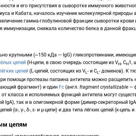
чности и его присутствия в
сыворотке
иммунного животного
иуса
и Кабата, началось изучение молекулярной природы 
увеличение гамма-глобулиновой фракции сыворотки кров
ля иммунизации, снижала количество белка в данной фрак
ьно крупными (~150 к
Да
— IgG)
гликопротеинами
, имеющи
ёлых цепей
(H-цепи, в свою очередь состоящие из V
, C
1, 
H
Н
лёгких цепей
(L-цепей, состоящих из V
- и C
- доменов). К 
L
L
При помощи протеазы
папаина
антитела можно расщепить 
вающий фрагмент) и один
Fc
(
англ.
fragment crystallizable
— ф
 от класса и исполняемых функций антитела могут сущест
й IgA), так и в
олигомерной
форме (димер-секреторный IgA,
й (α-, γ-, δ-, ε- и μ-цепи) и два типа лёгких цепей (κ-цепь и 
ым цепям