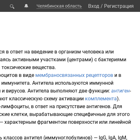
🔔
Вход
/
Регистрация
Челябинская область
🔍
ся в ответ на введение в организм человека или
ваясь активными участками (центрами) с бактериями
 токсические вещества.
фоцитов
в виде
мембраносвязанных рецепторов
и в
 иммунитета
. Антитела используются иммунной
й
и
вирусов
. Антитела выполняют две функции:
антиген
-
кают классическую схему активации
комплемента
).
-лимфоциты, в ответ на присутствие антигенов. Для
ские клетки, вырабатывающие специфичные для этого
— характерным фрагментом поверхности или линейной
классов антител (иммуноглобулинов) — IgG, IgA, IgM,