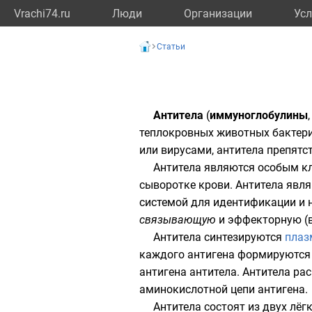
Vrachi74.ru
Люди
Организации
Усл
Статьи
Антитела
(
иммуноглобулины
теплокровных животных бактери
или вирусами, антитела препят
Антитела являются особым 
сыворотке крови
. Антитела яв
системой для идентификации и 
связывающую
и эффекторную (
Антитела синтезируются
плаз
каждого антигена формируются
антигена антитела. Антитела р
аминокислотной
цепи антигена.
Антитела состоят из двух лёг