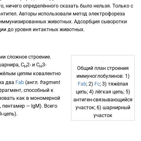
, ничего определённого сказать было нельзя. Только с
антител. Авторы использовали метод
электрофореза
и иммунизированных животных.
Адсорбция
сыворотки
ции до уровня интактных животных.
ми сложное строение.
шарнира, C
2- и C
3-
H
H
Общий план строения
тяжёлым цепям ковалентно
иммуноглобулинов: 1)
на два
Fab
(
англ.
fragment
Fab
; 2)
Fc
; 3) тяжёлая
рагмент, способный к
цепь; 4) лёгкая цепь; 5)
вовать как в
мономерной
антиген-связывающийся
 пентамер — IgM). Всего
участок; 6) шарнирный
λ-цепь).
участок