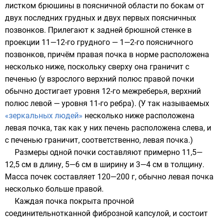
листком брюшины в поясничной области по бокам от
двух последних грудных и двух первых поясничных
позвонков
. Прилегают к задней брюшной стенке в
проекции 11—12-го грудного — 1—2-го поясничного
позвонков, причём правая почка в норме расположена
несколько ниже, поскольку сверху она граничит с
печенью
(у взрослого верхний полюс правой почки
обычно достигает уровня 12-го межреберья, верхний
полюс левой — уровня 11-го ребра). (У так называемых
«зеркальных людей»
несколько ниже расположена
левая почка, так как у них печень расположена слева, и
с печенью граничит, соответственно, левая почка.)
Размеры одной почки составляют примерно 11,5—
12,5 см в длину, 5—6 см в ширину и 3—4 см в толщину.
Масса почек составляет 120—200 г, обычно левая почка
несколько больше правой.
Каждая почка покрыта прочной
соединительнотканной фиброзной капсулой, и состоит