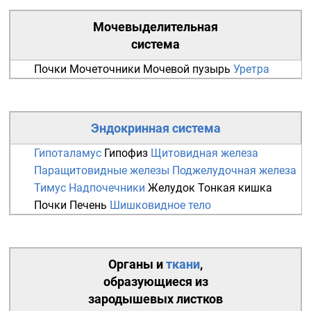
Мочевыделительная
система
Почки
Мочеточники
Мочевой пузырь
Уретра
Эндокринная система
Гипоталамус
Гипофиз
Щитовидная железа
Паращитовидные железы
Поджелудочная железа
Тимус
Надпочечники
Желудок
Тонкая кишка
Почки
Печень
Шишковидное тело
Органы
и
ткани
,
образующиеся из
зародышевых листков