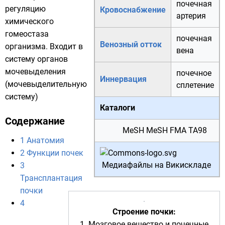
почечная
регуляцию
Кровоснабжение
артерия
химического
гомеостаза
почечная
Венозный отток
организма. Входит в
вена
систему органов
мочевыделения
почечное
Иннервация
(
мочевыделительную
сплетение
систему
)
Каталоги
Содержание
MeSH
MeSH
FMA
TA98
1
Анатомия
2
Функции почек
Медиафайлы на Викискладе
3
Трансплантация
почки
4
Строение почки:
1. Мозговое вещество и почечные