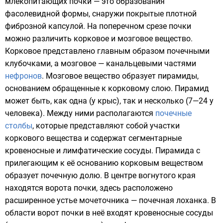
млекопитающих почки — это образования
фасолевидной формы, снаружи покрытые плотной
фиброзной капсулой. На поперечном срезе почки
можно различить корковое и мозговое вещество.
Корковое представлено главным образом почечными
клубочками, а мозговое — канальцевыми частями
нефронов
. Мозговое вещество образует пирамиды,
основанием обращенные к корковому слою. Пирамид
может быть, как одна (у крыс), так и несколько (7—24 у
человека). Между ними располагаются
почечные
столбы
, которые представляют собой участки
коркового вещества и содержат сегментарные
кровеносные и лимфатические сосуды. Пирамида с
прилегающим к её основанию корковым веществом
образует почечную долю. В центре вогнутого края
находятся ворота почки, здесь расположено
расширенное устье
мочеточника
— почечная лоханка. В
области ворот почки в неё входят кровеносные сосуды