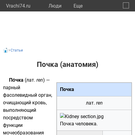
Vrachi74.ru
Люди
Eще
🔔
Челяб
🔍
Статьи
Почка (анатомия)
По́чка
(
лат.
ren
) —
парный
Почка
фасолевидный
орган
,
очищающий кровь,
лат.
ren
выполняющий
посредством
Почка человека.
функции
мочеобразования