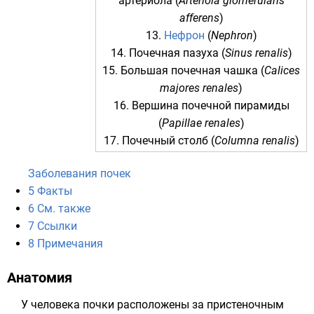
артериола (
Arteriola glomerularis
afferens
)
13.
Нефрон
(
Nephron
)
14. Почечная пазуха (
Sinus renalis
)
15. Большая почечная чашка (
Calices
majores renales
)
16. Вершина почечной пирамиды
(
Papillae renales
)
17.
Почечный столб
(
Columna renalis
)
Заболевания почек
5
Факты
6
См. также
7
Ссылки
8
Примечания
Анатомия
У
человека
почки расположены за пристеночным