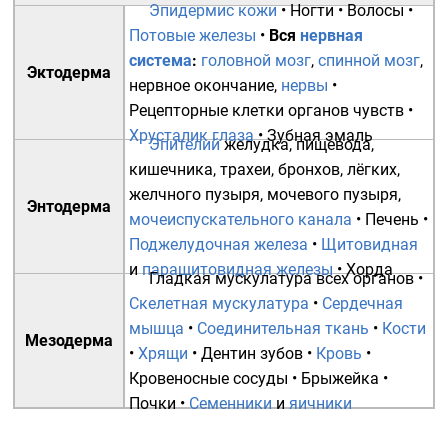
Эпидермис кожи
•
Ногти
•
Волосы
•
Потовые железы
•
Вся
нервная
система
:
головной мозг
,
спинной мозг
,
Эктодерма
нервное окончание
,
нервы
•
Рецепторные клетки органов чувств
•
Хрусталик глаза
•
Зубная эмаль
Эпителий
желудка
,
пищевода
,
кишечника
,
трахеи
,
бронхов
,
лёгких
,
желчного пузыря
,
мочевого пузыря
,
Энтодерма
мочеиспускательного канала
•
Печень
•
Поджелудочная железа
•
Щитовидная
и
паращитовидная железы
•
Хорда
Гладкая мускулатура
всех органов •
Скелетная мускулатура
•
Сердечная
мышца
•
Соединительная ткань
•
Кости
Мезодерма
•
Хрящи
•
Дентин зубов
•
Кровь
•
Кровеносные сосуды
•
Брыжейка
•
Почки
•
Семенники
и
яичники