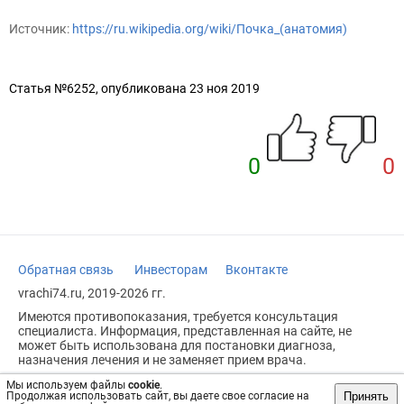
Источник:
https://ru.wikipedia.org/wiki/Почка_(анатомия)
Статья №6252, опубликована 23 ноя 2019
0
0
Обратная связь
Инвесторам
Вконтакте
vrachi74.ru, 2019-2026 гг.
Имеются противопоказания, требуется консультация
специалиста. Информация, представленная на сайте, не
может быть использована для постановки диагноза,
назначения лечения и не заменяет прием врача.
Возрастное ограничение: 18+
Мы используем файлы
cookie
.
Принять
Продолжая использовать сайт, вы даете свое согласие на