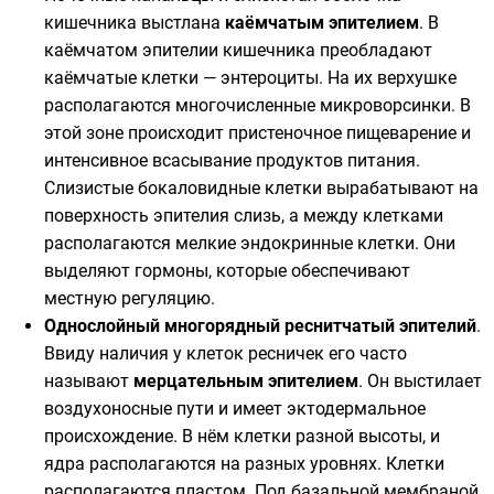
кишечника
выстлана
каёмчатым эпителием
. В
каёмчатом эпителии кишечника преобладают
каёмчатые клетки
—
энтероциты
. На их верхушке
располагаются многочисленные микроворсинки. В
этой зоне происходит пристеночное
пищеварение
и
интенсивное всасывание продуктов питания.
Слизистые
бокаловидные клетки
вырабатывают на
поверхность эпителия
слизь
, а между клетками
располагаются мелкие
эндокринные клетки
. Они
выделяют
гормоны
, которые обеспечивают
местную регуляцию.
Однослойный многорядный реснитчатый эпителий
.
Ввиду наличия у клеток ресничек его часто
называют
мерцательным эпителием
. Он выстилает
воздухоносные пути и имеет эктодермальное
происхождение. В нём клетки разной высоты, и
ядра располагаются на разных уровнях. Клетки
располагаются пластом. Под базальной мембраной