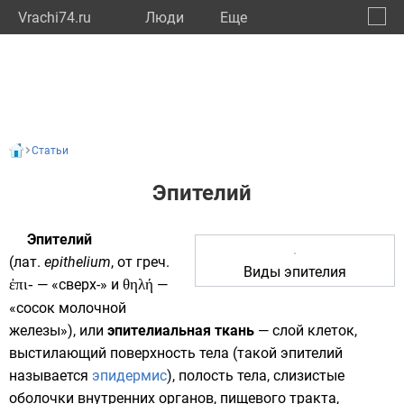
Vrachi74.ru
Люди
Eще
🔔
Челяб
🔍
Статьи
Эпителий
Эпителий
(
лат.
epithelium
, от
греч.
Виды эпителия
ἐπι-
— «сверх-» и
θηλή
—
«сосок молочной
железы»), или
эпителиальная ткань
— слой
клеток
,
выстилающий поверхность тела (такой эпителий
называется
эпидермис
),
полость тела
, слизистые
оболочки внутренних органов, пищевого тракта,