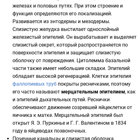
железах и половых путях. При этом строение и
функция определяются его локализацией.
Развивается из энтодермы и мезодермы.
Слизистую желудка выстилает однослойный
железистый эпителий. Он вырабатывает и выделяет
слизистый секрет, который распространяется по
поверхности эпителия и защищает слизистую
оболочку от повреждения. Цитолемма базальной
части также имеет небольшие складки. Эпителий
обладает высокой регенерацией. Клетки эпителия
фаллопиевых труб
покрыты ресничками, поэтому
его часто называют
мерцательным эпителием
, как
и эпителий дыхательных путей. Реснички
обеспечивают движение созревшей
яйцеклетки
от
яичника
к
матке
. Мерцательный эпителий был
открыт
Я. Э. Пуркинье
и
Г. Г. Валентином
в 1834
году в
яйцеводах
позвоночных
.
Почечные канальцы и слизистая оболочка