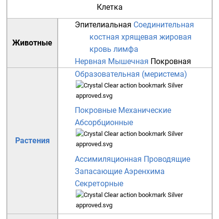
Клетка
Эпителиальная
Соединительная
костная
хрящевая
жировая
Животные
кровь
лимфа
Нервная
Мышечная
Покровная
Образовательная (меристема)
Покровные
Механические
Абсорбционные
Растения
Ассимиляционная
Проводящие
Запасающие
Аэренхима
Секреторные