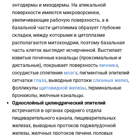
энтодермы и мезодермы. На апикальной
поверхности имеются микроворсинки,
увеличивающие рабочую поверхность, а в
базальной части цитолемма образует глубокие
складки, между которыми в цитоплазме
располагаются митохондрии, поэтому базальная
часть клеток выглядит исчерченной. Выстилает
извитые почечные канальцы (проксимальные и
дистальные), покрывает поверхность
яичника
,
сосудистые сплетения
мозга
; пигментный эпителий
сетчатки
глаза
, выводные протоки
слюнных желез
,
фолликулы
щитовидной железы
, терминальные
бронхиолы
,
желчные канальцы
.
Однослойный цилиндрический эпителий
встречается в органах среднего отдела
пищеварительного канала, пищеварительных
железах, выводных протоков поджелудочной
железы, желчных протоков печени, половых