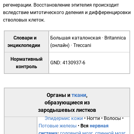
регенерации. Восстановление эпителия происходит
вследствие митотического деления и дифференцировки
стволовых клеток
.
Словари и
Большая каталонская
·
Britannica
энциклопедии
(онлайн)
·
Treccani
Нормативный
GND
:
4130937-6
контроль
Органы
и
ткани
,
образующиеся из
зародышевых листков
Эпидермис кожи
•
Ногти
•
Волосы
•
Потовые железы
•
Вся
нервная
система
:
головной мозг
,
спинной мозг
,