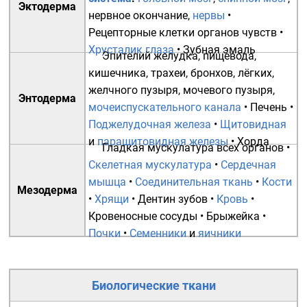
Эктодерма
нервное окончание
,
нервы
•
Рецепторные клетки органов чувств
•
Хрусталик глаза
•
Зубная эмаль
Эпителий
желудка
,
пищевода
,
кишечника
,
трахеи
,
бронхов
,
лёгких
,
желчного пузыря
,
мочевого пузыря
,
Энтодерма
мочеиспускательного канала
•
Печень
•
Поджелудочная железа
•
Щитовидная
и
паращитовидная железы
•
Хорда
Гладкая мускулатура
всех органов •
Скелетная мускулатура
•
Сердечная
мышца
•
Соединительная ткань
•
Кости
Мезодерма
•
Хрящи
•
Дентин зубов
•
Кровь
•
Кровеносные сосуды
•
Брыжейка
•
Почки
•
Семенники
и
яичники
Биологические ткани