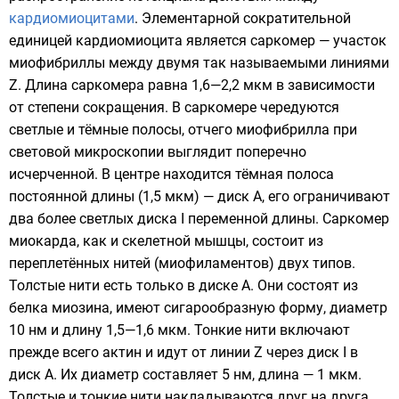
кардиомиоцитами
. Элементарной сократительной
единицей кардиомиоцита является саркомер — участок
миофибриллы между двумя так называемыми линиями
Z. Длина саркомера равна 1,6—2,2 мкм в зависимости
от степени сокращения. В саркомере чередуются
светлые и тёмные полосы, отчего миофибрилла при
световой микроскопии выглядит поперечно
исчерченной. В центре находится тёмная полоса
постоянной длины (1,5 мкм) — диск A, его ограничивают
два более светлых диска I переменной длины. Саркомер
миокарда, как и скелетной мышцы, состоит из
переплетённых нитей (миофиламентов) двух типов.
Толстые нити есть только в диске A. Они состоят из
белка миозина, имеют сигарообразную форму, диаметр
10 нм и длину 1,5—1,6 мкм. Тонкие нити включают
прежде всего актин и идут от линии Z через диск I в
диск A. Их диаметр составляет 5 нм, длина — 1 мкм.
Толстые и тонкие нити накладываются друг на друга