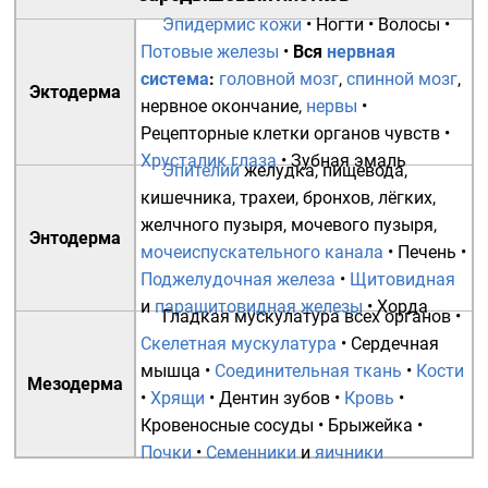
Эпидермис кожи
•
Ногти
•
Волосы
•
Потовые железы
•
Вся
нервная
система
:
головной мозг
,
спинной мозг
,
Эктодерма
нервное окончание
,
нервы
•
Рецепторные клетки органов чувств
•
Хрусталик глаза
•
Зубная эмаль
Эпителий
желудка
,
пищевода
,
кишечника
,
трахеи
,
бронхов
,
лёгких
,
желчного пузыря
,
мочевого пузыря
,
Энтодерма
мочеиспускательного канала
•
Печень
•
Поджелудочная железа
•
Щитовидная
и
паращитовидная железы
•
Хорда
Гладкая мускулатура
всех органов •
Скелетная мускулатура
•
Сердечная
мышца
•
Соединительная ткань
•
Кости
Мезодерма
•
Хрящи
•
Дентин зубов
•
Кровь
•
Кровеносные сосуды
•
Брыжейка
•
Почки
•
Семенники
и
яичники