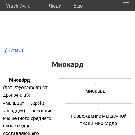
Vrachi74.ru
Люди
Eще
🔔
Челяб
🔍
Статьи
Миокард
Миока́рд
(
лат.
myocardium
от
миокард
др.-греч.
μῦς
«мышца» +
καρδία
«сердце») — название
повреждение мышечной
мышечного среднего
ткани миокарда
слоя
сердца
,
составляющего