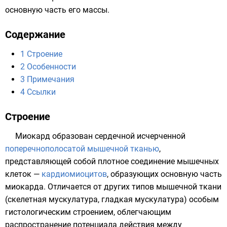
основную часть его массы.
Содержание
1
Строение
2
Особенности
3
Примечания
4
Ссылки
Строение
Миокард образован сердечной исчерченной
поперечнополосатой мышечной тканью
,
представляющей собой плотное соединение мышечных
клеток —
кардиомиоцитов
, образующих основную часть
миокарда. Отличается от других типов мышечной ткани
(
скелетная мускулатура
,
гладкая мускулатура
) особым
гистологическим строением, облегчающим
распространение
потенциала действия
между