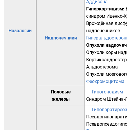
Аддисона
Гиперкортицизм
:
Б
синдром Иценко-Ку
Врождённая дисфу
Нозологии
надпочечников
Надпочечники
Гиперальдостерони
Опухоли надпочечн
Опухоли коры надп
Кортикоандростер
Альдостерома
Опухоли мозгового 
Феохромоцитома
Половые
Гипогонадизм
железы
Синдром Штейна-Ле
Гипопаратиреоз
Псевдогипопаратир
Псевдопсевдогипоп