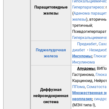
Гипокальциемическ
Паращитовидные
Гиперпаратиреоз
:
п
железы
(
Аденома паращит
железы
),
вторичны
третичный
;
Псевдогиперпарати
Гиперкальциемичес
Предиабет
,
Саха
Поджелудочная
диабет
·
Незидиобл
железа
Инсуломы
:
Глюкаг
Инсулинома
Апудомы
:
ВИПо
Гастринома
,
Глюка
Карциноид
,
Нейрот
ППома
,
Соматостат
Диффузная
Множественная эн
нейроэндокринная
неоплазия
:
синдро
система
(МЭН типа I),