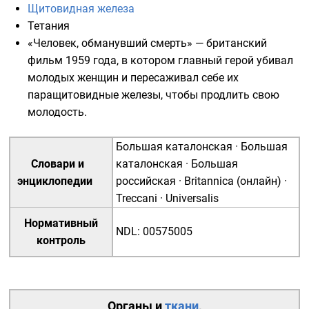
Щитовидная железа
Тетания
«
Человек, обманувший смерть
» — британский
фильм 1959 года, в котором главный герой убивал
молодых женщин и пересаживал себе их
паращитовидные железы, чтобы продлить свою
молодость.
Большая каталонская
·
Большая
Словари и
каталонская
·
Большая
энциклопедии
российская
·
Britannica (онлайн)
·
Treccani
·
Universalis
Нормативный
NDL
:
00575005
контроль
Органы
и
ткани
,