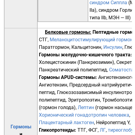
синдром Сиппла
(М
IIa),
синдром Горли
типа IIb, МЭН — III)
Белковые гормоны:
Пептидные гормо
СТГ
,
Меланоцитостимулирующий гормон
,
Паратгормон
,
Кальцитонин
,
Инсулин
,
Глю
Гормоны желудочно-кишечного тракта
:
Холецистокинин
(Панкреозимин),
Секрети
Панкреатический полипептид
,
Соматоста
Гормоны APUD-системы
:
Ангиотензиноге
Ангиотензин
,
Предсердный натрийуретич
пептид
,
Глюкозозависимый инсулинотро
полипептид
,
Эритропоэтин
,
Тромбопоэтин
(гормон голода),
Лептин
(гормон насыщен
Хорионический гонадотропин человека
,
Плацентарный лактоген
,
Нейропептид Y
,
Р
Гормоны
Гликопротеиды
:
ТТГ
,
ФСГ
,
ЛГ
,
тиреоглобу
и