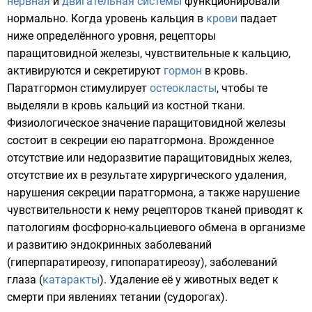
нервная
и
двигательная системы
функционировали
нормально. Когда уровень кальция в
крови
падает
ниже определённого уровня,
рецепторы
паращитовидной железы, чувствительные к кальцию,
активируются и секретируют
гормон
в кровь.
Паратгормон стимулирует
остеокласты
, чтобы те
выделяли в кровь кальций из костной ткани.
Физиологическое значение паращитовидной железы
состоит в секреции ею паратгормона. Врожденное
отсутствие или недоразвитие паращитовидных желез,
отсутствие их в результате хирургического удаления,
нарушения секреции паратгормона, а также нарушение
чувствительности к нему рецепторов тканей приводят к
патологиям фосфорно-кальциевого обмена в организме
и развитию эндокринных заболеваний
(гиперпаратиреозу, гипопаратиреозу), заболеваний
глаза (
катаракты
). Удаление её у животных ведет к
смерти при явлениях тетании (судорогах).