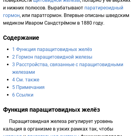
поверхности
щитовидной железы
, попарно у её верхних
и нижних полюсов. Вырабатывают
паратиреоидный
гормон
, или паратгормон. Впервые описаны
шведским
медиком
Иваром Сандстрёмом
в 1880 году.
Содержание
1
Функция паращитовидных желёз
2
Гормон паращитовидной железы
3
Расстройства, связанные с паращитовидными
железами
4
См. также
5
Примечания
6
Ссылки
Функция паращитовидных желёз
Паращитовидная железа регулирует уровень
кальция
в
организме
в узких рамках так, чтобы