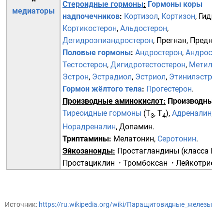
Стероидные гормоны
:
Гормоны коры
медиаторы
надпочечников
:
Кортизол
,
Кортизон
,
Гидр
Кортикостерон
,
Альдостерон
,
Дегидроэпиандростерон
,
Прегнан
,
Предни
Половые гормоны
:
Андростерон
,
Андрост
Тестостерон
,
Дигидротестостерон
,
Метилт
Эстрон
,
Эстрадиол
,
Эстриол
,
Этинилэстра
Гормон жёлтого тела
:
Прогестерон
.
Производные аминокислот:
Производные
Тиреоидные гормоны
(
Т
,
Т
),
Адреналин
,
3
4
Норадреналин
,
Допамин
.
Триптамины
:
Мелатонин
,
Серотонин
.
Эйкозаноиды
:
Простагландины
(класса D, 
Простациклин
·
Тромбоксан
·
Лейкотрие
Источник:
https://ru.wikipedia.org/wiki/Паращитовидные_железы