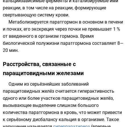
кальцийзависимые ферменты и катализируемые ими
реакции, в том числе на реакции, формирующие
свертывающую систему крови.
Метаболизируется паратгормон в основном в печени
и почках, его экскреция через почки не превышает 1 %
от введенного в организм гормона. Время
биологической полужизни паратгормона составляет 8—
20 мин.
Расстройства, связанные с
паращитовидными железами
Одним из серьёзнейших заболеваний
паращитовидных желёз считается гиперактивность
одного или более участков паращитовидных желёз,
вызывающее выделение слишком большого
количества паратгормона в кровь, что может привести
к серьёзному дисбалансу кальция в организме. Такое
нарушение называется
гиперпаратиреоз
(впервые