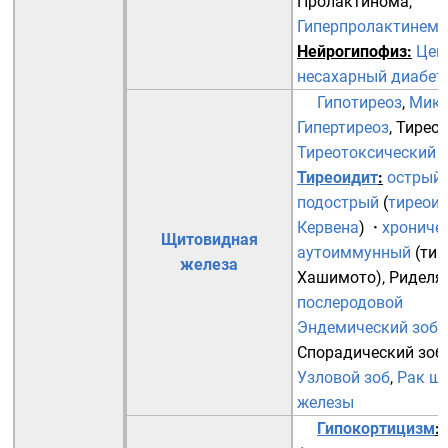
Пролактинома
,
Гиперпролактинем
Нейрогипофиз
:
Цен
несахарный диабет
Гипотиреоз
,
Микс
Гипертиреоз
,
Тирео
Тиреотоксический 
Тиреоидит
:
острый
подострый
(
тиреоид
Кервена
)
·
хрониче
Щитовидная
аутоиммунный
(
тир
железа
Хашимото
),
Риделя
,
послеродовой
Эндемический зоб
,
Спорадический зоб
Узловой зоб
,
Рак щ
железы
Гипокортицизм
: