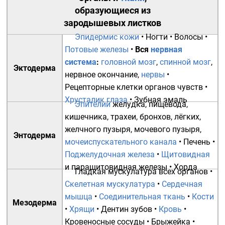
образующиеся из
зародышевых листков
Эпидермис кожи
•
Ногти
•
Волосы
•
Потовые железы
•
Вся
нервная
система
:
головной мозг
,
спинной мозг
,
Эктодерма
нервное окончание
,
нервы
•
Рецепторные клетки органов чувств
•
Хрусталик глаза
•
Зубная эмаль
Эпителий
желудка
,
пищевода
,
кишечника
,
трахеи
,
бронхов
,
лёгких
,
желчного пузыря
,
мочевого пузыря
,
Энтодерма
мочеиспускательного канала
•
Печень
•
Поджелудочная железа
•
Щитовидная
и
паращитовидная железы
•
Хорда
Гладкая мускулатура
всех органов •
Скелетная мускулатура
•
Сердечная
мышца
•
Соединительная ткань
•
Кости
Мезодерма
•
Хрящи
•
Дентин зубов
•
Кровь
•
Кровеносные сосуды
•
Брыжейка
•