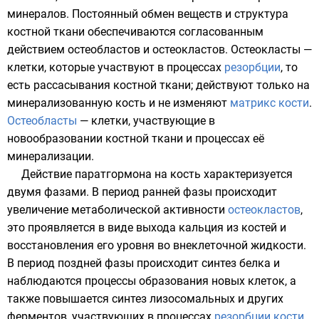
минералов. Постоянный обмен веществ и структура
костной ткани обеспечиваются согласованным
действием остеобластов и остеокластов. Остеокласты —
клетки, которые участвуют в процессах
резорбции
, то
есть рассасывания костной ткани; действуют только на
минерализованную кость и не изменяют
матрикс кости
.
Остеобласты
— клетки, участвующие в
новообразовании костной ткани и процессах её
минерализации.
Действие паратгормона на кость характеризуется
двумя фазами. В период ранней фазы происходит
увеличение метаболической активности
остеокластов
,
это проявляется в виде выхода кальция из костей и
восстановления его уровня во внеклеточной жидкости.
В период поздней фазы происходит синтез белка и
наблюдаются процессы образования новых клеток, а
также повышается синтез лизосомальных и других
ферментов, участвующих в процессах
резорбции кости
.