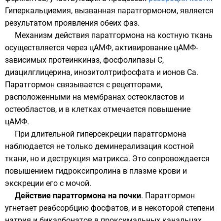
Гиперкальциемия, вызванная паратгормоном, является
результатом проявления обеих фаз.
Механизм действия паратгормона на костную ткань
осуществляется через
цАМФ
, активирование цАМФ-
зависимых протеинкиназ, фосфолипазы С,
диацилглицерина, инозитолтрифосфата и ионов Са.
Паратгормон связывается с рецепторами,
расположенными на мембранах остеокластов и
остеобластов, и в клетках отмечается повышение
цАМФ.
При длительной гиперсекреции паратгормона
наблюдается не только деминерализация костной
ткани, но и деструкция матрикса. Это сопровождается
повышением гидроксипролина в плазме крови и
экскреции его с мочой.
Действие паратгормона на почки
. Паратгормон
угнетает реабсорбцию фосфатов, и в некоторой степени
натрия и бикарбонатов в проксимальных канальцах