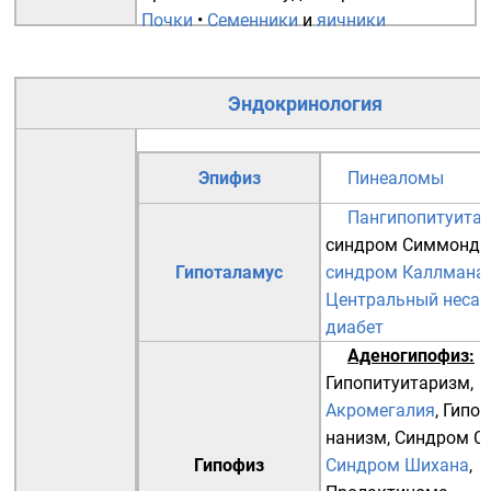
Почки
•
Семенники
и
яичники
Эндокринология
Эпифиз
Пинеаломы
Пангипопитуита
синдром Симмондс
Гипоталамус
синдром Каллмана
Центральный неса
диабет
Аденогипофиз
:
Гипопитуитаризм
,
Акромегалия
,
Гипо
нанизм
,
Синдром С
Гипофиз
Синдром Шихана
,