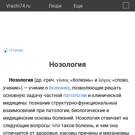
Vrachi74.ru
Люди
Eще
🔔
Челяб
🔍
Статьи
Нозология
Нозология
(
др.-греч.
νόσος
«болезнь» и
λόγος
«слово,
учение») — учение о
болезнях
, позволяющее решать
основную задачу частной
патологии
и клинической
медицины: познание структурно-функциональных
взаимосвязей при патологии, биологические и
медицинские основы болезней. Нозология отвечает на
следующие вопросы: что такое болезнь, и чем она
отличается от здоровья, каковы причины и механизмы