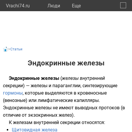
Vrachi74.ru
Люди
Eще
🔔
Челяб
🔍
Статьи
Эндокринные железы
Эндокринные железы
(
железы внутренней
секреции
) —
железы
и
параганглии
, синтезирующие
гормоны
, которые выделяются в кровеносные
(венозные) или лимфатические капилляры.
Эндокринные железы не имеют выводных протоков (в
отличие от
экзокринных желез
).
К железам внутренней секреции относятся:
Щитовидная железа