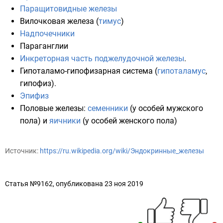
Паращитовидные железы
Вилочковая железа
(
тимус
)
Надпочечники
Параганглии
Инкреторная часть
поджелудочной железы
.
Гипоталамо-гипофизарная система
(
гипоталамус
,
гипофиз
).
Эпифиз
Половые железы:
семенники
(у особей
мужского
пола
) и
яичники
(у особей
женского пола
)
Источник:
https://ru.wikipedia.org/wiki/Эндокринные_железы
Статья №9162, опубликована 23 ноя 2019