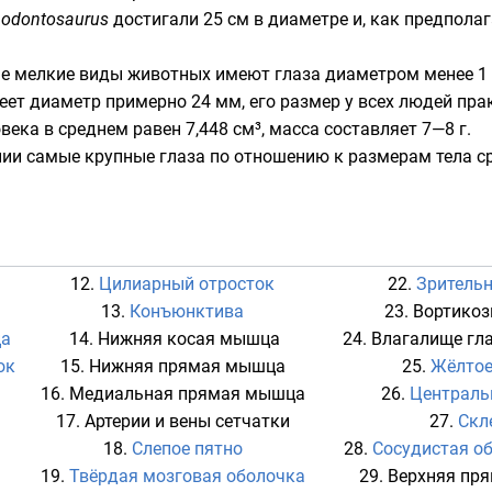
odontosaurus
достигали 25 см в диаметре и, как предпола
ые мелкие виды животных имеют глаза диаметром менее 1
еет диаметр примерно 24 мм, его размер у всех людей пра
ека в среднем равен 7,448 см³, масса составляет 7—8 г.
ии самые крупные глаза по отношению к размерам тела 
12.
Цилиарный отросток
22.
Зритель
13.
Конъюнктива
23.
Вортикоз
ца
14.
Нижняя косая мышца
24.
Влагалище гл
ок
15.
Нижняя прямая мышца
25.
Жёлтое
16.
Медиальная прямая мышца
26.
Централь
17.
Артерии и вены сетчатки
27.
Скл
18.
Слепое пятно
28.
Сосудистая о
19.
Твёрдая мозговая оболочка
29.
Верхняя пр