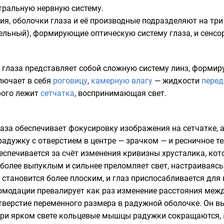
тральную нервную систему
.
ия, оболочки глаза и её производные подразделяют на тр
льный), формирующие оптическую систему глаза, и сенсор
глаза представляет собой сложную систему линз, формир
лючает в себя
роговицу
,
камерную влагу
— жидкости
перед
рого лежит
сетчатка
, воспринимающая свет.
аза обеспечивает фокусировку изображения на сетчатке, а
радужку
с отверстием в центре — зрачком — и
ресничное т
спечивается за счёт изменения кривизны хрусталика, кот
 более выпуклым и сильнее преломляет свет, настраиваясь
тановится более плоским, и глаз приспосабливается для 
комодации превалирует как раз изменение расстояния межд
тверстие переменного размера в радужной оболочке. Он в
 При ярком свете кольцевые мышцы радужки сокращаются,