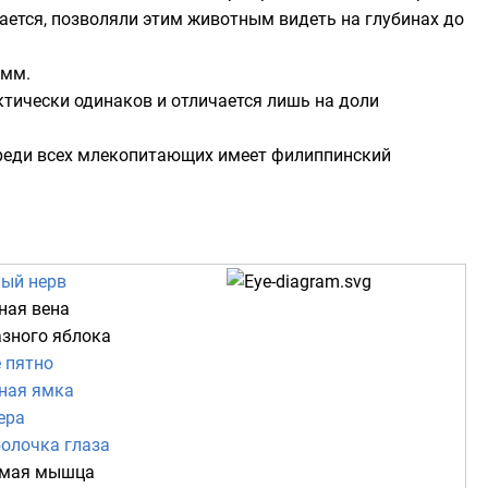
гается, позволяли этим животным видеть на глубинах до
 мм.
ктически одинаков и отличается лишь на доли
среди всех млекопитающих имеет
филиппинский
ный нерв
ная вена
азного яблока
 пятно
ная ямка
ера
болочка глаза
ямая мышца