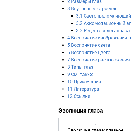
2
Размеры глаз
3
Внутреннее строение
3.1
Светопреломляющий
3.2
Аккомодационный а
3.3
Рецепторный аппара
4
Восприятие изображения 
5
Восприятие света
6
Восприятие цвета
7
Восприятие расположения 
8
Типы глаз
9
См. также
10
Примечания
11
Литература
12
Ссылки
Эволюция глаза
Эволюция глаза: глазное