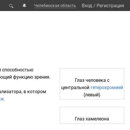
🔔
Вход
/
Регистрация
Челябинская область
🔍
й способностью
вающий функцию
зрения
.
Глаз
человека
с
центральной
гетерохромией
ализатора
, в котором
(левый)
ки
.
Глаз
хамелеона