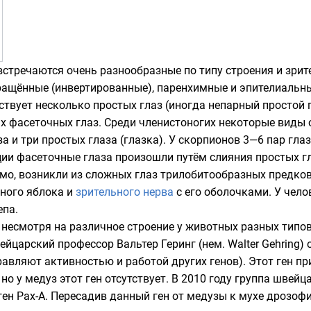
стречаются очень разнообразные по типу строения и зри
ращённые (инвертированные), паренхимные и эпителиальны
ствует несколько простых глаз (иногда непарный простой 
ых
фасеточных глаз
. Среди членистоногих некоторые виды 
а и три простых глаза (глазка). У
скорпионов
3—6 пар глаз
ии фасеточные глаза произошли путём слияния простых гл
имо, возникли из сложных глаз
трилобитообразных
предков
зного яблока и
зрительного нерва
с его оболочками. У чело
епа
.
, несмотря на различное строение у животных разных типо
ейцарский профессор Вальтер Геринг (нем. Walter Gehring)
правляют активностью и работой других генов). Этот ген пр
 но у медуз этот ген отсутствует. В 2010 году группа швейц
ген Pax-A. Пересадив данный ген от медузы к мухе дрозофи