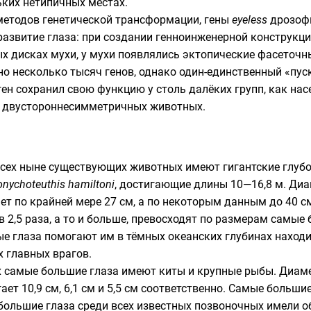
ьких нетипичных местах.
методов генетической трансформации, гены
eyeless
дрозоф
развитие глаза: при создании генноинженерной конструкц
х дисках
мухи, у мухи появлялись эктопические фасеточные
но несколько тысяч генов, однако один-единственный «пуск
 ген сохранил свою функцию у столь далёких групп, как на
х двустороннесимметричных животных.
всех ныне существующих животных имеют гигантские глуб
nychoteuthis hamiltoni
, достигающие длины 10—16,8 м. Диа
т по крайней мере 27 см, а по некоторым данным до 40 см
 2,5 раза, а то и больше, превосходят по размерам самые 
ые глаза помогают им в тёмных океанских глубинах наход
их главных врагов.
самые большие глаза имеют киты и крупные рыбы. Диаме
ает 10,9 см, 6,1 см и 5,5 см соответственно. Самые больш
 большие глаза среди всех известных позвоночных имели 