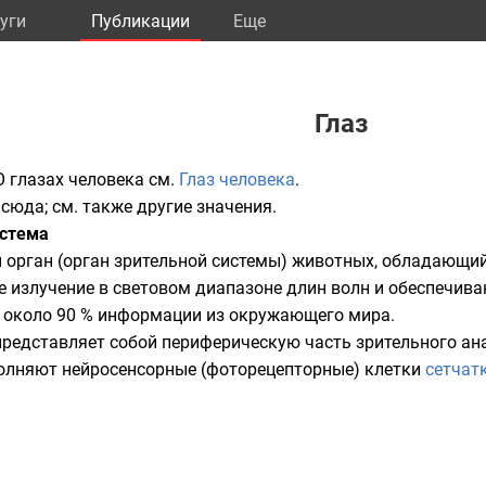
уги
Публикации
Eще
Глаз
О глазах человека см.
Глаз человека
.
 сюда; см. также
другие значения
.
истема
й
орган
(орган
зрительной системы
) животных, обладающи
е излучение
в
световом
диапазоне длин волн и обеспечи
 около 90 % информации из окружающего мира.
редставляет собой периферическую часть
зрительного ан
лняют нейросенсорные (фоторецепторные) клетки
сетчат