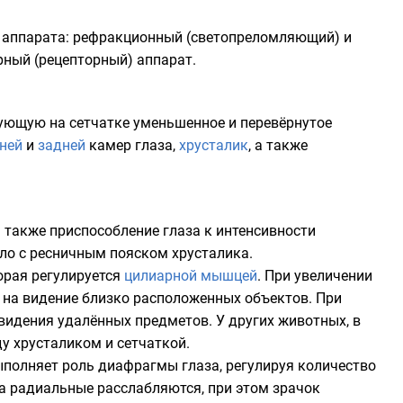
и аппарата: рефракционный (светопреломляющий) и
ный (рецепторный) аппарат.
ующую на сетчатке уменьшенное и перевёрнутое
ней
и
задней
камер глаза,
хрусталик
, а также
 также приспособление глаза к интенсивности
ело
с ресничным пояском хрусталика.
орая регулируется
цилиарной мышцей
. При увеличении
 на видение близко расположенных объектов. При
видения удалённых предметов. У других животных, в
у хрусталиком и сетчаткой.
ыполняет роль
диафрагмы
глаза, регулируя количество
 а радиальные расслабляются, при этом
зрачок