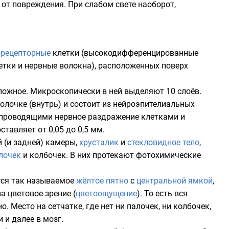
ё от повреждения. При слабом свете наоборот,
рецепторные
клетки (высокодифференцированные
етки и нервные волокна), расположенных поверх
ложное. Микроскопически в ней выделяют 10 слоёв.
лочке (внутрь) и состоит из нейроэпителиальных
ы проводящими нервное раздражение клетками и
тавляет от 0,05 до 0,5 мм.
 (и задней) камеры,
хрусталик
и
стекловидное тело
,
лочек
и
колбочек
. В них протекают
фотохимические
ется так называемое
жёлтое пятно
с
центральной ямкой
,
а цветовое зрение (
цветоощущение
). То есть вся
. Место на сетчатке, где нет ни палочек, ни колбочек,
 и далее в мозг.