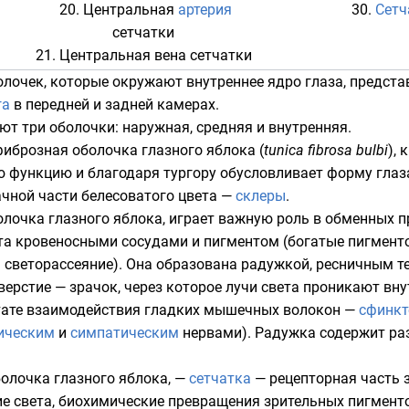
20. Центральная
артерия
30.
Сетч
сетчатки
21. Центральная
вена
сетчатки
болочек, которые окружают внутреннее ядро глаза, предс
га
в передней и задней камерах.
ют три оболочки: наружная, средняя и внутренняя.
иброзная оболочка глазного яблока (
tunica fibrosa bulbi
),
ю функцию и благодаря
тургору
обусловливает форму глаза
рачной части белесоватого цвета —
склеры
.
болочка глазного яблока, играет важную роль в обменных п
ата кровеносными сосудами и пигментом (богатые пигмен
я светорассеяние). Она образована
радужкой
,
ресничным т
верстие — зрачок, через которое лучи света проникают вну
ьтате взаимодействия гладких мышечных волокон —
сфинкт
ическим
и
симпатическим
нервами). Радужка содержит раз
болочка глазного яблока, —
сетчатка
— рецепторная часть з
е света, биохимические превращения зрительных пигменто