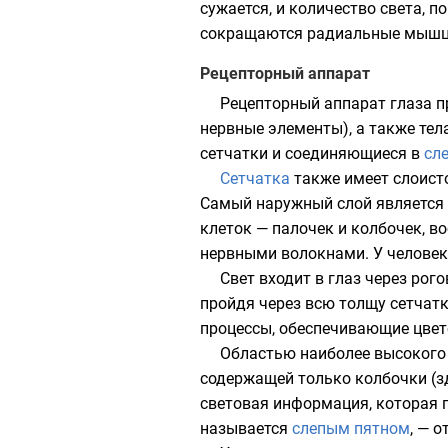
сужается
, и количество света, 
сокращаются радиальные мышцы 
Рецепторный аппарат
Рецепторный аппарат глаза п
нервные элементы), а также тел
сетчатки и соединяющиеся в
сл
Сетчатка
также имеет слоисто
Самый наружный слой является 
клеток — палочек и колбочек, 
нервными волокнами. У человека
Свет входит в глаз через рог
пройдя через всю толщу сетчатк
процессы
, обеспечивающие цве
Областью наиболее высокого 
содержащей только колбочки (зд
световая информация, которая по
называется
слепым пятном
, — 