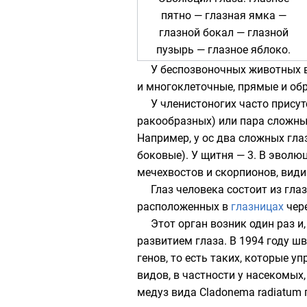
пятно — глазная ямка —
глазной бокал — глазной
пузырь — глазное яблоко.
У
беспозвоночных животных
в
и многоклеточные, прямые и об
У членистоногих часто присут
ракообразных) или пара сложн
Например, у ос два сложных глаз
боковые). У
щитня
— 3. В эволюц
мечехвостов
и
скорпионов
, вид
Глаз
человека
состоит из гла
расположенных в
глазницах
чер
Этот орган возник один раз и
развитием глаза. В 1994 году шв
генов, то есть таких, которые у
видов, в частности у насекомых,
медуз вида Cladonema radiatum 