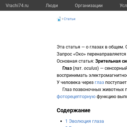
Vrachi74.ru
Люди
Организации
Усл
Статьи
Эта статья — о глазах в общем. 
Запрос «Око» перенаправляется
Основная статья:
Зрительная с
Глаз
(
лат.
oculus
) — сенсорны
воспринимать
электромагнитно
У человека через
глаз
поступает
Глаз
позвоночных животных
п
фоторецепторную
функцию выпо
Содержание
1
Эволюция глаза