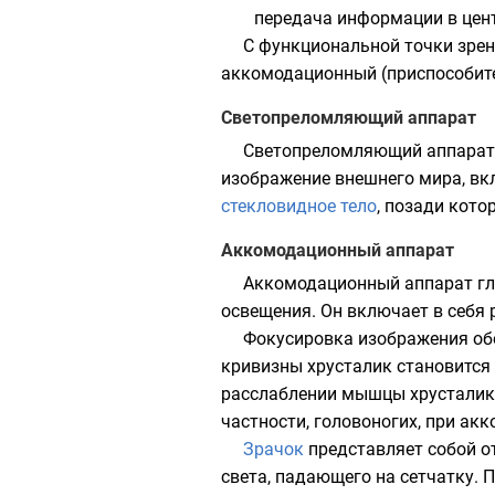
передача информации в
цен
С
функциональной
точки зрен
аккомодационный (приспособите
Светопреломляющий аппарат
Светопреломляющий аппарат
изображение внешнего мира, вк
стекловидное тело
, позади кото
Аккомодационный аппарат
Аккомодационный аппарат
гл
освещения. Он включает в себя
Фокусировка изображения обе
кривизны хрусталик становится
расслаблении мышцы хрусталик с
частности,
головоногих
, при ак
Зрачок
представляет собой о
света, падающего на сетчатку.