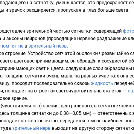
попадающего на сетчатку, уменьшается, это предохраняет е
и зрачок расширяется, пропуская в глаз больше света.
редставлен зрительной частью сетчатки, содержащей
фото
а и аксоны нейронов (проводящие нервное раздражение кл
епом пятне
в
зрительный нерв
.
е строение. Устройство сетчатой оболочки чрезвычайно с
свето-цветовоспринимающим, он обращён к сосудистой обо
воспринимающих свет и цвета, следующие слои образован
 толщина сетчатки очень мала, на разных участках она сос
овицу, проходит последовательно сквозь
жидкость
передней
и, попадает на отростки светочувствительных клеток —
па
товое
зрение
.
(чувствительного) зрения, центрального, в сетчатке явля
есь толщина сетчатки до 0,08—0,05 мм) — ответственных з
падает на жёлтое пятно, передаётся в мозг наиболее полно
оттуда
зрительный нерв
выходит на другую сторону сетчатки