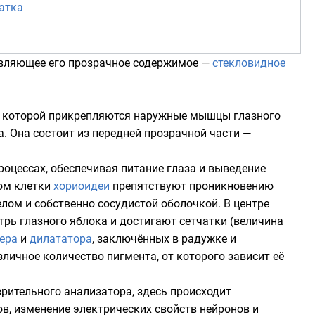
атка
тавляющее его прозрачное содержимое —
стекловидное
 к которой прикрепляются
наружные мышцы глазного
. Она состоит из передней прозрачной части —
роцессах, обеспечивая питание глаза и выведение
том клетки
хориоидеи
препятствуют проникновению
елом
и
собственно сосудистой оболочкой
. В центре
трь глазного яблока и достигают сетчатки (величина
ера
и
дилататора
, заключённых в радужке и
личное количество пигмента, от которого зависит её
рительного анализатора, здесь происходит
в, изменение электрических свойств нейронов и