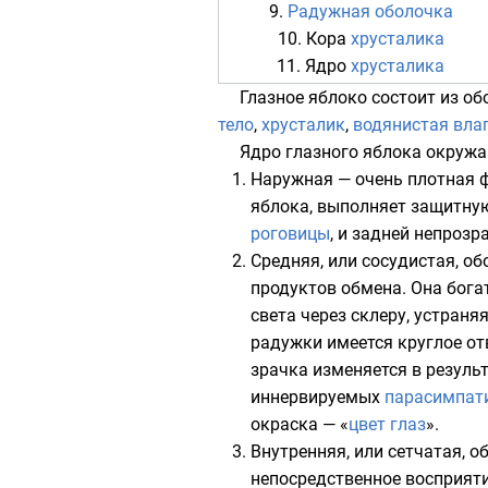
9.
Радужная оболочка
10. Кора
хрусталика
11. Ядро
хрусталика
Глазное яблоко состоит из о
тело
,
хрусталик
,
водянистая вла
Ядро глазного яблока окружа
Наружная — очень плотная ф
яблока
, выполняет защитну
роговицы
, и задней непроз
Средняя, или сосудистая, о
продуктов обмена. Она бог
света через склеру, устраня
радужки имеется круглое от
зрачка изменяется в резул
иннервируемых
парасимпат
окраска — «
цвет глаз
».
Внутренняя, или сетчатая, о
непосредственное восприяти