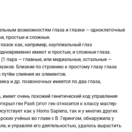
тельным возможностям глаза и глазки — одноклеточные
е, простые и сложные.
глазок как, например, науплиальный глаз
одновременно имеют и простые, и сложные глаза.
 (1 пара — главные, или медиальные, остальные —
азков. Близкие по строению к простому глазу глаза
 путём слияния их элементов.
века и др. позвоночных имеется по два глаза,
в, имеет очень похожий генетический код управления
 открыл ген
Pax6
(этот ген относится к классу мастер-
исутствует как у Homo Sapiens, так и у многих других
арских учёных во главе с В. Герингом, обнаружила у
ле, и управляя его деятельностью, удалось вырастить