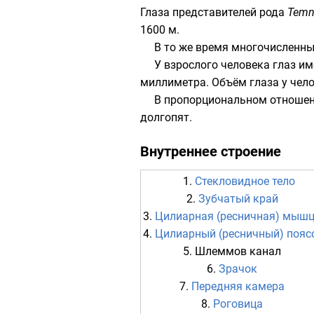
Глаза представителей рода
Temn
1600 м.
В то же время многочисленн
У взрослого человека глаз им
миллиметра. Объём глаза у челов
В пропорциональном отношен
долгопят
.
Внутреннее строение
1.
Стекловидное тело
2.
Зубчатый край
3.
Цилиарная (ресничная) мыш
4.
Цилиарный (ресничный) пояс
5.
Шлеммов канал
6.
Зрачок
7.
Передняя камера
8.
Роговица