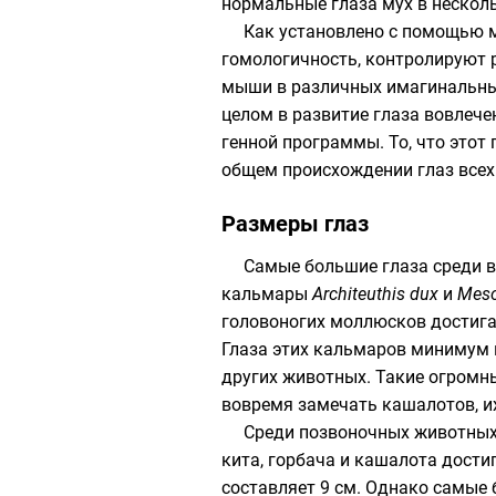
нормальные глаза мух в нескол
Как установлено с помощью 
гомологичность
, контролируют 
мыши в различных
имагинальны
целом в развитие глаза вовлече
генной программы. То, что этот
общем происхождении глаз все
Размеры глаз
Самые большие глаза среди 
кальмары
Architeuthis dux
и
Meso
головоногих моллюсков достигае
Глаза этих кальмаров минимум в
других животных. Такие огромн
вовремя замечать
кашалотов
, 
Среди
позвоночных
животных 
кита
,
горбача
и
кашалота
достиг
составляет 9 см. Однако самые