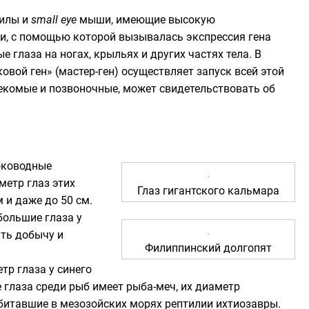
илы и
small eye
мыши, имеющие высокую
ии, с помощью которой вызывалась экспрессия гена
 глаза на ногах, крыльях и других частях тела. В
овой ген» (мастер-ген) осуществляет запуск всей этой
секомые и
позвоночные
, может свидетельствовать об
оководные
метр глаз этих
Глаз гигантского кальмара
 и даже до 50 см.
большие глаза у
ить добычу и
Филиппинский долгопят
тр глаза у
синего
ие глаза среди рыб имеет
рыба-меч
, их диаметр
обитавшие в
мезозойских
морях рептилии
ихтиозавры
.