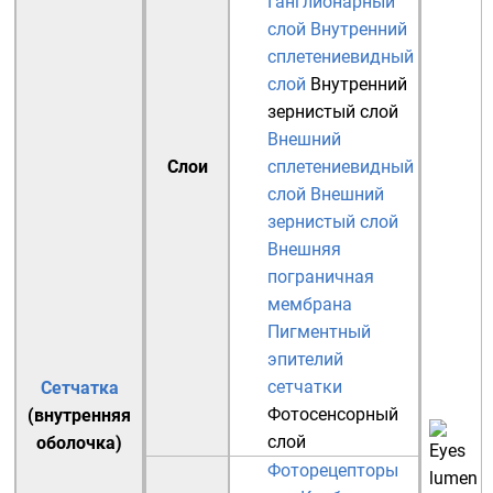
Ганглионарный
слой
Внутренний
сплетениевидный
слой
Внутренний
зернистый слой
Внешний
Слои
сплетениевидный
слой
Внешний
зернистый слой
Внешняя
пограничная
мембрана
Пигментный
эпителий
сетчатки
Сетчатка
Фотосенсорный
(внутренняя
слой
оболочка)
Фоторецепторы