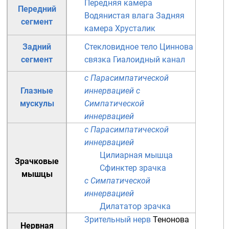
Передняя камера
Передний
Водянистая влага
Задняя
сегмент
камера
Хрусталик
Задний
Стекловидное тело
Циннова
сегмент
связка
Гиалоидный канал
с Парасимпатической
Глазные
иннервацией
с
мускулы
Симпатической
иннервацией
с Парасимпатической
иннервацией
Цилиарная мышца
Зрачковые
Сфинктер зрачка
мышцы
с Симпатической
иннервацией
Дилататор зрачка
Зрительный нерв
Тенонова
Нервная