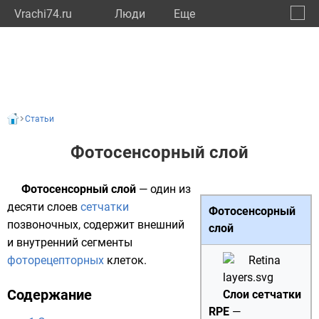
Vrachi74.ru
Люди
Eще
🔔
Челяб
🔍
Статьи
Фотосенсорный слой
Фотосенсорный слой
— один из
десяти слоев
сетчатки
Фотосенсорный
позвоночных, содержит внешний
слой
и внутренний сегменты
фоторецепторных
клеток.
Содержание
Слои сетчатки
RPE
—