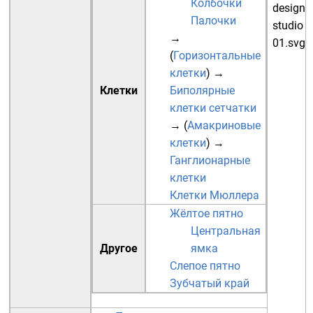
Колбочки
Палочки
→
(
Горизонтальные
клетки
)
→
Клетки
Биполярные
клетки сетчатки
→ (
Амакриновые
клетки
)
→
Ганглионарные
клетки
Клетки Мюллера
Жёлтое пятно
Центральная
Другое
ямка
Слепое пятно
Зубчатый край