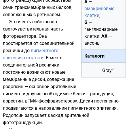
фототрансдукции
посредством
A
—
семи трансмембранных белков,
амакриновые
сопряженных с
ретиналем
.
клетки
;
Это и есть собственно
G
—
светочувствительная часть
ганглионарные
фоторецептора. Она
клетки;
AX
—
аксоны
простирается от соединительной
реснички до
пигментного
Каталоги
эпителия сетчатки
. В месте
соединительной реснички
?
Gray
постоянно возникают новые
мембранные диски, содержащие
родопсин
— основной зрительный
пигмент, и другие необходимые белки: трансдуцин,
аррестин,
цГМФ
-фосфодиэстеразу. Диски постепенно
продвигаются в направлении пигментного эпителия.
Родопсин запускает каскад зрительной
фототрансдукции.