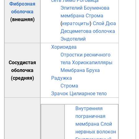
сеть
Лимб
Роговица
Фиброзная
Эпителий
Боуменова
оболочка
мембрана
Строма
(внешняя)
(
кератоциты
)
Слой Дюа
Десцеметова оболочка
Эндотелий
Хориоидеа
Отростки ресничного
Сосудистая
тела
Хориокапилляры
оболочка
Мембрана Бруха
(средняя)
Радужка
Строма
Зрачок
Цилиарное тело
Внутренняя
пограничная
мембрана
Слой
нервных волокон