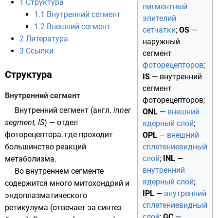
1
Структура
пигментный
1.1
Внутренний сегмент
эпителий
1.2
Внешний сегмент
сетчатки
;
OS
—
2
Литература
наружный
3
Ссылки
сегмент
фоторецепторов
;
Структура
IS
— внутренний
сегмент
Внутренний сегмент
фоторецепторов;
Внутренний сегмент (
англ.
inner
ONL
—
внешний
segment, IS
) — отдел
ядерный слой
;
фоторецептора, где проходит
OPL
—
внешний
большинство реакций
сплетениевидный
слой
;
INL
—
метаболизма
.
внутренний
Во внутреннем сегменте
ядерный слой
;
содержится много
митохондрий
и
IPL
—
внутренний
эндоплазматического
сплетениевидный
ретикулума
(отвечает за синтез
слой
;
GC
—