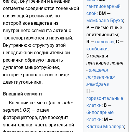
белка). Внутренний и внешний
ганглионарный
сегменты соединяются тоненькой
слой
;
BM
—
связующей ресничкой, по
мембрана Бруха
;
которой все вещества из
P
— пигментные
внутреннего сегмента активно
эпителиоциты;
транспортируются в наружный.
R
—
палочки
;
C
—
Внутреннюю структуру этой
колбочки
;
неподвижной соединительной
Стрелка и
реснички образуют девять
пунткирна линия
дуплетов
микротрубочек
,
-
внешняя
которые расположены в виде
пограничная
девятиугольника.
мембрана
H
—
Внешний сегмент
горизонтальные
Внешний сегмент (
англ.
outer
клетки
;
B
—
segment, OS
) — отдел
биполярные
фоторецептора, где проходит
клетки
;
M
—
значительная часть
зрительной
Клетки Мюллера
;