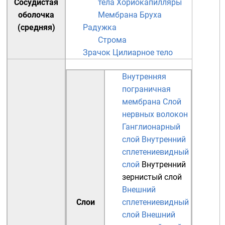
Сосудистая
тела
Хориокапилляры
оболочка
Мембрана Бруха
(средняя)
Радужка
Строма
Зрачок
Цилиарное тело
Внутренняя
пограничная
мембрана
Слой
нервных волокон
Ганглионарный
слой
Внутренний
сплетениевидный
слой
Внутренний
зернистый слой
Внешний
Слои
сплетениевидный
слой
Внешний