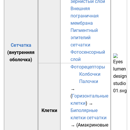
зернистый слой
Внешняя
пограничная
мембрана
Пигментный
эпителий
сетчатки
Сетчатка
Фотосенсорный
(внутренняя
слой
оболочка)
Фоторецепторы
Колбочки
Палочки
→
(
Горизонтальные
клетки
)
→
Клетки
Биполярные
клетки сетчатки
→ (
Амакриновые