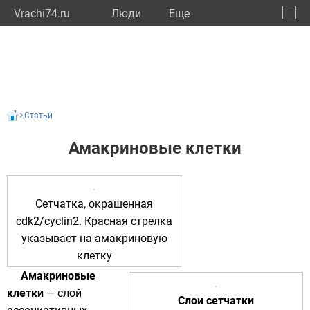
Vrachi74.ru
Люди
Eще
🔔
Челяб
🔍
Статьи
Амакриновые клетки
Сетчатка, окрашенная
cdk2/cyclin2. Красная стрелка
указывает на амакриновую
клетку
Амакриновые
клетки
— слой
Слои сетчатки