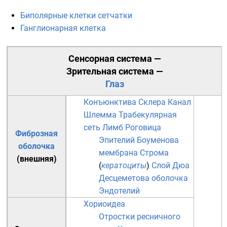
Биполярные клетки сетчатки
Ганглионарная клетка
Сенсорная система
—
Зрительная система
—
Глаз
Конъюнктива
Склера
Канал
Шлемма
Трабекулярная
сеть
Лимб
Роговица
Фиброзная
Эпителий
Боуменова
оболочка
мембрана
Строма
(внешняя)
(
кератоциты
)
Слой Дюа
Десцеметова оболочка
Эндотелий
Хориоидеа
Отростки ресничного