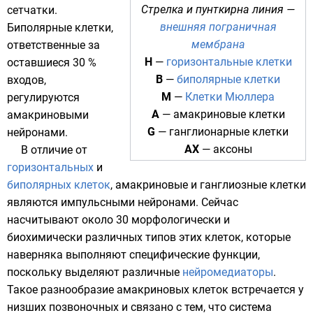
Стрелка и пунткирна линия —
сетчатки.
внешняя пограничная
Биполярные клетки,
мембрана
ответственные за
H
—
горизонтальные клетки
оставшиеся 30 %
B
—
биполярные клетки
входов,
M
—
Клетки Мюллера
регулируются
A
—
амакриновые клетки
амакриновыми
G
—
ганглионарные клетки
нейронами.
AX
—
аксоны
В отличие от
горизонтальных
и
биполярных клеток
, амакриновые и ганглиозные клетки
являются импульсными нейронами. Сейчас
насчитывают около 30 морфологически и
биохимически различных типов этих клеток, которые
наверняка выполняют специфические функции,
поскольку выделяют различные
нейромедиаторы
.
Такое разнообразие амакриновых клеток встречается у
низших позвоночных
и связано с тем, что система