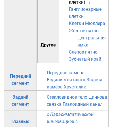
клетки
)
→
Ганглионарные
клетки
Клетки Мюллера
Жёлтое пятно
Центральная
Другое
ямка
Слепое пятно
Зубчатый край
Передняя камера
Передний
Водянистая влага
Задняя
сегмент
камера
Хрусталик
Задний
Стекловидное тело
Циннова
сегмент
связка
Гиалоидный канал
с Парасимпатической
Глазные
иннервацией
с