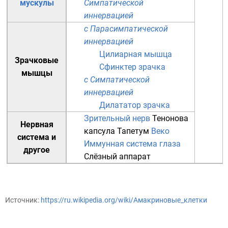
мускулы
Симпатической
иннервацией
с Парасимпатической
иннервацией
Цилиарная мышца
Зрачковые
Сфинктер зрачка
мышцы
с Симпатической
иннервацией
Дилататор зрачка
Зрительный нерв
Тенонова
Нервная
капсула
Тапетум
Веко
система
и
Иммунная система глаза
другое
Слёзный аппарат
Источник:
https://ru.wikipedia.org/wiki/Амакриновые_клетки