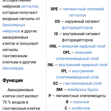
ассоциативных
нейронов
сетчатки
,
RPE
—
пигментный эпителий
которые получают
сетчатки
входные сигналы от
OS
— наружный сегмент
биполярных
фоторецепторов
нейронов
и других
IS
— внутренний сегмент
амакриновых
фоторецепторов
клеток и посылают
ONL
—
внешний ядерный слой
сигналы
OPL
—
внешний
ганглиозным
сплетениевидный слой
клеткам
и другим
INL
—
внутренний ядерный слой
биполярам
.
IPL
—
внутренний
сплетениевидный слой
Функции
GC
—
ганглионарный слой
BM
—
мембрана Бруха
Амакриновые
P
— пигментные
эпителиоциты
клетки составляют
R
—
палочки
70 % входов в
C
—
колбочки
ганглиозные клетки