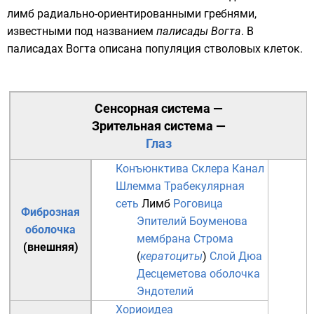
лимб радиально-ориентированными гребнями,
известными под названием
палисады Вогта
. В
палисадах Вогта описана популяция
стволовых клеток
.
Сенсорная система
—
Зрительная система
—
Глаз
Конъюнктива
Склера
Канал
Шлемма
Трабекулярная
сеть
Лимб
Роговица
Фиброзная
Эпителий
Боуменова
оболочка
мембрана
Строма
(внешняя)
(
кератоциты
)
Слой Дюа
Десцеметова оболочка
Эндотелий
Хориоидеа