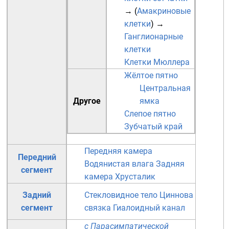
→ (
Амакриновые
клетки
)
→
Ганглионарные
клетки
Клетки Мюллера
Жёлтое пятно
Центральная
Другое
ямка
Слепое пятно
Зубчатый край
Передняя камера
Передний
Водянистая влага
Задняя
сегмент
камера
Хрусталик
Задний
Стекловидное тело
Циннова
сегмент
связка
Гиалоидный канал
с Парасимпатической