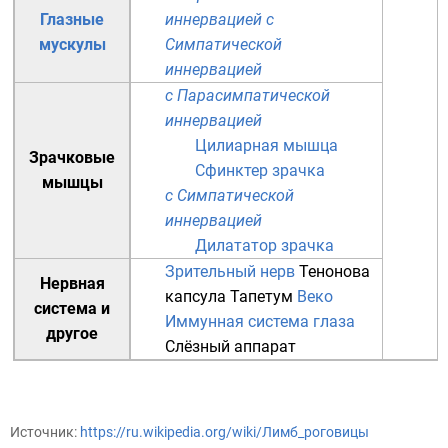
Глазные
иннервацией
с
мускулы
Симпатической
иннервацией
с Парасимпатической
иннервацией
Цилиарная мышца
Зрачковые
Сфинктер зрачка
мышцы
с Симпатической
иннервацией
Дилататор зрачка
Зрительный нерв
Тенонова
Нервная
капсула
Тапетум
Веко
система
и
Иммунная система глаза
другое
Слёзный аппарат
Источник:
https://ru.wikipedia.org/wiki/Лимб_роговицы