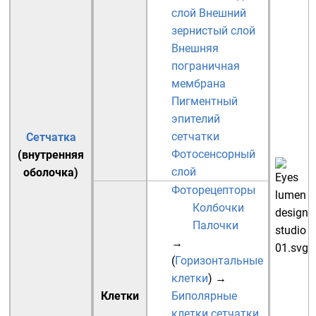
слой
Внешний
зернистый слой
Внешняя
пограничная
мембрана
Пигментный
эпителий
сетчатки
Сетчатка
Фотосенсорный
(внутренняя
слой
оболочка)
Фоторецепторы
Колбочки
Палочки
→
(
Горизонтальные
клетки
)
→
Клетки
Биполярные
клетки сетчатки