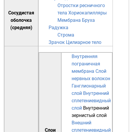
Отростки ресничного
Сосудистая
тела
Хориокапилляры
оболочка
Мембрана Бруха
(средняя)
Радужка
Строма
Зрачок
Цилиарное тело
Внутренняя
пограничная
мембрана
Слой
нервных волокон
Ганглионарный
слой
Внутренний
сплетениевидный
слой
Внутренний
зернистый слой
Внешний
Слои
сплетениевидный