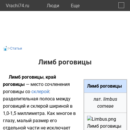
Vrachi74.ru
Люди
Eще
🔔
Челяб
🔍
Статьи
Лимб роговицы
Лимб роговицы
,
край
роговицы
— место сочленения
Лимб роговицы
роговицы со
склерой
:
разделительная полоса между
лат.
limbus
роговицей и склерой шириной в
corneae
1,0-1,5 миллиметра. Как многое в
глазу, малый размер его
Лимб роговицы
отдельной части не исключает