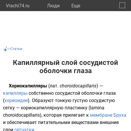
Vrachi74.ru
Люди
Eще
🔔
Челяб
🔍
Статьи
Капиллярный слой сосудистой
оболочки глаза
Хориокапилляры
(
лат.
choroidocapillaris
) —
капилляры
собственно сосудистой оболочки глаза
(
хориоидеи
). Образуют тонкую густую сосудистую
сетку — хориокапиллярную пластинку (lamina
choroidocapillaris), которая прилегает к
мембране Бруха
и обеспечивает питательными веществами внешние
слои
сетчатки
.