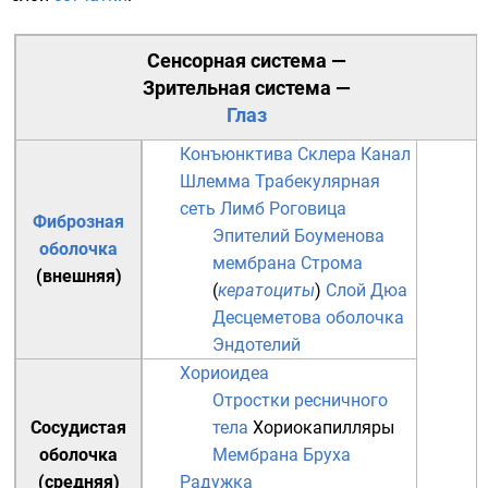
Сенсорная система
—
Зрительная система
—
Глаз
Конъюнктива
Склера
Канал
Шлемма
Трабекулярная
сеть
Лимб
Роговица
Фиброзная
Эпителий
Боуменова
оболочка
мембрана
Строма
(внешняя)
(
кератоциты
)
Слой Дюа
Десцеметова оболочка
Эндотелий
Хориоидеа
Отростки ресничного
Сосудистая
тела
Хориокапилляры
оболочка
Мембрана Бруха
(средняя)
Радужка