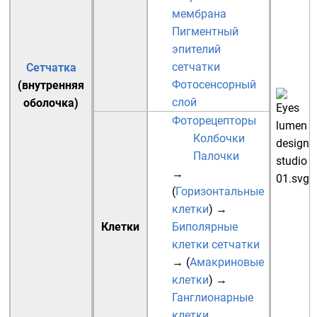
мембрана
Пигментный
эпителий
сетчатки
Сетчатка
Фотосенсорный
(внутренняя
слой
оболочка)
Фоторецепторы
Колбочки
Палочки
→
(
Горизонтальные
клетки
)
→
Клетки
Биполярные
клетки сетчатки
→ (
Амакриновые
клетки
)
→
Ганглионарные
клетки