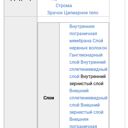
Строма
Зрачок
Цилиарное тело
Внутренняя
пограничная
мембрана
Слой
нервных волокон
Ганглионарный
слой
Внутренний
сплетениевидный
слой
Внутренний
зернистый слой
Внешний
Слои
сплетениевидный
слой
Внешний
зернистый слой
Внешняя
пограничная