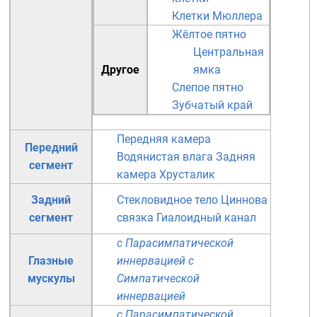
Клетки Мюллера
Жёлтое пятно
Центральная
Другое
ямка
Слепое пятно
Зубчатый край
Передняя камера
Передний
Водянистая влага
Задняя
сегмент
камера
Хрусталик
Задний
Стекловидное тело
Циннова
сегмент
связка
Гиалоидный канал
с Парасимпатической
Глазные
иннервацией
с
мускулы
Симпатической
иннервацией
с Парасимпатической