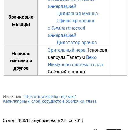
иннервацией
Цилиарная мышца
Зрачковые
Сфинктер зрачка
мышцы
с Симпатической
иннервацией
Дилататор зрачка
Зрительный нерв
Тенонова
Нервная
капсула
Тапетум
Веко
система
и
Иммунная система глаза
другое
Слёзный аппарат
Источник:
https://ru.wikipedia.org/wiki/
Капиллярный_слой_сосудистой_оболочки_глаза
Статья №3612, опубликована 23 ноя 2019