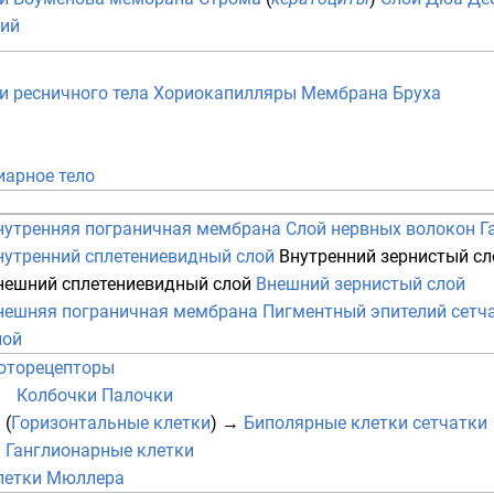
ий
и ресничного тела
Хориокапилляры
Мембрана Бруха
иарное тело
нутренняя пограничная мембрана
Слой нервных волокон
Г
нутренний сплетениевидный слой
Внутренний зернистый сл
нешний сплетениевидный слой
Внешний зернистый слой
нешняя пограничная мембрана
Пигментный эпителий сетч
лой
оторецепторы
Колбочки
Палочки
 (
Горизонтальные клетки
)
→
Биполярные клетки сетчатки
→
Ганглионарные клетки
летки Мюллера