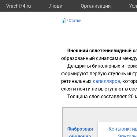
Vrachi74.ru
Люди
Организации
Усл
Статьи
Внешний сплетениевидный с
образованный
синапсами
межд
Дендриты
биполярных и гори
формируют первую ступень интр
ретинальных
капилляров
, кото
слоя и почти не выступают в сос
Толщина слоя составляет 20 
Фиброзная
Конъюнкти
оболочка
Эпители