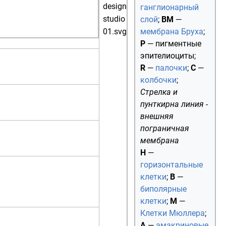
ганглионарный
слой
;
BM
—
мембрана Бруха
;
P
— пигментные
эпителиоциты;
R
—
палочки
;
C
—
колбочки
;
Стрелка и
пунткирна линия -
внешняя
пограничная
мембрана
H
—
горизонтальные
клетки
;
B
—
биполярные
клетки
;
M
—
Клетки Мюллера
;
A
—
амакриновые