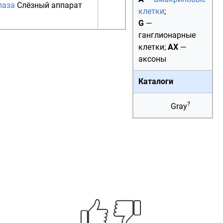
лаза
Слёзный аппарат
клетки
;
G
—
ганглионарные
клетки;
AX
—
аксоны
Каталоги
?
Gray