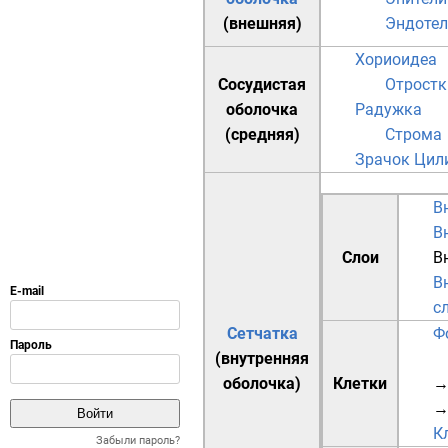
(внешняя)
Эндотел
Хориоидеа
Сосудистая
Отростк
оболочка
Радужка
(средняя)
Строма
Зрачок
Цил
В
В
Слои
В
В
с
Сетчатка
Ф
(внутренняя
оболочка)
Клетки
→
К
Забыли пароль?