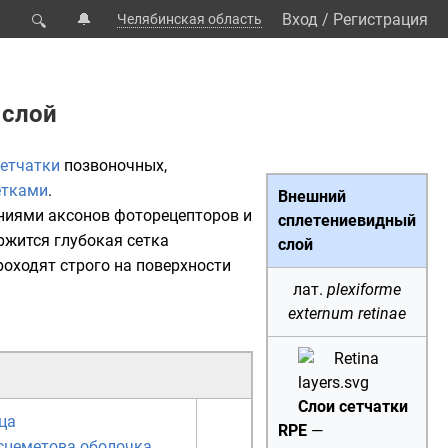
🔔
Вход
/
Регистрация
Челябинская область
🔍
 слой
сетчатки
позвоночных,
етками
.
Внешний
ниями аксонов фоторецепторов и
сплетениевидный
ржится глубокая сетка
слой
роходят строго на поверхности
лат.
plexiforme
externum retinae
Слои сетчатки
ца
RPE
—
сцеметова оболочка