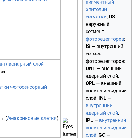
пигментный
эпителий
сетчатки
;
OS
—
наружный
сегмент
фоторецепторов
;
IS
— внутренний
сегмент
фоторецепторов;
англионарный слой
ONL
—
внешний
ой
ядерный слой
;
OPL
— внешний
атки
Фотосенсорный
сплетениевидный
слой;
INL
—
внутренний
ядерный слой
;
→ (
Амакриновые клетки
)
IPL
—
внутренний
сплетениевидный
слой
;
GC
—