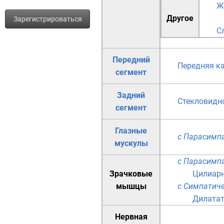
Ж
Другое
Зарегистрироваться
С
Передний
Передняя к
сегмент
Задний
Стекловидно
сегмент
Глазные
с Парасимп
мускулы
с Парасимп
Зрачковые
Цилиар
мышцы
с Симпатич
Дилатат
Нервная