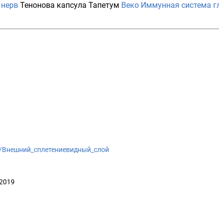
 нерв
Тенонова капсула
Тапетум
Веко
Иммунная система г
wiki/Внешний_сплетениевидный_слой
 2019