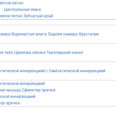
ёлтое пятно
Центральная ямка
лепое пятно
Зубчатый край
амера
Водянистая влага
Задняя камера
Хрусталик
е тело
Циннова связка
Гиалоидный канал
атической иннервацией
с Симпатической иннервацией
атической иннервацией
ная мышца
Сфинктер зрачка
еской иннервацией
ор зрачка