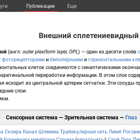
уги
Публикации
Eще
Внешний сплетениевидный
лой
(
англ.
outer plexiform layer, OPL
) — один из десяти слоёв
у
фоторецепторами
и
биполярными
и
горизонтальными кл
зонтальных клеток соединяются с синаптическими оконча
аретинальной переработки информации. В этом слое соде
рая исходит из центральной артерии сетчатки. Эти сосуды п
едние слои.
мкм.
Сенсорная система
—
Зрительная система
—
Глаз
ва
Склера
Канал Шлемма
Трабекулярная сеть
Лимб
Рогови
й
Боуменова мембрана
Строма
(
кератоциты
)
Слой Дюа
Де