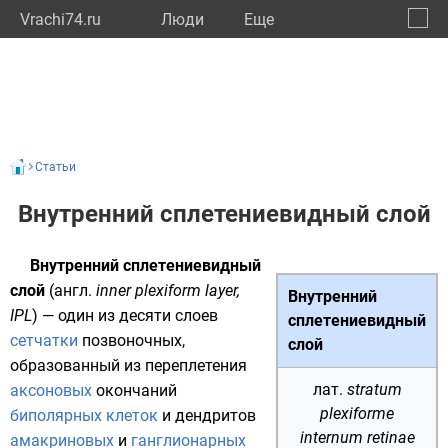
Vrachi74.ru
Люди
Eще
🔔
Челяб
🔍
Статьи
Внутренний сплетениевидный слой
Внутренний сплетениевидный
слой
(
англ.
inner plexiform layer,
Внутренний
IPL
) — один из десяти слоев
сплетениевидный
сетчатки
позвоночных
,
слой
образованный из переплетения
лат.
stratum
аксоновых
окончаний
plexiforme
биполярных клеток
и
дендритов
internum retinae
амакриновых
и
ганглионарных