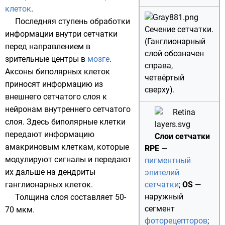
клеток
.
Последняя ступень обработки
Сечение сетчатки.
информации внутри сетчатки
(Ганглионарный
перед направлением в
слой обозначен
зрительные центры в
мозге
.
справа,
Аксоны биполярных клеток
четвёртый
приносят информацию из
сверху).
внешнего сетчатого слоя к
нейронам внутреннего сетчатого
слоя. Здесь биполярные клетки
передают информацию
Слои сетчатки
амакриновым клеткам, которые
RPE
—
модулируют сигналы и передают
пигментный
их дальше на дендриты
эпителий
ганглионарных клеток.
сетчатки
;
OS
—
наружный
Толщина слоя составляет 50-
сегмент
70 мкм.
фоторецепторов
;