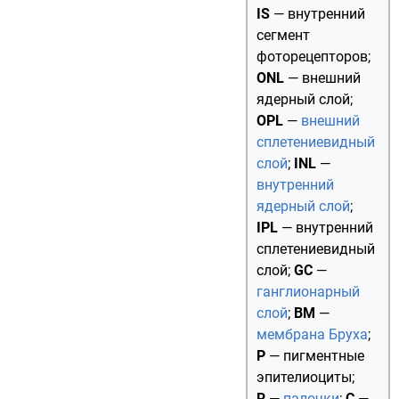
IS
— внутренний
сегмент
фоторецепторов;
ONL
—
внешний
ядерный слой
;
OPL
—
внешний
сплетениевидный
слой
;
INL
—
внутренний
ядерный слой
;
IPL
— внутренний
сплетениевидный
слой;
GC
—
ганглионарный
слой
;
BM
—
мембрана Бруха
;
P
— пигментные
эпителиоциты;
R
—
палочки
;
C
—