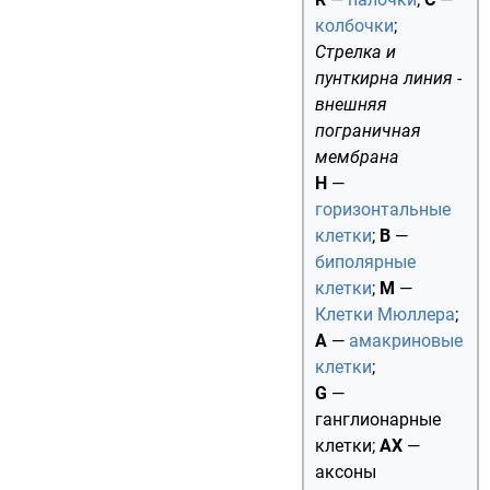
колбочки
;
Стрелка и
пунткирна линия -
внешняя
пограничная
мембрана
H
—
горизонтальные
клетки
;
B
—
биполярные
клетки
;
M
—
Клетки Мюллера
;
A
—
амакриновые
клетки
;
G
—
ганглионарные
клетки;
AX
—
аксоны