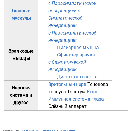
с Парасимпатической
Глазные
иннервацией
с
мускулы
Симпатической
иннервацией
с Парасимпатической
иннервацией
Цилиарная мышца
Зрачковые
Сфинктер зрачка
мышцы
с Симпатической
иннервацией
Дилататор зрачка
Зрительный нерв
Тенонова
Нервная
капсула
Тапетум
Веко
система
и
Иммунная система глаза
другое
Слёзный аппарат