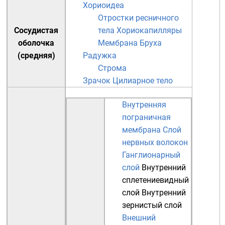
Хориоидеа
Отростки ресничного
Сосудистая
тела
Хориокапилляры
оболочка
Мембрана Бруха
(средняя)
Радужка
Строма
Зрачок
Цилиарное тело
Внутренняя
пограничная
мембрана
Слой
нервных волокон
Ганглионарный
слой
Внутренний
сплетениевидный
слой
Внутренний
зернистый слой
Внешний