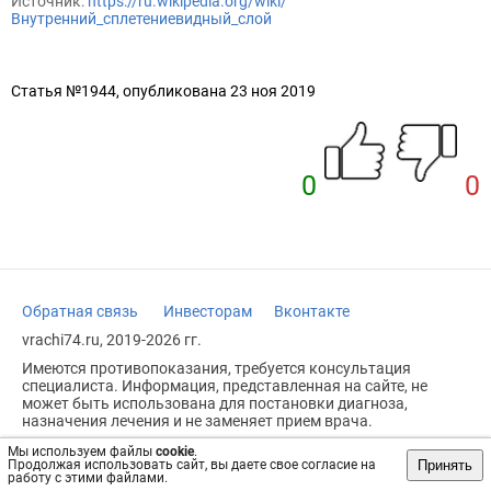
Источник:
https://ru.wikipedia.org/wiki/
Внутренний_сплетениевидный_слой
Статья №1944, опубликована 23 ноя 2019
0
0
Обратная связь
Инвесторам
Вконтакте
vrachi74.ru, 2019-2026 гг.
Имеются противопоказания, требуется консультация
специалиста. Информация, представленная на сайте, не
может быть использована для постановки диагноза,
назначения лечения и не заменяет прием врача.
Возрастное ограничение: 18+
Мы используем файлы
cookie
.
Принять
Продолжая использовать сайт, вы даете свое согласие на
работу с этими файлами.