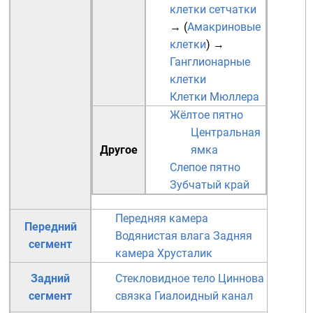
клетки сетчатки
→ (
Амакриновые
клетки
)
→
Ганглионарные
клетки
Клетки Мюллера
Жёлтое пятно
Центральная
Другое
ямка
Слепое пятно
Зубчатый край
Передняя камера
Передний
Водянистая влага
Задняя
сегмент
камера
Хрусталик
Задний
Стекловидное тело
Циннова
сегмент
связка
Гиалоидный канал