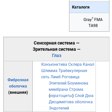
Каталоги
?
Gray
FMA
TA98
Сенсорная система
—
Зрительная система
—
Глаз
Конъюнктива
Склера
Канал
Шлемма
Трабекулярная
сеть
Лимб
Роговица
Фиброзная
Эпителий
Боуменова
оболочка
мембрана
Строма
(внешняя)
(
кератоциты
)
Слой Дюа
Десцеметова оболочка
Эндотелий