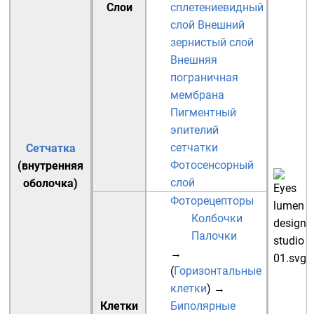
Слои
сплетениевидный
слой
Внешний
зернистый слой
Внешняя
пограничная
мембрана
Пигментный
эпителий
сетчатки
Сетчатка
Фотосенсорный
(внутренняя
слой
оболочка)
Фоторецепторы
Колбочки
Палочки
→
(
Горизонтальные
клетки
)
→
Клетки
Биполярные