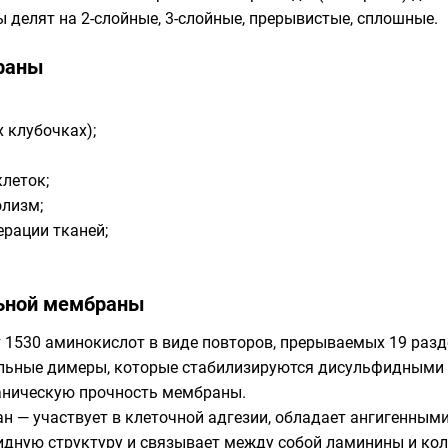
делят на 2-слойные, 3-слойные, прерывистые, сплошные.
раны
 клубочках);
леток;
олизм;
ерации тканей;
льной мембраны
т 1530 аминокислот в виде повторов, прерываемых 19 ра
ельные димеры, которые стабилизируются дисульфидными
аническую прочность мембраны.
н — участвует в клеточной адгезии, обладает ангигенным
дную структуру и связывает между собой ламинины и колл