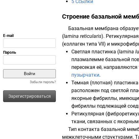
5
Ссылки
Строение базальной мем
Базальная мембрана образует
(
lamina reticularis
). Ретикулярна
(коллаген типа VII) и
микрофибр
Светлая пластинка (
lamina l
плазмалемме
базальной по
пересекая её, направляются
пузырчатки
.
Темная (плотная) пластинка 
Забыли пароль?
расположен под светлой пла
Зарегистрироваться
якорные фибриллы, имеющие 
фибриллы подлежащей соедин
Ретикулярная (фиброретикул
ткани, связанных с якорным
Тип контакта базальной мемб
межклеточными структурами. Та