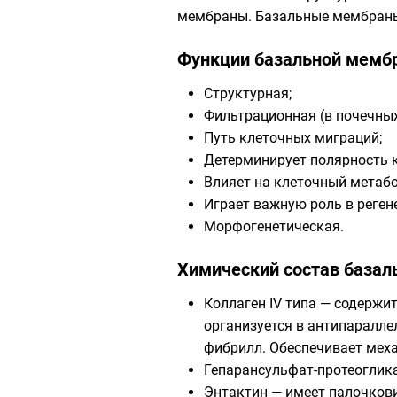
мембраны. Базальные мембраны 
Функции базальной мемб
Структурная;
Фильтрационная (в почечных
Путь клеточных миграций;
Детерминирует полярность к
Влияет на клеточный метаб
Играет важную роль в реген
Морфогенетическая.
Химический состав база
Коллаген IV типа — содержи
организуется в антипаралл
фибрилл. Обеспечивает мех
Гепарансульфат-протеоглика
Энтактин — имеет палочкови