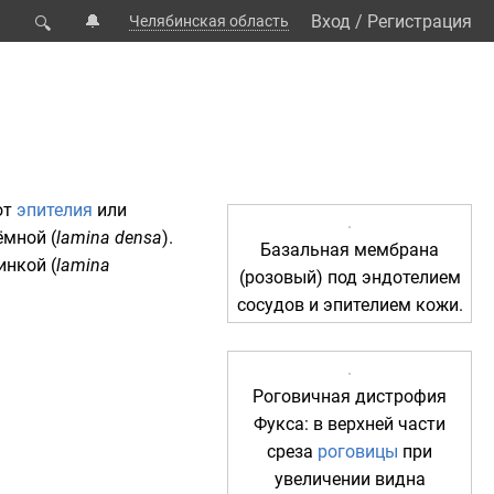
🔔
Вход
/
Регистрация
Челябинская область
🔍
от
эпителия
или
тёмной (
lamina densa
).
Базальная мембрана
инкой (
lamina
(розовый) под эндотелием
сосудов и эпителием кожи.
Роговичная
дистрофия
Фукса
: в верхней части
среза
роговицы
при
увеличении видна