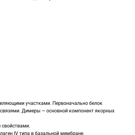
зделяющими участками. Первоначально белок
 связями. Димеры — основной компонент якорных
и свойствами.
аген IV типа в базальной мембране.