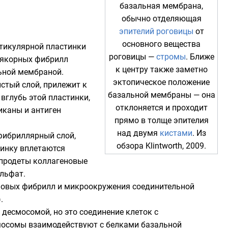
базальная мембрана,
обычно отделяющая
эпителий роговицы
от
основного вещества
тикулярной пластинки
роговицы —
стромы
. Ближе
ю якорных фибрилл
к центру также заметно
ьной мембраной.
эктопическое положение
стый слой, прилежит к
базальной мембраны — она
вглубь этой пластинки,
отклоняется и проходит
иканы и антиген
прямо в толще эпителия
над двумя
кистами
. Из
фибриллярный слой,
обзора Klintworth, 2009.
тинку вплетаются
 продеты коллагеновые
ульфат.
еновых фибрилл и микроокружения соединительной
.
десмосомой, но это соединение клеток с
мосомы взаимодействуют с белками базальной