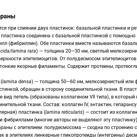
браны
ся при слиянии двух пластинок:
базальной пластинки
и ре
я пластинка соединена с базальной пластинкой с помощь
илл
(фибриллин). Обе пластинки вместе называются базал
ucida/lamina rara
) — толщина 20—30 нм, светлый мелкозерни
верхности
эпителиоцитов
. От
полудесмосом
эпителиоцитов 
 тонкие якорные филаменты. Содержит протеины, протеогл
(
lamina densa
) — толщина 50—60 нм, мелкозернистый или 
стинкой, обращен в сторону соединительной ткани. В плас
вид петель (образованы коллагеном VII типа), в который
ительной ткани. Состав: коллаген IV, энтактин, гепаранс
ярная) пластинка (
lamina reticularis
) — состоит из коллаг
и фибриллами (многие авторы не выделяют эту пластинку)
раны с эпителием: полудесмосома — сходна по строению с 
к в эпителиях линкерные гликопротеиды (
интегрины
) дес