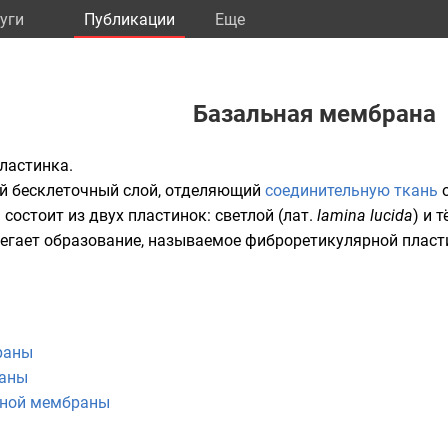
уги
Публикации
Eще
Базальная мембрана
ластинка
.
й бесклеточный слой, отделяющий
соединительную ткань
состоит из двух пластинок: светлой (
лат.
lamina lucida
) и 
легает образование, называемое фиброретикулярной пласт
раны
раны
ьной мембраны