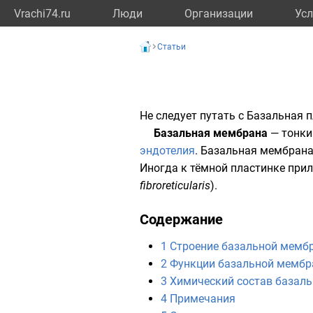
Vrachi74.ru
Люди
Организации
Усл
Статьи
Не следует путать с
Базальная п
Базальная мембрана
— тонки
эндотелия
. Базальная мембрана 
Иногда к тёмной пластинке при
fibroreticularis
).
Содержание
1
Строение базальной мемб
2
Функции базальной мемб
3
Химический состав базал
4
Примечания