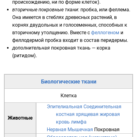
происхождению, ни по форме клеток).
вторичные покровные ткани
: пробка, или
феллема
.
Она имеется в стеблях
древесных растений
, в
корнях
двудольных
и
голосеменных
, способных к
вторичному утолщению. Вместе с
феллогеном
и
феллодермой
пробка входит в состав перидермы.
дополнительная
покровная ткань —
корка
(ритидом).
Биологические ткани
Клетка
Эпителиальная
Соединительная
костная
хрящевая
жировая
Животные
кровь
лимфа
Нервная
Мышечная
Покровная