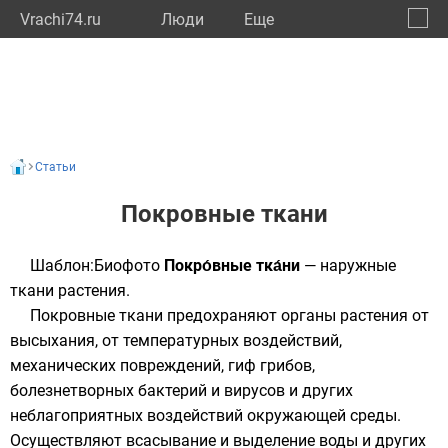
Vrachi74.ru
Люди
Eще
🔔
Челяб
🔍
Статьи
Покровные ткани
Шаблон:Биофото
Покро́вные тка́ни
— наружные
ткани
растения
.
Покровные ткани предохраняют органы растения от
высыхания, от температурных воздействий,
механических повреждений,
гиф
грибов
,
болезнетворных
бактерий
и
вирусов
и других
неблагоприятных воздействий
окружающей среды
.
Осуществляют всасывание и выделение воды и других