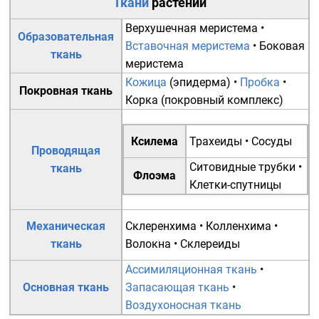
Ткани
растений
Верхушечная меристема
•
Образовательная
Вставочная меристема
•
Боковая
ткань
меристема
Кожица
(эпидерма) •
Пробка
•
Покровная ткань
Корка
(покровный комплекс)
Ксилема
Трахеиды
•
Сосуды
Проводящая
Ситовидные трубки
•
ткань
Флоэма
Клетки-спутницы
Механическая
Склеренхима
•
Колленхима
•
ткань
Волокна
•
Склереиды
Ассимиляционная ткань
•
Основная ткань
Запасающая ткань
•
Воздухоносная ткань