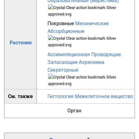
Образовательная (меристема)
Покровные
Механические
Абсорбционные
Растения
Ассимиляционная
Проводящие
Запасающие
Аэренхима
Секреторные
См. также
Гистология
Межклеточное вещество
Орган