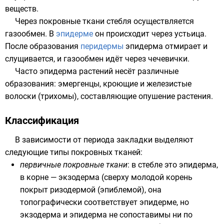
веществ.
Через покровные ткани стебля осуществляется
газообмен
. В
эпидерме
он происходит через
устьица
.
После образования
перидермы
эпидерма отмирает и
слущивается, и газообмен идёт через
чечевички
.
Часто эпидерма растений несёт различные
образования:
эмергенцы
, кроющие и железистые
волоски (трихомы)
, составляющие опушение растения.
Классификация
В зависимости от периода закладки выделяют
следующие типы покровных тканей:
первичные покровные ткани
: в
стебле
это эпидерма,
в
корне
—
экзодерма
(сверху молодой корень
покрыт
ризодермой
(эпиблемой), она
топографически соответствует эпидерме, но
экзодерма и эпидерма не сопоставимы ни по